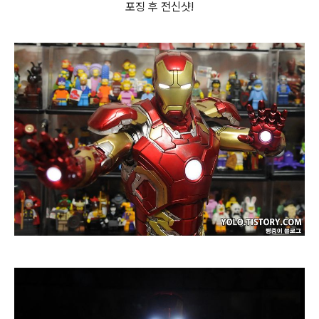
포징 후 전신샷!