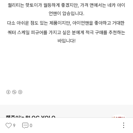
퀄리티는 핫토이가 월등하게 좋겠지만, 가격 면에서는 네카 아이
언맨이 압승입니다.
다소 아쉬운 점도 있는 제품이지만, 아이언맨을 좋아하고 거대한
쿼터 스케일 피규어를 가지고 싶은 분에게 적극 구매를 추천하는
바입니다!
(새창열림)
로그 정보
행중이's BLOG YOLO
9
0
YOU ONLY LIVE ONCE