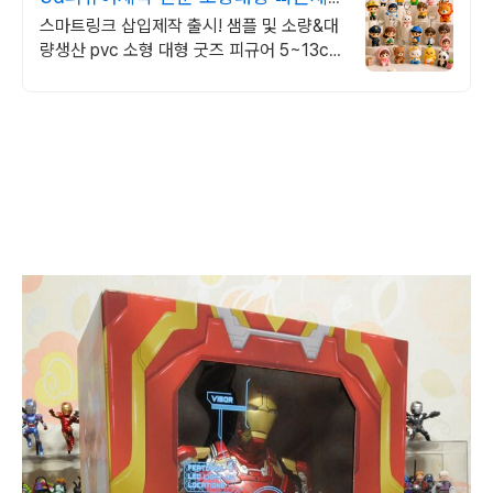
작 및 빠른상담 판촉
스마트링크 삽입제작 출시! 샘플 및 소량&대
량생산 pvc 소형 대형 굿즈 피규어 5~13cm
키링 캐릭터 피규어 제작 전문 업체 친절하고
빠른 제작 빠른상담