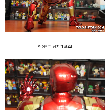
어정쩡한 땅치기 포즈!