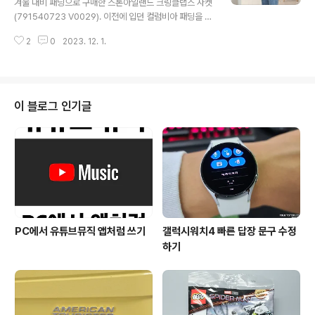
겨울 대비 패딩으로 구매한 스톤아일랜드 크링클랩스 자켓
수 있는 끈도 있지만 한쪽에만 존재하고, 왼쪽 소매엔 써마
(791540723 V0029). 이전에 입던 컬럼비아 패딩을 뒤
핏이라는 자수가 있다. 다만 시보리는 널널한 편이라 고정
로하고, 이 제품으로 대체했다. 23FW엔 크링클랩스 크롭
능력은 조금 아쉽다. 옆구리에서 겨드랑이 부분까지 신축
2
0
2023. 12. 1.
패딩도 나왔는데, 무난하게 입을 수 있는 해당 제품을 선택
성 있는 소재..
했다. 사이즈는 L이고 색상은 블랙. 내부를 레진 코팅하여
방풍 및 생활 방수가 가능한 고밀도의 100% 재생 나일론
렙스 원단으로 제작되었다. 양방향 YKK 지퍼클로저와 히
든 지퍼 포켓이 2개가 있어 보관이나 소지품을 넣기에 정
이 블로그 인기글
말 편리하다. 소매의 시보리 마감은 외부의 추운 바람을 차
단해 준다. 바스락거리는 질감이 더해져 착용감이 뛰어나
며, 무게감 없이 가볍게 걸칠 수 있는 점도 매력적이다. 후
드 내부에는 드로 스트링이 내장되어 있어 자유롭게 조절
하여 편안한 착용을 가능케..
PC에서 유튜브뮤직 앱처럼 쓰기
갤럭시워치4 빠른 답장 문구 수정
하기