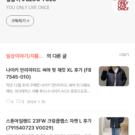
YOU ONLY LIVE ONCE
구독하기
더보기
일상이야기/지름이야기
의 다른 글
나이키 언리미티드 써마 핏 재킷 XL 후기 (FB
7545-010)
글 내용
작년 12월 초에 구매한 나이키 언리미티드 써마 핏 다용도
재킷. 아크테릭스 아톰 후드나 나이키 ACG 로프드도프와
비슷한 느낌을 주는 아이템이다. 제품 번호는 FB7545-0
6
3
2024. 1. 10.
10이고, 정가는 159,000원이지만 세일 기간에 저렴하게
약 8만 원대에 구매했다. 사이즈는 XL 선택! 이 제품은 나
이키 스우시가 자수로 되어 있다. 이 디테일이 구매에 한 몫
스톤아일랜드 23FW 크링클랩스 자켓 L 후기
했다. 지퍼들은 YKK 지퍼를 사용하고, 후드를 토글 조임
끈으로 조절할 수 있어 편리하다. 주머니 안감은 부드럽고
(791540723 V0029)
글 내용
따듯하여, 겨울에 착용하기 적당하다. 밑단 길이를 조절할