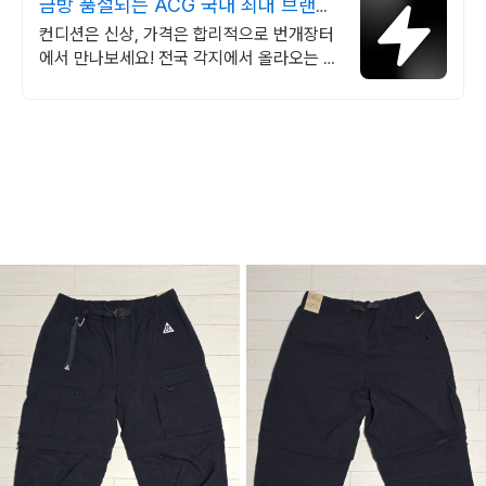
금방 품절되는 ACG 국내 최대 브랜드
중고거래
컨디션은 신상, 가격은 합리적으로 번개장터
에서 만나보세요! 전국 각지에서 올라오는 전
국구 최다 상품 매일 10만 개 이상의 신규 상
품 업로드