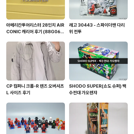
아메리칸투어리스터 28인치 AIR
레고 30443 - 스파이더맨 다리
CONIC 캐리어 후기 (88G060
위 전투
03)
CP 컴퍼니 크롬-R 렌즈 오버셔츠
SHODO SUPER(쇼도 슈퍼) 백
L 사이즈 후기
수전대 가오렌쟈