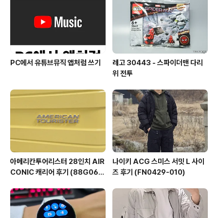
이 든다. 브레이슬릿도 매우 크게 제작되어서, 손목이 굵은
사람도 무리 없이 착용가능할 듯싶다. 5칸을 줄이니 여유
롭게 맞았다. 카시오 ..
PC에서 유튜브뮤직 앱처럼 쓰기
레고 30443 - 스파이더맨 다리
위 전투
아메리칸투어리스터 28인치 AIR
나이키 ACG 스미스 서밋 L 사이
CONIC 캐리어 후기 (88G060
즈 후기 (FN0429-010)
03)