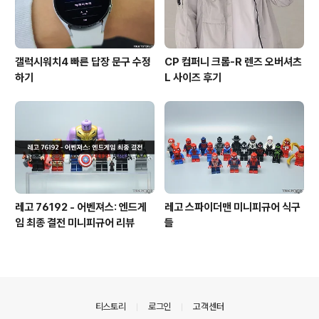
갤럭시워치4 빠른 답장 문구 수정
CP 컴퍼니 크롬-R 렌즈 오버셔츠
하기
L 사이즈 후기
레고 76192 - 어벤져스: 엔드게
레고 스파이더맨 미니피규어 식구
임 최종 결전 미니피규어 리뷰
들
의안내
티스토리
로그인
고객센터