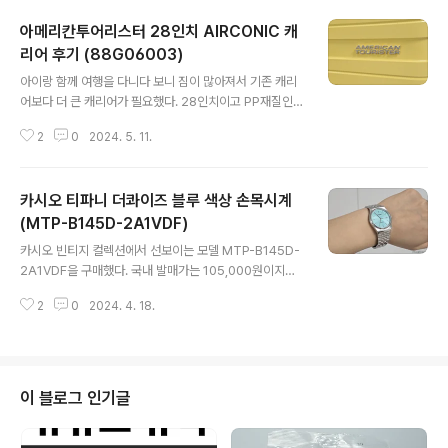
측은 구매 시에 없었는데 뒤늦게 추가 되었다. 사이즈가 감
아메리칸투어리스터 28인치 AIRCONIC 캐
이 안와서 블랙은 L로 구매L 사이즈는 정핏이고, 겨드랑이
가 약간은 불편한 느낌이었으나 기장감은 적당했다.반면 X
리어 후기 (88G06003)
글 내용
L 사이즈는 세미 오버핏이고 불편한 점은 없었으나 기장이
아이랑 함께 여행을 다니다 보니 짐이 많아져서 기존 캐리
길어 보였다. 끈으로 기장을 조절할 수 있어서 불편한 점이
어보다 더 큰 캐리어가 필요했다. 28인치이고 PP재질인데
없는 XL가 마음에 들어 블랙은 반품!
가벼운 캐리어를 찾다가 아메리칸투어리스터 에어코닉 캐
2
0
2024. 5. 11.
리어를 선택했다. 이 제품은 눈에 띄는 노란색상으로 제품
번호는 88G06003이다. 가격은 온라인에서 약 15만 원
대에 구매할 수 있었다. 기존 28인치 캐리어는 4kg에서 5
카시오 티파니 더콰이즈 블루 색상 손목시계
kg 사이의 무게를 가졌지만, 아메리칸투어리스터 에어코
닉 캐리어 무게는 3.2kg로 더 가볍다. 또한 TSA 콤비네
(MTP-B145D-2A1VDF)
글 내용
이션 장치가 상단에 장착되어 있고, 방수코팅된 지퍼와, 3
카시오 빈티지 컬렉션에서 선보이는 모델 MTP-B145D-
년 글로벌 워런티가 특징이다. 캐리어 높이가 있어서 손잡
2A1VDF을 구매했다. 국내 발매가는 105,000원이지만,
이는 짧은 편이다. 더블 휠이 장착되어 있어 부드러운 핸들
티파니앤코를 떠올리게 하는 해당 모델의 색상 때문에 정
링을 보여준다. 내부엔 수납 오거나이저와 크로스 패킹 스
2
0
2024. 4. 18.
가에 구하기가 쉽지 않다. 미국 아마존을 통해 구매했고 완
트랩이 있다. 중간에 찍찍이가 ..
충제 포장이 되어있지 않아 케이스가 다 파손되어 도착. 다
행히 제품에 이상은 없었다. 티쏘의 PRX 느낌도 풍기는 제
품. 카시오 더콰이즈 블루 시계는 스테인리스 스틸 소재로
제작되었고 5기압 방수가 가능하다. 또한, 강화 미네랄 글
이 블로그 인기글
라스 사용하여 어느 정도 내구성을 보장한다. 럭투럭은 40
mm인데 실제 글라스는 30mm 정도 되어 약간 작은 느낌