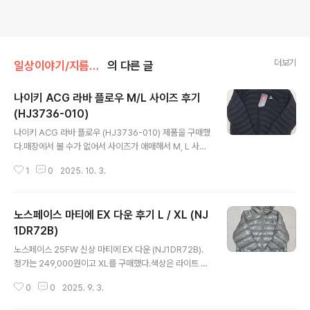
더보기
일상이야기/지름이야기
의 다른 글
나이키 ACG 라바 플로우 M/L 사이즈 후기
(HJ3736-010)
글 내용
나이키 ACG 라바 플로우 (HJ3736-010) 제품을 구매했
다.매장에서 볼 수가 없어서 사이즈가 애매해서 M, L 사이
즈를 구매해서 비교해 봤다.정가는 329,000원으로 꽤나
1
0
2025. 10. 3.
가격이 나간다.제품 이름에서 알수 있듯이 용암이 흐른 듯
한 (lava flow) 디자인을 하고 있다.발수 기능이 있는 양방
향 지퍼가 달려있다.극한의 추위에도 몸을 따뜻하게 유지
노스페이스 마티에 EX 다운 후기 L / XL (NJ
해 주는 써마 핏 ADV이 적용되었다.충전재는 프리마로프
트 인데.. 그냥 솜패딩이라고 봐도 무방할 듯하다.가격을 생
1DR72B)
글 내용
각하면 아쉬운 점!내부에는 라바플로우 택이 붙어있다. 텍
노스페이스 25FW 신상 마티에 EX 다운 (NJ1DR72B).
사스에 위치한 빅밴드 국립공원이 용암류에 의해 만들어졌
정가는 249,000원이고 XL를 구매했다.색상은 라이트 그
다고 한다.보온이 필요하지 않을 땐 내부 포켓에 집어넣어
레이지만 실버 느낌도 나고 오묘한 색상이 마음에 든다. 실
간편하게 보관할 수 있다.지퍼 한쪽에는 귀여운 지구본이
0
0
2025. 9. 3.
물은 약간의 광택이 있고 내부 털이 약간 비치는 듯한 느낌.
달려있다.L 사이즈도..
하단에는 조절 가능한 끈이 있어 기장 조절이 가능하다.실