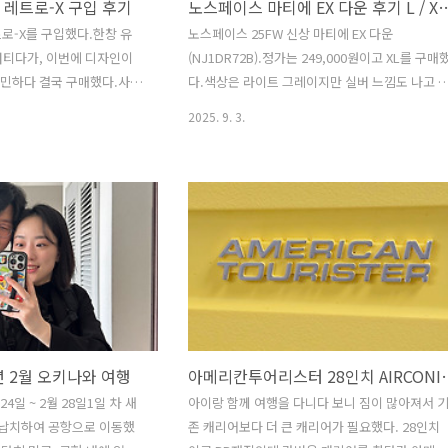
 레트로-X 구입 후기
노스페이스 마티에 EX 다운 후기 L / 
트로-X를 구입했다.한창 유
노스페이스 25FW 신상 마티에 EX 다운
 버티다가, 이번에 디자인이
(NJ1DR72B).정가는 249,000원이고 XL를 구매
고민하다 결국 구매했다.사이
다.색상은 라이트 그레이지만 실버 느낌도 나고 
00원. 작년 모델은 349,000
묘한 색상이 마음에 든다. 실물은 약간의 광택이
2025. 9. 3.
 올랐다. 꽤나 오랫동안 유
있고 내부 털이 약간 비치는 듯한 느낌.하단에는
디자인이 클래식 파타고니아
조절 가능한 끈이 있어 기장 조절이 가능하다.실
낌으로 바뀌었다.포켓 사이
은 구매 시에 없었는데 뒤늦게 추가 되었다. 사이
고가 포켓 위로 이동한 점이
즈가 감이 안와서 블랙은 L로 구매L 사이즈는 정
 다크 네츄럴 (DKNL). 재
이고, 겨드랑이가 약간은 불편한 느낌이었으나 기
카이라인 로고이다.다른 컬러
장감은 적당했다.반면 XL 사이즈는 세미 오버핏
, 이 포인트가 은근 마음에
고 불편한 점은 없었으나 기장이 길어 보였다. 끈
는 방풍 멤브레인이 들어있
으로 기장을 조절할 수 있어서 불편한 점이 없는
에는 빠져있어서 이제는 없
XL가 마음에 들어 블랙은 반품!
0% 리사이클 폴리에스터 태피
년 2월 오키나와 여행
아메리칸투어리스터 28인치 AIR
24일 ~ 2월 28일1일 차 새
아이랑 함께 여행을 다니다 보니 짐이 많아져서 
 납치하여 공항으로 이동했
존 캐리어보다 더 큰 캐리어가 필요했다. 28인치