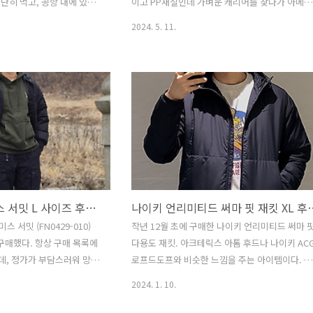
단히 먹고, 공항 내에 있는
이고 PP재질인데 가벼운 캐리어를 찾다가 아메리
9시 40분 비행기 탑승! 이
칸투어리스터 에어코닉 캐리어를 선택했다. 이 제
2024. 5. 11.
을 자버리는 기특한 녀석.
품은 눈에 띄는 노란색상으로 제품번호는
을 설치받아 뉘었는데 바로
88G06003이다. 가격은 온라인에서 약 15만 원대
동안 칭얼거리지 않고 나하 공
에 구매할 수 있었다. 기존 28인치 캐리어는 4kg
에 잘 도착했다. 우미카지 테
에서 5kg 사이의 무게를 가졌지만, 아메리칸투어
카를 수령한 뒤 공항 근처에
리스터 에어코닉 캐리어 무게는 3.2kg로 더 가볍
로 이동했다. 입구 근처에
다. 또한 TSA 콤비네이션 장치가 상단에 장착되어
지만, 안쪽으로 조금 더 들
있고, 방수코팅된 지퍼와, 3년 글로벌 워런티가 
 수 있었다. 계단식 구조로
징이다. 캐리어 높이가 있어서 손잡이는 짧은 편
를 찾는 데 약간 어려웠다.
다. 더블 휠이 장착되어 있어 부드러운 핸들링을
 방문해 보았지만, 흐린 날
보여준다. 내부엔 수납 오거나이저와 크로스 패킹
스트랩이 있다. 중간에 찍찍이가 ..
나이키 ACG 스미스 서밋 L 사이즈 후기 (FN0429-010)
나이키 언리미티드 써마 핏 재킷 
스 서밋 (FN0429-010)
작년 12월 초에 구매한 나이키 언리미티드 써마 
 구매했다. 항상 구매 목록에
다용도 재킷. 아크테릭스 아톰 후드나 나이키 AC
데, 정가가 부담스러워 망설
로프드도프와 비슷한 느낌을 주는 아이템이다. 제
 운 좋게 플래시 세일 기간
품 번호는 FB7545-010이고, 정가는 159,000원
2024. 1. 10.
 구매할 수 있었다. 카고 팬
지만 세일 기간에 저렴하게 약 8만 원대에 구매했
 가진 제품이다. 신축성이
다. 사이즈는 XL 선택! 이 제품은 나이키 스우시가