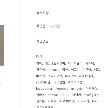
공지사항
최근글
인기글
최근댓글
특
이
태그
영화
레고배트맨무비
미니피규어
커스텀
피규어
Ironman
리뷰
레고미니피규어
레고
XL 후기 (FB7545-010)
배트맨
스파이더맨
Review
파워레인저
핏
레고배트맨
아이언맨
하와이여행
G
legobatman
legobatmanmovie
어벤져스
하와이
batman
SDCC
나이키
minifigure
이
울트론
카톡빵
레고 배트맨
미니피겨
lego
카카오프렌즈