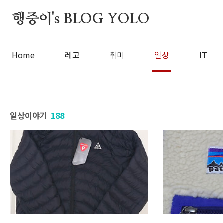
본문 바로가기
행중이's BLOG YOLO
Home
레고
취미
일상
IT
일상이야기
188