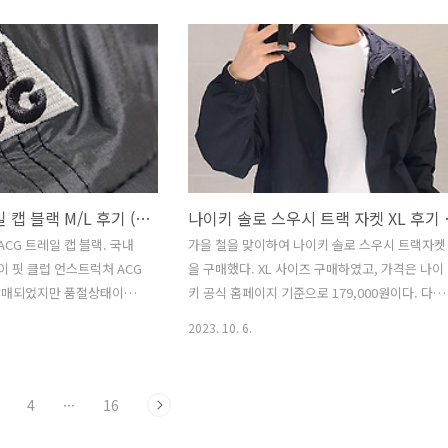
드에 퀵 릴리즈 G 후크 버
자수로 되어 있다. 이 디테일이 구매에 한 몫했다.
 벨트로 허리를 조절할 수
지퍼들은 YKK 지퍼를 사용하고, 후드를 토글 조
 ACG 카라비너가 연결되어
끈으로 조절할 수 있어 편리하다. 주머니 안감은
 로고가 새겨져 있다. 좌우
부드럽고 따듯하여, 겨울에 착용하기 적당하다. 
 커다란 지퍼달린 주머니가
단 길이를 조절할 수 있는 끈도 있지만 한쪽에만
포켓과 나이키 자수가 새겨져
존재하고, 왼쪽 소매엔 써마 핏이라는 자수가 있
품으로 자외선을 막아주고, 코듀
다. 다만 시보리는 널널한 편이라 고정 능력은 조
여 준다. 라벨 옆엔 스미스
금 아쉽다. 옆구리에서 겨드랑이 부분까지 신축성
있는 소재..
나이키 ACG 트레일 캡 블랙 M/L 후기 (FB6533-010)
나이키 솔로 스우
CG 트레일 캡 블랙. 국내
가을 철을 맞이하여 나이키 솔로 스우시 트랙자켓
이 핏 클럽 언스트럭처 ACG
을 구매했다. XL 사이즈 구매하였고, 가격은 나이
에 발매되었지만 품절상태이고
키 공식 홈페이지 기준으로 179,000원이다. 다양
 60,000원 선에 거래가 되는
한 색상 중에서 가장 깔끔한 블랙으로 선택! 나이
2023. 10. 6.
 지인을 통해서 동일한 제품
크 솔로 스우시 트랙자켓은 크링클 우븐 소재로 
다. 제품코드가 국내 제품과
작되어 편안한 착용감을 제공한다. 넉넉한 오버사
다. 모자에 자수로 박힌
이즈 핏으로 디자인되었으며, 나이키 로고만이 돋
4
···
16
 트레일 캡이다. 재생 폴리에
보이는 심플한 디자인을 가지고 있어 깔끔한 룩을
운 게 특징이다. 이로 인해
연출할 수 있다. 나이키 솔로 스우시 트랙자켓은