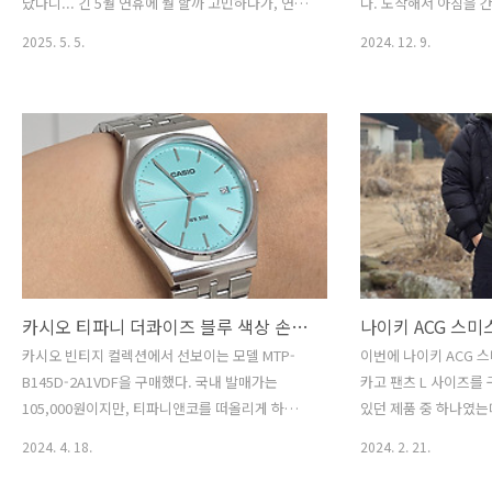
났다니... 긴 5월 연휴에 뭘 할까 고민하다가, 연휴
다. 도착해서 아침을 간
2주 전에 부랴부랴 예약해서 다녀온 후쿠오카 여
아기 놀이터에서 놀다가 
2025. 5. 5.
2024. 12. 9.
행! 급하게 준비했지만 꽤 만족스러운 일정이었다.
륙할 때 걱정했는데 잠
출발: 새벽 공항, 그리고 드디어 후쿠오카 도착새
미리 신청해 둔 배시넷
벽 5시, 인천공항 도착.! 후쿠오카 갈 때 만족스러
깨버림. 약 2시간 반 
웠던 주차 대행 서비스를 이용했다. 미리 구매한
항에 오전 11시 55분
면세품을 수령하고, 유아 휴게실에서 잠시 대기하
라스 미리 예약한 렌터
다가 7시 40분 비행기를 탑승했다. 후쿠오카는 비
위치한 우미카지 테라스
행시간이 약 1시간 20분 정도라 정말 편했다.현지
는 주차 공간이 부족했
시간 기준 9시 도착. 미리 숙지해둔 대로 공항을 나
어가자 여유롭게 주차할
와 택시를 호출하여 숙소로 향했다. 친절한 택시
이루어진 건물이라 가게
기사님께서 지금 후쿠오카 축제 기간라고 알려주
공항과 가까운 관광지라
셨다.스테이 하..
씨 탓인지..
카시오 티파니 더콰이즈 블루 색상 손목시계 (MTP-B145D-2A1VDF)
카시오 빈티지 컬렉션에서 선보이는 모델 MTP-
이번에 나이키 ACG 스미
B145D-2A1VDF을 구매했다. 국내 발매가는
카고 팬츠 L 사이즈를
105,000원이지만, 티파니앤코를 떠올리게 하는
있던 제품 중 하나였는
해당 모델의 색상 때문에 정가에 구하기가 쉽지 않
이던 참이었다. 그러다
2024. 4. 18.
2024. 2. 21.
다. 미국 아마존을 통해 구매했고 완충제 포장이
에 25% 할인된 가격에
되어있지 않아 케이스가 다 파손되어 도착. 다행히
츠 형태의 와이드 핏을