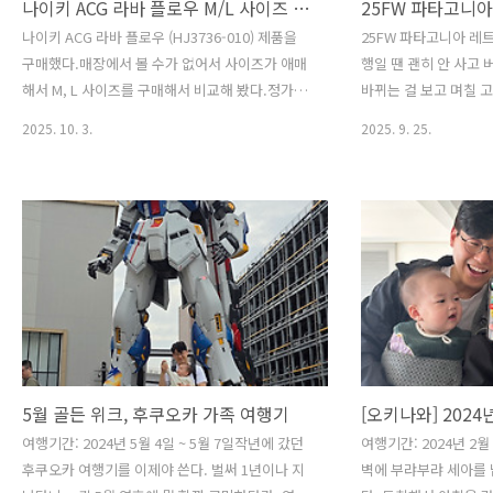
나이키 ACG 라바 플로우 M/L 사이즈 후기 (HJ3736-010)
25FW 파타고니아
나이키 ACG 라바 플로우 (HJ3736-010) 제품을
25FW 파타고니아 레
구매했다.매장에서 볼 수가 없어서 사이즈가 애매
행일 땐 괜히 안 사고
해서 M, L 사이즈를 구매해서 비교해 봤다.정가는
바뀌는 걸 보고 며칠 
329,000원으로 꽤나 가격이 나간다.제품 이름에
즈는 L, 정가는 389,0
2025. 10. 3.
2025. 9. 25.
서 알수 있듯이 용암이 흐른 듯한 (lava flow) 디자
원이었으니 4만원 정도
인을 하고 있다.발수 기능이 있는 양방향 지퍼가
지해온 레트로-X의 
달려있다.극한의 추위에도 몸을 따뜻하게 유지해
가 생각나는 딥파일 느
주는 써마 핏 ADV이 적용되었다.충전재는 프리마
즈가 조금 작아지고 로
로프트 인데.. 그냥 솜패딩이라고 봐도 무방할 듯
특징이다.내가 산 컬러는
하다.가격을 생각하면 아쉬운 점!내부에는 라바플
밌는 건 이 컬러만 스
로우 택이 붙어있다. 텍사스에 위치한 빅밴드 국립
는 모두 P-6 로고인데
공원이 용암류에 의해 만들어졌다고 한다.보온이
들었다.기존 레트로-X
필요하지 않을 땐 내부 포켓에 집어넣어 간편하게
었으나 해당 모델 설명
보관할 수 있다.지퍼 한쪽에는 귀여운 지구본이 달
는 것 같다.대신 10
려있다.L 사이즈도..
터로 안감 처리가 ..
5월 골든 위크, 후쿠오카 가족 여행기
[오키나와] 2024
여행기간: 2024년 5월 4일 ~ 5월 7일작년에 갔던
여행기간: 2024년 2월 
후쿠오카 여행기를 이제야 쓴다. 벌써 1년이나 지
벽에 부랴부랴 세아를