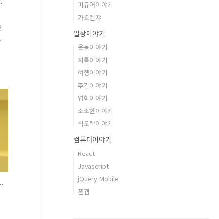
XL (NJ1DR72B)
피규어이야기
가오렌쟈
했
일상이야기
오
운동이야기
지름이야기
여행이야기
측
주간이야기
영화이야기
핏
소소한이야기
이
식도락이야기
컴퓨터이야기
React
Javascript
jQuery Mobile
CONIC 캐리어 후기 (88G06003)
폰갭
기