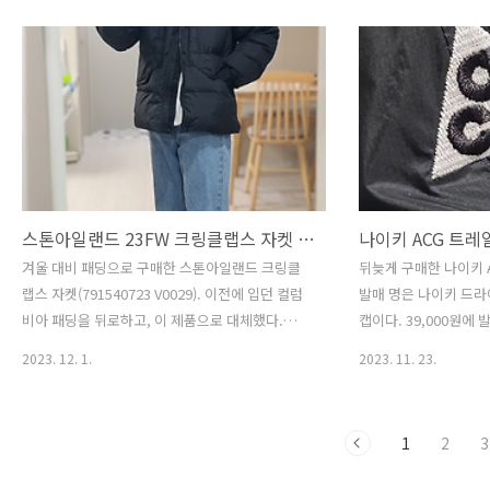
제품에 이상은 없었다. 티쏘의 PRX 느낌도 풍기는
있는 하이라이즈 허리밴
제품. 카시오 더콰이즈 블루 시계는 스테인리스 스
클이 달린 가벼운 웨빙
틸 소재로 제작되었고 5기압 방수가 가능하다. 또
있어 편리하다. 우측엔
한, 강화 미네랄 글라스 사용하여 어느 정도 내구
있고 좌측엔 ACG 자수
성을 보장한다. 럭투럭은 40mm인데 실제 글라스
엔 카고 팬츠의 상징인
는 30mm 정도 되어 약간 작은 느낌이 든다. 브레
있고, 뒷면엔 하나의 
이슬릿도 매우 크게 제작되어서, 손목이 굵은 사람
있다. UPF 40+ 제
도 무리 없이 착용가능할 듯싶다. 5칸을 줄이니 여
라 소재가 내구성을 높
유롭게 맞았다. 카시오 ..
서밋 라벨..
스톤아일랜드 23FW 크링클랩스 자켓 L 후기 (791540723 V0029)
겨울 대비 패딩으로 구매한 스톤아일랜드 크링클
뒤늦게 구매한 나이키 A
랩스 자켓(791540723 V0029). 이전에 입던 컬럼
발매 명은 나이키 드라
비아 패딩을 뒤로하고, 이 제품으로 대체했다.
캡이다. 39,000원
23FW엔 크링클랩스 크롭 패딩도 나왔는데, 무난
크림에선 53,000원 ~
2023. 12. 1.
2023. 11. 23.
하게 입을 수 있는 해당 제품을 선택했다. 사이즈
것 같다. 미국에 있는
는 L이고 색상은 블랙. 내부를 레진 코팅하여 방풍
을 구매하였고 $35이
및 생활 방수가 가능한 고밀도의 100% 재생 나일
같아서 사이즈는 동일하
1
2
3
론 렙스 원단으로 제작되었다. 양방향 YKK 지퍼클
ACG 로고가 매력적인
로저와 히든 지퍼 포켓이 2개가 있어 보관이나 소
스터 소재로 매우 가벼