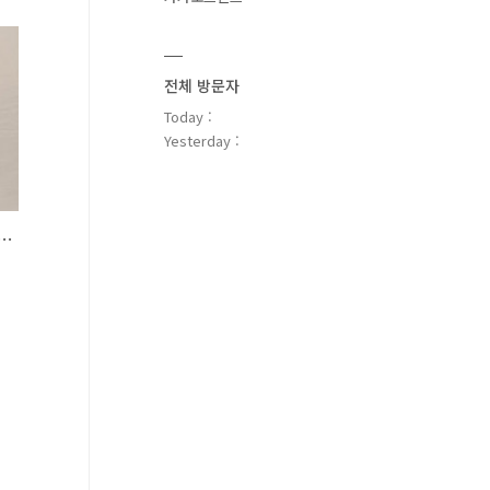
임
전체 방문자
밑
Today :
Yesterday :
시 트랙 자켓 XL 후기 (DQ5201-010)
제