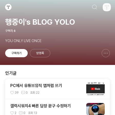
검색하기
티스토리
행중이's BLOG YOLO
구독자
6
YOU ONLY LIVE ONCE
구독하기
방명록
신고하기 레이어
열기
인기글
PC에서 유튜브뮤직 앱처럼 쓰기
39
0
조회
22
갤럭시워치4 빠른 답장 문구 수정하기
2
0
조회
13