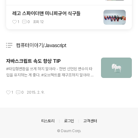
레고 스파이더맨 미니피규어 식구들
1
0
조회
12
컴퓨터이야기/Javascript
분류 전체보기
주요 글 목록
자바스크립트 속도 향상 TIP
글 내용
#타입형변환을 쓰게 하지 말아라 - 한번 선언된 변수의 타
입을 유지하는 게 좋다. #오브젝트를 재구조하지 말아라 -
delete 연산을 사용하는 것 보단 null값을 넣어 주는게 더
빠르다. #속성을 나중에 추가하지 말아라 #String 연산시
작성시간
1
0
2015. 2. 9.
+ 대신 += / join 연산을 사용하라. #현재 Scope보다 높
거나/전역 변수의 접근을 하지마라. #jQuery가 항상 필요
하진 않다. $('input').keyup(function() { if($(this).val
() === 'blah') { ... } }); 보다 $('input').keyup(functio
n() { if(this.value === 'blah') { ... } }); 이런 식으로 사
의안내
티스토리
로그인
고객센터
용하는게 속도향상에 도움을 준다. 원문 : https://..
© Daum Corp.