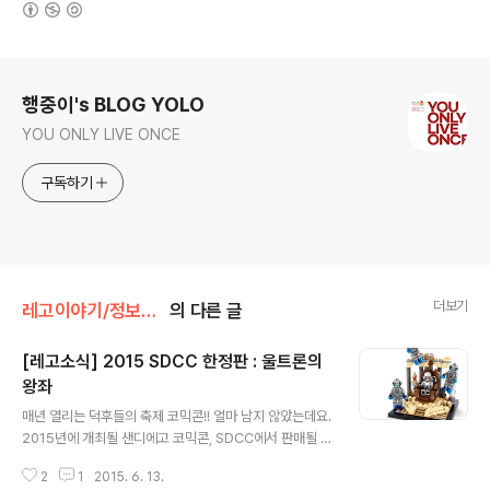
(새창열림)
로그 정보
행중이's BLOG YOLO
YOU ONLY LIVE ONCE
구독하기
더보기
레고이야기/정보와소식
의 다른 글
[레고소식] 2015 SDCC 한정판 : 울트론의
왕좌
글 내용
매년 열리는 덕후들의 축제 코믹콘!! 얼마 남지 않았는데요.
2015년에 개최될 샌디에고 코믹콘, SDCC에서 판매될 한
정판 레고 정보가 조금씩 공개되고 있습니다.그 첫 번째 주
2
1
2015. 6. 13.
자는 레고 어벤져스 : 에이지 오브 울트론 제품군의 '울트론