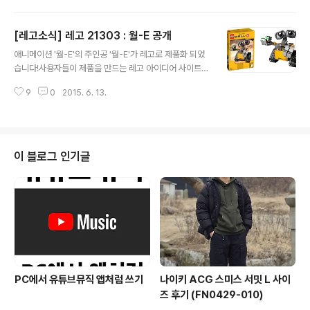
의 왕좌' 입니다.레고 울트론의 왕좌 코믹콘 한정판은 부품
수 203개, 4개의 미니피규어로 구성되어 있고,레고 부스
[레고소식] 레고 21303 : 월-E 공개
에서 $39.99에 판매 예정이라고 하네요.다행이 이 제품은
글 내용
손쉽게 복제가 가능하겠네요 :D FIN.
애니메이션 '월-E'의 주인공 '월-E'가 레고로 제품화 되었
습니다!사용자들이 제품을 만드는 레고 아이디어 사이트에
서 2013년 12월에 10,000명의 지지를 받은지 약 1년 6
9
0
2015. 6. 13.
개월 만에 제품화가 되었군요. 이건 초기 버전입니다.눈 부
분이 월E랑은 크게 차이가 나지만 그래도 귀여운 모습을 하
고 있네요. 이건 수정된 버전!! 애니메이션에서 막 튀어나온
듯한 월E의 모습!좀 더 자세한 사진은 https://ideas.leg
o.com/projects/52042 에서 확인 가능합니다 :D그리
이 블로그 인기글
고 오늘 공개된 레고 아이디어 21303 : 월-E 입니다!귀여
운 레고 월E! 새싹이 피어난 화분도 들고 있네요.개인적으
로 얼굴 부분은 아이디어 원작이 더 마음에 드네요.레고 21
303 : 월E의 가격은 약 $39.99달러..
PC에서 유튜브뮤직 앱처럼 쓰기
나이키 ACG 스미스 서밋 L 사이
즈 후기 (FN0429-010)