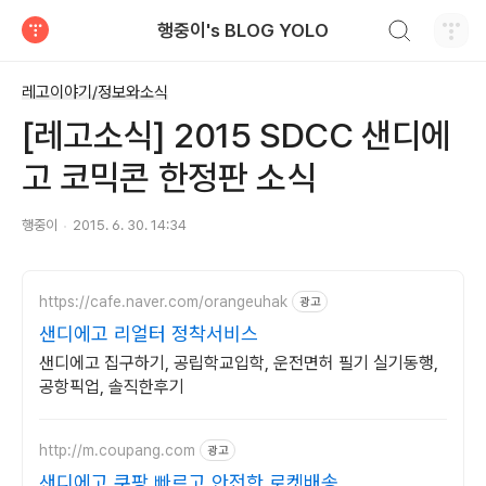
검색하기
행중이's BLOG YOLO
티스토리
레고이야기/정보와소식
[레고소식] 2015 SDCC 샌디에
고 코믹콘 한정판 소식
행중이
2015. 6. 30. 14:34
https://cafe.naver.com/orangeuhak
광고
샌디에고 리얼터 정착서비스
샌디에고 집구하기, 공립학교입학, 운전면허 필기 실기동행,
공항픽업, 솔직한후기
http://m.coupang.com
광고
샌디에고 쿠팡 빠르고 안전한 로켓배송