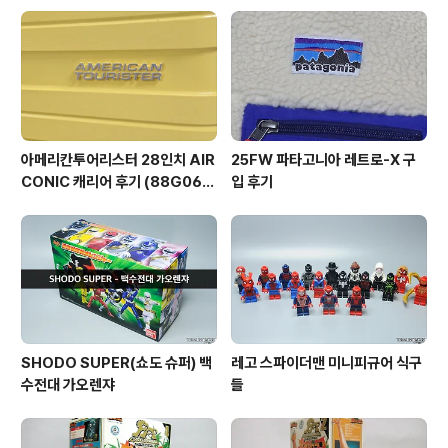
아메리칸투어리스터 28인치 AIR
25FW 파타고니아 레트로-X 구
CONIC 캐리어 후기 (88G060
입 후기
03)
SHODO SUPER(쇼도 슈퍼) 백
레고 스파이더맨 미니피규어 식구
수전대 가오렌쟈
들