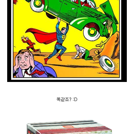
똑같죠? :D