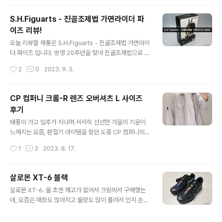
말까 고민했지만 실물이 예뻐서 그냥 입기로 결정! 정가는
52,000원이다. 티셔츠 앞면에는 D.P. 로고가 그려져 있고
S.H.Figuarts - 진골조제법 가면라이더 파
뒷면엔 철조망 스타일의 아이앱 스튜디오 로고가 디자인되
이즈 리뷰!
어있다. 공식 사진의 색상은 겨자색으로 보였지만, 실제 제
글 내용
품 색상은 올리브 그린에 맞는 더 초록빛을 띠고 있었다. 가
오늘 리뷰할 제품은 S.H.Figuarts - 진골조제법 가면라이
슴 부근에 D.P. 로고가 눈에 띄긴하지만, 티셔츠 재질이나
더 파이즈 입니다. 방영 20주년을 맞아 진골조제법으로 다
색감도 나쁘지 않아 만족스럽다. 크림에서도 거의 정가 수
시 등장한 가면라이더 파이즈! 최근 SODO 크로니클 제품
작성시간
2
0
2023. 9. 3.
준으로 구매가 가능하니, 아이앱의 독특한 색감을 느끼고
과 방영 당시 SRHF, 장착변신 제품군 등 다양한 모형화 제
싶은 사람들에게 ..
품들이 발매되었지만, 극 중 파이즈의 본 모습을 완벽하게
재현하지 못했습니다. 20년의 기다림 끝에 진골조제법으
CP 컴퍼니 크롬-R 렌즈 오버셔츠 L 사이즈
로 발매되었습니다. 제품의 발매가는 세금포함 8,800엔.
후기
국내 반다이몰에선 98,000원에 예약 가능했습니다. 저는
글 내용
예약 실패로 약간 더 많은 비용을 지출했네요. 구성품 교환
태풍이 가고 입추가 지나며 서서히 선선한 가을의 기운이
용 손, 좌우 5쌍 파이즈 포인터 킥모드 파이즈 샷 너클모드
느껴지는 요즘, 환절기 아이템을 찾던 도중 CP 컴퍼니의
파이즈 샷 홀더 미션 메모리 없는 파이즈 폰 폰 블라스터 변
크롬-R 렌즈 오버셔츠를 구매하게 됐다. 제품 번호는 14C
작성시간
1
3
2023. 8. 17.
형 및 미션 메모리를 꽂아야하는 되는 파이즈 기어라 구성
MOS041A 005904G이며 색상은 라이트 그레이(936)
품이 조금 ..
이다. 사이즈는 L 사이즈. 좌측 팔 부분엔 CP 컴퍼니의 상
징인 렌즈 패치가 있고, 가슴 부분의 한 개의 포켓이 있다.
살로몬 XT-6 블랙
양방향 YKK 지퍼가 달려있고, 내부에는 한개의 포켓이 더
글 내용
살로몬 XT-6. 올 초엔 재고가 없어서 크림에서 구매했는
존재한다. CP 컴퍼니 크롬-R 렌즈 오버셔츠는 CP 컴퍼니
데, 요즘은 매장도 많아지고 물량도 많이 풀려서 인지 손쉽
만의 크롬-R 소재로 사용하여 속건, 가벼운 발수 및 방풍
게 구매할 수 있는 것 같다. 살로몬 XT-6는 러닝 슈즈로 많
그리고 투습 기능을 갖추었다. 재활용원단으로 만들어져
은 사랑을 받고 있는 제품으로, 부드러운 착지감을 선사하
가먼트다잉 염색 과정을 거친 멀티 필라멘트 나일론사가