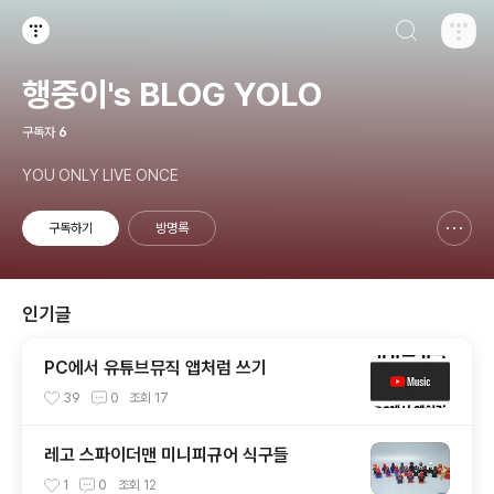
검색하기
티스토리
행중이's BLOG YOLO
구독자
6
YOU ONLY LIVE ONCE
구독하기
방명록
신고하기 레이어
열기
인기글
PC에서 유튜브뮤직 앱처럼 쓰기
39
0
조회
17
레고 스파이더맨 미니피규어 식구들
1
0
조회
12