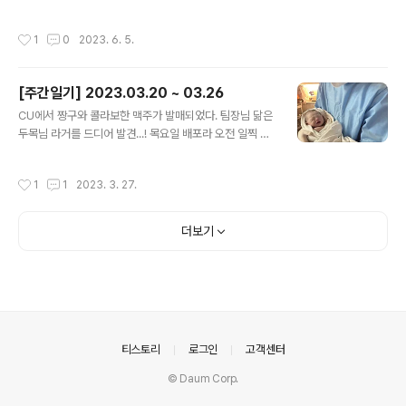
스파이더맨(aka 샘스파)이 제품화 되어 출시되었습니다.
티는 꽤나 만족스럽고, 팔은 360 가동이 가능하며 목과 다
혼웹 한정으로 출시되어 카톤 박스에 담겨져 있습니다. 해
리, 발목도 가동이 됩니다. 마크 2 마크 3 마크 4 마크 5 마
작성시간
1
0
2023. 6. 5.
외에선 일반판으로 발매되었다고 하네요. 미국 아마존에서
크 6 마크 7 7인치 ZD토이즈 아이언맨과 비교. 크기가 아
도 구매가 가능합니다. 교체용 헤드 2개와 교체용 손 5쌍,
담합..
벗겨진 마스크, 거미줄 5개가 들어있습니다. 피겨아츠 특
[주간일기] 2023.03.20 ~ 03.26
유의 얇은 느낌이 있지만, 비율이나 조형 자체는 꽤 잘나온
글 내용
제품입니다. 거미줄 조형이 양각으로 튀어나와 있기 때문
CU에서 짱구와 콜라보한 맥주가 발매되었다. 팀장님 닮은
에 도색이 삐져나올 법도 한데 다행이 문제없는 양품이 뽑
두목님 라거를 드디어 발견...! 목요일 배포라 오전 일찍 출
힌 듯 하네요. "여러분의 친절한 이웃, 스파이더맨 입니다!"
근해야 했는데, 아내는 알레그리아 카페를 가기 위해 같이
교체용 헤드로 들어있는 토비 맥과이어의 헤드는 극 중에
나왔다. 점심에 라멘까지 먹고 기다리는 늠름한 모습... 금
작성시간
1
1
2023. 3. 27.
등장한 모습과 정말 ..
요일 새벽에 갑자기 배가 계속 아프다고 7시쯤 깨웠던 것
같다. 병원 가기 전에 배가 고프다고 하여 새벽에도 배달되
던 가게에서 뼈해장국을 시켜 먹고 병원으로 이동했다. 8
더보기
시 쯤 도착해서, 경과를 지켜보았다. 담당 선생님이 오늘 오
후 6시까지 낳게 해 준다고 하셔서 긴장이 잔뜩 되었다. 아
내는 초반에는 컨디션이 좋았는데 조금씩 진통이 시작되었
다. 자궁 경부가 꽤나 빠르게 열려서, 12시쯤 무통주사를
맞았다. 한 시간 정도 지났을까? 무통의 약효가 떨어져서
다시 아파했다. 무통..
의안내
티스토리
로그인
고객센터
© Daum Corp.