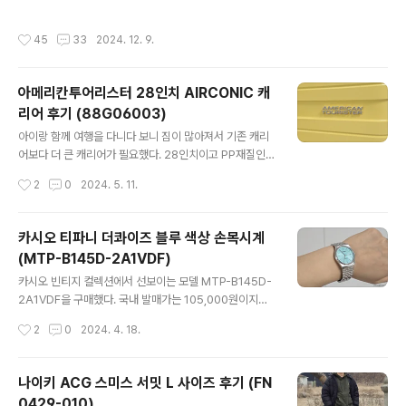
둔 대로 공항을 나와 택시를 호출하여 숙소로 향했다. 친절
아침을 간단히 먹고, 공항 내에 있는 아기 놀이터에서 놀다
한 택시 기사님께서 지금 후쿠오카 축제 기간라고 알려주
가 9시 40분 비행기 탑승! 이륙할 때 걱정했는데 잠을 자
작성시간
45
33
2024. 12. 9.
셨다.스테이 하..
버리는 기특한 녀석. 미리 신청해 둔 배시넷을 설치받아 뉘
었는데 바로 깨버림. 약 2시간 반 동안 칭얼거리지 않고 나
하 공항에 오전 11시 55분에 잘 도착했다. 우미카지 테라
아메리칸투어리스터 28인치 AIRCONIC 캐
스 미리 예약한 렌터카를 수령한 뒤 공항 근처에 위치한 우
리어 후기 (88G06003)
미카지 테라스로 이동했다. 입구 근처에는 주차 공간이 부
글 내용
족했지만, 안쪽으로 조금 더 들어가자 여유롭게 주차할 수
아이랑 함께 여행을 다니다 보니 짐이 많아져서 기존 캐리
있었다. 계단식 구조로 이루어진 건물이라 가게를 찾는 데
어보다 더 큰 캐리어가 필요했다. 28인치이고 PP재질인데
약간 어려웠다. 공항과 가까운 관광지라 방문해 보았지만,
가벼운 캐리어를 찾다가 아메리칸투어리스터 에어코닉 캐
작성시간
2
0
2024. 5. 11.
흐린 날씨 탓인지..
리어를 선택했다. 이 제품은 눈에 띄는 노란색상으로 제품
번호는 88G06003이다. 가격은 온라인에서 약 15만 원
대에 구매할 수 있었다. 기존 28인치 캐리어는 4kg에서 5
카시오 티파니 더콰이즈 블루 색상 손목시계
kg 사이의 무게를 가졌지만, 아메리칸투어리스터 에어코
(MTP-B145D-2A1VDF)
닉 캐리어 무게는 3.2kg로 더 가볍다. 또한 TSA 콤비네
글 내용
이션 장치가 상단에 장착되어 있고, 방수코팅된 지퍼와, 3
카시오 빈티지 컬렉션에서 선보이는 모델 MTP-B145D-
년 글로벌 워런티가 특징이다. 캐리어 높이가 있어서 손잡
2A1VDF을 구매했다. 국내 발매가는 105,000원이지만,
이는 짧은 편이다. 더블 휠이 장착되어 있어 부드러운 핸들
티파니앤코를 떠올리게 하는 해당 모델의 색상 때문에 정
작성시간
2
0
2024. 4. 18.
링을 보여준다. 내부엔 수납 오거나이저와 크로스 패킹 스
가에 구하기가 쉽지 않다. 미국 아마존을 통해 구매했고 완
트랩이 있다. 중간에 찍찍이가 ..
충제 포장이 되어있지 않아 케이스가 다 파손되어 도착. 다
행히 제품에 이상은 없었다. 티쏘의 PRX 느낌도 풍기는 제
나이키 ACG 스미스 서밋 L 사이즈 후기 (FN
품. 카시오 더콰이즈 블루 시계는 스테인리스 스틸 소재로
0429-010)