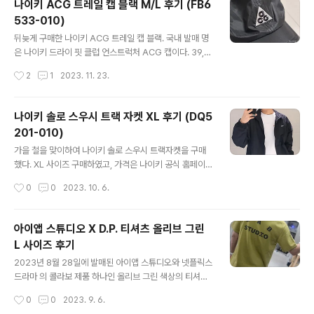
나이키 ACG 트레일 캡 블랙 M/L 후기 (FB6
렙스 원단으로 제작되었다. 양방향 YKK 지퍼클로저와 히
533-010)
든 지퍼 포켓이 2개가 있어 보관이나 소지품을 넣기에 정
글 내용
말 편리하다. 소매의 시보리 마감은 외부의 추운 바람을 차
뒤늦게 구매한 나이키 ACG 트레일 캡 블랙. 국내 발매 명
단해 준다. 바스락거리는 질감이 더해져 착용감이 뛰어나
은 나이키 드라이 핏 클럽 언스트럭처 ACG 캡이다. 39,0
며, 무게감 없이 가볍게 걸칠 수 있는 점도 매력적이다. 후
00원에 발매되었지만 품절상태이고 크림에선 53,000원
작성시간
2
1
2023. 11. 23.
드 내부에는 드로 스트링이 내장되어 있어 자유롭게 조절
~ 60,000원 선에 거래가 되는 것 같다. 미국에 있는 지인
하여 편안한 착용을 가능케..
을 통해서 동일한 제품을 구매하였고 $35이다. 제품코드
가 국내 제품과 같아서 사이즈는 동일하다. 모자에 자수로
나이키 솔로 스우시 트랙 자켓 XL 후기 (DQ5
박힌 ACG 로고가 매력적인 트레일 캡이다. 재생 폴리에스
201-010)
터 소재로 매우 가벼운 게 특징이다. 이로 인해 모자를 쓰지
글 내용
않을 때 흐물거리는 경향이 있다. 일반적은 6 패널 디자인
가을 철을 맞이하여 나이키 솔로 스우시 트랙자켓을 구매
으로 제작되었고 에어로빌 기술이 사용되었다고 한다. 버
했다. XL 사이즈 구매하였고, 가격은 나이키 공식 홈페이지
클 쪽에도 acg 문구가 새겨져 있다. M/L 사이즈 인데도 조
기준으로 179,000원이다. 다양한 색상 중에서 가장 깔끔
작성시간
0
0
2023. 10. 6.
절 끈이 아주 여유 있게 남는다. 일반적인 머리 크기를 가진
한 블랙으로 선택! 나이크 솔로 스우시 트랙자켓은 크링클
분들에게..
우븐 소재로 제작되어 편안한 착용감을 제공한다. 넉넉한
오버사이즈 핏으로 디자인되었으며, 나이키 로고만이 돋보
아이앱 스튜디오 X D.P. 티셔츠 올리브 그린
이는 심플한 디자인을 가지고 있어 깔끔한 룩을 연출할 수
L 사이즈 후기
있다. 나이키 솔로 스우시 트랙자켓은 전면 지퍼를 열거나
글 내용
닫음으로써 다른 느낌을 줄 수 있다. 초가을부터 가볍게 입
2023년 8월 28일에 발매된 아이앱 스튜디오와 넷플릭스
기 시작해서 이너를 조금 두껍게 입는다면 초겨울까지 다
드라마 의 콜라보 제품 하나인 올리브 그린 색상의 티셔츠
양한 계절에 활용할 수 있을 것 같다. 편안한 착용과 스타일
L 사이즈를 구매했다. 처음에는 아미 그린 색상을 구매하려
작성시간
0
0
2023. 9. 6.
의 다양성을 추구하는 분들에게 추천!
고 했으나, 실수로 올리브 그린 색상을 선택했다. 환불할까