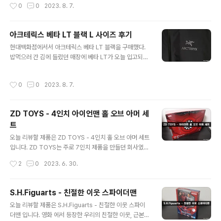
작성시간
0
0
2023. 8. 7.
는 EVA 쿠셔닝이 돋보인다. 특히 퀵 레이스 시스템을 통해
사용되었다. 이로 인해 은은한 광택감이 느껴지며, 특유의
빠르게 신발 끈을 조절할 수 있다는 점이 매력적. 아내에게
멋진 색감이 연출..
선물로 구매했는데 열심히 잘 신고 다녀서 만-족
아크테릭스 베타 LT 블랙 L 사이즈 후기
글 내용
현대백화점에서서 아크테릭스 베타 LT 블랙을 구매했다.
밥먹으러 간 김에 들렸던 매장에 베타 LT가 오늘 입고되었
다고 해서 바로 결제! M 사이즈와 L사이즈를 모두 입어보
았는데, 개인적으로 M 사이즈는 겨드랑이가 너무 끼는 느
작성시간
0
0
2023. 8. 7.
낌이라 L로 결정. 백화점 온도가 너무 낮아 쌀쌀해서 개시
는 아내가 먼저했다. 정가는 690,000원이지만 백화점 1
0%할인과 7% 상품권 증정으로 체감가 580,000원 정도
ZD TOYS - 4인치 아이언맨 홀 오브 아머 세
에 구매했다. 아크테릭스 베타 LT는 기본적인 바람막이 형
트
태를 가지고 있고, 베타 제품과 다른 점은 겨드랑이 쪽 통풍
글 내용
지퍼가 있다. 활동할때 더욱 더 쾌적한 착용감을 줄 수 있을
오늘 리뷰할 제품은 ZD TOYS - 4인치 홀 오브 아머 세트
것 같다. 또한 고어텍스 3L 자켓으로 탁월한 방수성, 방풍
입니다. ZD TOYS는 주로 7인치 제품을 만들던 회사였는
성, 투습성을 다양한 활동에 적합하다. 당분간 등산은 못갈
데, 1/5 스케일 아이언맨을 발매하더니 조그마한 4인치 아
작성시간
2
0
2023. 6. 30.
거 같으니 도심에서..
이언맨 홀 오브 아머 세트를 발매하였습니다. 정가는 딱히
모르겠고, 알리에서 8만원 초반 정도에 구매하였네요. ZD
토이즈 특유의 아이언맨의 가슴이 좌우로 열리는 패키지로
S.H.Figuarts - 친절한 이웃 스파이더맨
되어 있습니다. 정식 라이선스 제품이기에 디즈니 홀로그
글 내용
오늘 리뷰할 제품은 S.H.Figuarts - 친절한 이웃 스파이
램 스티커도 부착! 홀 오브 아머가 곡선형이라 파손이 걱정
더맨 입니다. 영화 에서 등장한 우리의 친절한 이웃, 근본
되었는지 포장이 꼼꼼하게 잘 되어 있습니다. 마크 1. 퀄리