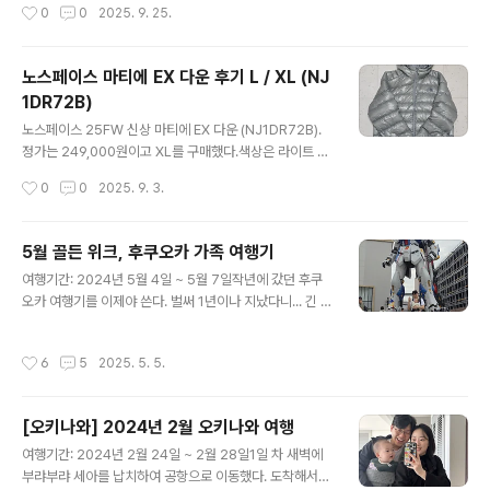
작성시간
0
0
2025. 9. 25.
꽤나 오랫동안 유지해온 레트로-X의 디자인이 클래식 파
간편하게 보관할 수 있다.지퍼 한쪽에는 귀여운 지구본이
타고니아가 생각나는 딥파일 느낌으로 바뀌었다.포켓 사이
달려있다.L 사이즈도..
즈가 조금 작아지고 로고가 포켓 위로 이동한 점이 특징이
노스페이스 마티에 EX 다운 후기 L / XL (NJ
다.내가 산 컬러는 다크 네츄럴 (DKNL). 재밌는 건 이 컬러
1DR72B)
만 스카이라인 로고이다.다른 컬러는 모두 P-6 로고인데,
글 내용
이 포인트가 은근 마음에 들었다.기존 레트로-X는 방풍 멤
노스페이스 25FW 신상 마티에 EX 다운 (NJ1DR72B).
브레인이 들어있었으나 해당 모델 설명에는 빠져있어서 이
정가는 249,000원이고 XL를 구매했다.색상은 라이트 그
제는 없는 것 같다.대신 100% 리사이클 폴리에스터 태피
레이지만 실버 느낌도 나고 오묘한 색상이 마음에 든다. 실
작성시간
0
0
2025. 9. 3.
터로 안감 처리가 ..
물은 약간의 광택이 있고 내부 털이 약간 비치는 듯한 느낌.
하단에는 조절 가능한 끈이 있어 기장 조절이 가능하다.실
측은 구매 시에 없었는데 뒤늦게 추가 되었다. 사이즈가 감
5월 골든 위크, 후쿠오카 가족 여행기
이 안와서 블랙은 L로 구매L 사이즈는 정핏이고, 겨드랑이
글 내용
여행기간: 2024년 5월 4일 ~ 5월 7일작년에 갔던 후쿠
가 약간은 불편한 느낌이었으나 기장감은 적당했다.반면 X
오카 여행기를 이제야 쓴다. 벌써 1년이나 지났다니... 긴 5
L 사이즈는 세미 오버핏이고 불편한 점은 없었으나 기장이
월 연휴에 뭘 할까 고민하다가, 연휴 2주 전에 부랴부랴 예
길어 보였다. 끈으로 기장을 조절할 수 있어서 불편한 점이
약해서 다녀온 후쿠오카 여행! 급하게 준비했지만 꽤 만족
없는 XL가 마음에 들어 블랙은 반품!
작성시간
6
5
2025. 5. 5.
스러운 일정이었다.출발: 새벽 공항, 그리고 드디어 후쿠오
카 도착새벽 5시, 인천공항 도착.! 후쿠오카 갈 때 만족스러
웠던 주차 대행 서비스를 이용했다. 미리 구매한 면세품을
[오키나와] 2024년 2월 오키나와 여행
수령하고, 유아 휴게실에서 잠시 대기하다가 7시 40분 비
글 내용
행기를 탑승했다. 후쿠오카는 비행시간이 약 1시간 20분
여행기간: 2024년 2월 24일 ~ 2월 28일1일 차 새벽에
정도라 정말 편했다.현지 시간 기준 9시 도착. 미리 숙지해
부랴부랴 세아를 납치하여 공항으로 이동했다. 도착해서