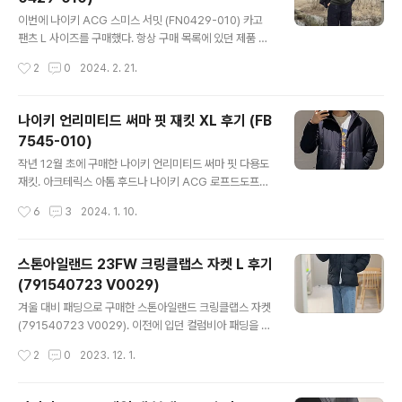
제작되었고 5기압 방수가 가능하다. 또한, 강화 미네랄 글
글 내용
라스 사용하여 어느 정도 내구성을 보장한다. 럭투럭은 40
이번에 나이키 ACG 스미스 서밋 (FN0429-010) 카고
mm인데 실제 글라스는 30mm 정도 되어 약간 작은 느낌
팬츠 L 사이즈를 구매했다. 항상 구매 목록에 있던 제품 중
이 든다. 브레이슬릿도 매우 크게 제작되어서, 손목이 굵은
하나였는데, 정가가 부담스러워 망설이던 참이었다. 그러
작성시간
2
0
2024. 2. 21.
사람도 무리 없이 착용가능할 듯싶다. 5칸을 줄이니 여유
다 운 좋게 플래시 세일 기간에 25% 할인된 가격에 구매
롭게 맞았다. 카시오 ..
할 수 있었다. 카고 팬츠 형태의 와이드 핏을 가진 제품이
다. 신축성이 있는 하이라이즈 허리밴드에 퀵 릴리즈 G 후
나이키 언리미티드 써마 핏 재킷 XL 후기 (FB
크 버클이 달린 가벼운 웨빙 벨트로 허리를 조절할 수 있어
7545-010)
편리하다. 우측엔 ACG 카라비너가 연결되어 있고 좌측엔
글 내용
ACG 자수 로고가 새겨져 있다. 좌우엔 카고 팬츠의 상징
작년 12월 초에 구매한 나이키 언리미티드 써마 핏 다용도
인 커다란 지퍼달린 주머니가 있고, 뒷면엔 하나의 포켓과
재킷. 아크테릭스 아톰 후드나 나이키 ACG 로프드도프와
나이키 자수가 새겨져있다. UPF 40+ 제품으로 자외선을
비슷한 느낌을 주는 아이템이다. 제품 번호는 FB7545-0
작성시간
6
3
2024. 1. 10.
막아주고, 코듀라 소재가 내구성을 높여 준다. 라벨 옆엔 스
10이고, 정가는 159,000원이지만 세일 기간에 저렴하게
미스 서밋 라벨..
약 8만 원대에 구매했다. 사이즈는 XL 선택! 이 제품은 나
이키 스우시가 자수로 되어 있다. 이 디테일이 구매에 한 몫
스톤아일랜드 23FW 크링클랩스 자켓 L 후기
했다. 지퍼들은 YKK 지퍼를 사용하고, 후드를 토글 조임
(791540723 V0029)
끈으로 조절할 수 있어 편리하다. 주머니 안감은 부드럽고
글 내용
따듯하여, 겨울에 착용하기 적당하다. 밑단 길이를 조절할
겨울 대비 패딩으로 구매한 스톤아일랜드 크링클랩스 자켓
수 있는 끈도 있지만 한쪽에만 존재하고, 왼쪽 소매엔 써마
(791540723 V0029). 이전에 입던 컬럼비아 패딩을 뒤
핏이라는 자수가 있다. 다만 시보리는 널널한 편이라 고정
로하고, 이 제품으로 대체했다. 23FW엔 크링클랩스 크롭
작성시간
2
0
2023. 12. 1.
능력은 조금 아쉽다. 옆구리에서 겨드랑이 부분까지 신축
패딩도 나왔는데, 무난하게 입을 수 있는 해당 제품을 선택
성 있는 소재..
했다. 사이즈는 L이고 색상은 블랙. 내부를 레진 코팅하여
방풍 및 생활 방수가 가능한 고밀도의 100% 재생 나일론