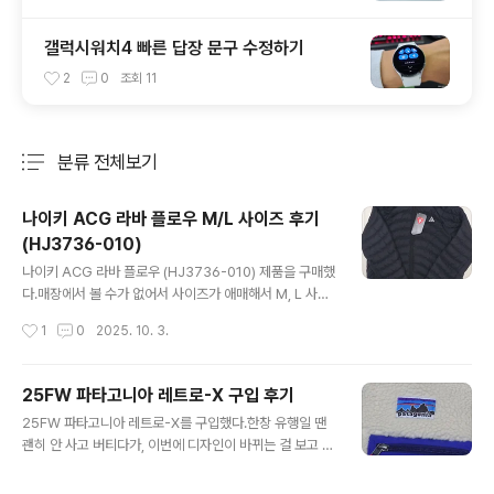
갤럭시워치4 빠른 답장 문구 수정하기
2
0
조회
11
분류 전체보기
주요 글 목록
나이키 ACG 라바 플로우 M/L 사이즈 후기
(HJ3736-010)
글 내용
나이키 ACG 라바 플로우 (HJ3736-010) 제품을 구매했
다.매장에서 볼 수가 없어서 사이즈가 애매해서 M, L 사이
즈를 구매해서 비교해 봤다.정가는 329,000원으로 꽤나
작성시간
1
0
2025. 10. 3.
가격이 나간다.제품 이름에서 알수 있듯이 용암이 흐른 듯
한 (lava flow) 디자인을 하고 있다.발수 기능이 있는 양방
향 지퍼가 달려있다.극한의 추위에도 몸을 따뜻하게 유지
25FW 파타고니아 레트로-X 구입 후기
해 주는 써마 핏 ADV이 적용되었다.충전재는 프리마로프
글 내용
25FW 파타고니아 레트로-X를 구입했다.한창 유행일 땐
트 인데.. 그냥 솜패딩이라고 봐도 무방할 듯하다.가격을 생
괜히 안 사고 버티다가, 이번에 디자인이 바뀌는 걸 보고 며
각하면 아쉬운 점!내부에는 라바플로우 택이 붙어있다. 텍
칠 고민하다 결국 구매했다.사이즈는 L, 정가는 389,000
사스에 위치한 빅밴드 국립공원이 용암류에 의해 만들어졌
원. 작년 모델은 349,000원이었으니 4만원 정도 올랐다.
다고 한다.보온이 필요하지 않을 땐 내부 포켓에 집어넣어