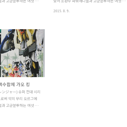
멀과 고군분투하는 여섯 전
맞서 소환수 파워애니멀과 고군분투하는 여섯 전
있습니다. 25주년 기념작
사의 이야기를 다루고 있습니다. 25주년 기념작
2015. 8. 9.
론, 꽃미남 배우 등의 영향
답게 작품 완성도는 물론, 꽃미남 배우 등의 영향
들이 더 즐겨봤다는 후문이
으로 아이들보다 엄마들이 더 즐겨봤다는 후문이
 대단했습니다.또한 21세기
있을 정도로 그 인기는 대단했습니다.또한 21세
를 할 때 그 누구도 부정할
의 전대 완구를 이야기를 할 때 그 누구도 부정할
 관련 상품입니다. 는 정크
수 없는 완구가 바로 의 관련 상품입니다. 는 정크
즈3 가오 베어 & 폴라2마
니 제외 파워 애니멀 시리즈2 가오 지라프 측면에
며 단순 색놀이에 불과하지
는 구성품과 가오킹과 합체한 모습이, 뒷면에는 
다.옆면에는 '가오킹 더블
믹이 설명되어 있습니다. 가오 지라프전장 :
구가 눈에 들어옵니다. 뒷면에
28.5m 전고 : 38.0m 중량 : 860t 기린 형의 파워
애니멀들이 소개되어 있습니
애니멀.기본적으로 온순한 성격으로 싸움을 좋아
릴라는 박스 제작 ..
하지 않습니다. 그러나 사람들..
 백수합체 가오 킹
レンジャー) 슈퍼 전대 시리
품으로써 악의 무리 오르그에
멀과 고군분투하는 여섯 전
있습니다. 25주년 기념작
론, 꽃미남 배우 등의 영향
들이 더 즐겨봤다는 후문이