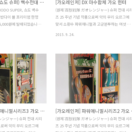
SHODO SUPER(쇼도 슈퍼) 백수전대 가오렌쟈
[가오레인저] DX 마수합체 가오 헌터
ODO SUPER, 쇼도 백수
(원제:百獣戦隊 ガオレンジャー) 슈퍼 전대 시
 반다이 몰 프리미엄 한정
즈 25 주년 기념 작품으로써 악의 무리 오르그에
6,000원에 발매되었습니다.
맞서 소환수 파워애니멀과 고군분투하는 여섯 전
어야 했던 제품이었지만, 4월
사의 이야기를 다루고 있습니다. 25주년 기념작
2015. 9. 24.
반다이 몰이 점점 발매일을
답게 작품 완성도는 물론, 꽃미남 배우 등의 영향
. 백수전대 가오렌쟈는 슈퍼
으로 아이들보다 엄마들이 더 즐겨봤다는 후문이
. 2001년에 방영하였고,
있을 정도로 그 인기는 대단했습니다.또한 21세
미있게 봤던 기억이 납니다.
의 전대 완구를 이야기를 할 때 그 누구도 부정할
시절이라 가지고 있는 동영
수 없는 완구가 바로 의 관련 상품입니다. 는 정크
서로 교환해서 봤던 기억이
니 제외 DX 마수합체 가오 헌터3마리의 마수가 완
포스레인저, 파워레인저 정
전합체!! 가오 레인저를 위협하는 듀크 오르그, '
방영되었습니다. 박스아트.
우키'가 1000년의 잠에서 깨어나면서 그의 마수
포즈들과 구성품에 대한 사
도 함께 깨어났습니다. 1000년의 원한을 품고 가
. 가오렌쟈 6인이 개별로
오 레인저를 공격하는 '로우키'그의 파워와 스피
기의 압박..
에 가오 레인저는 속수무책 당..
[가오레인저] 파워애니멀시리즈3 가오 베어 & 폴라
[가오레인저
レンジャー) 슈퍼 전대 시리
(원제:百獣戦隊 ガオレンジャー) 슈퍼 전대 시
품으로써 악의 무리 오르그에
즈 25 주년 기념 작품으로써 악의 무리 오르그에