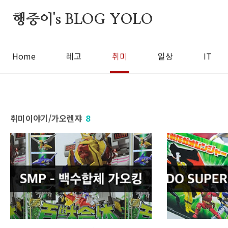
본문 바로가기
행중이's BLOG YOLO
Home
레고
취미
일상
IT
취미이야기/가오렌쟈
8