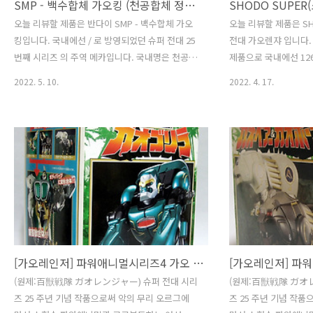
SMP - 백수합체 가오킹 (천공합체 정글킹)
오늘 리뷰할 제품은 반다이 SMP - 백수합체 가오
오늘 리뷰할 제품은 SH
킹입니다. 국내에선 / 로 방영되었던 슈퍼 전대 25
전대 가오렌쟈 입니다.
번째 시리즈 의 주역 메카입니다. 국내명은 천공
제품으로 국내에선 12
합체 정글킹. 발매는 21년 7월에 되었는데 귀차니
22년 2월에 출고되었
2022. 5. 10.
2022. 4. 17.
즘으로 인해 조립을 하지 않다가 근 1년 만에 조립
에 받게 되었습니다. 
을 완료했네요. 국내 발매가는 60,000원. 총 3박
못 맞추는 것 같습니다
스로 나누어져 들어있고, 가오 라이온 & 가오 이글
전대 25대 기념작입니다
/ 가오 샤크 & 가오 타이거 / 가오 바이슨 순으로
우연히 접하게 되어 재
들어 있습니다. 박스 아트. 슈퍼미니프라 시리즈와
스트리밍 개념도 없던 
동일하게 기존 DX 박스 아트를 그대로 복원한 모
상을 어떻게든 구해서 
습입니다. 깔끔하니 멋집니다. 다섯 마리의 파워
있네요. 국내에선 파워
애니멀! 가오 라이온 / 정글 라이온 가오킹의 가슴
글포스라는 이름으로 
을 담당하는 사자 형태의 메카입니다. 이빨과 은색
가오렌쟈의 시그니처 
부분을 도색해 주었습니다. 가오 이글 / 정글 이글
진들이 그려져 있습니다
가오..
포장되어 있습니다. 무
[가오레인저] 파워애니멀시리즈4 가오 고릴라 & DX 백수합체 가오 머슬
(원제:百獣戦隊 ガオレンジャー) 슈퍼 전대 시리
(원제:百獣戦隊 ガオ
즈 25 주년 기념 작품으로써 악의 무리 오르그에
즈 25 주년 기념 작