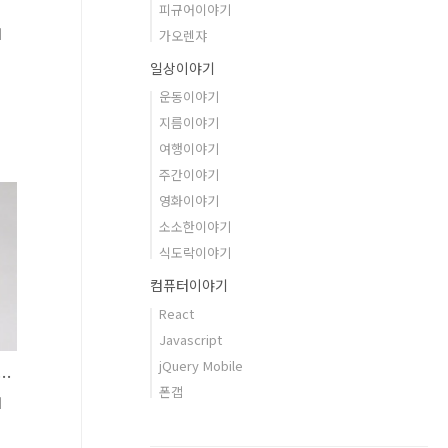
피규어이야기
리
가오렌쟈
일상이야기
운동이야기
지름이야기
여행이야기
주간이야기
기
영화이야기
소소한이야기
식도락이야기
로
컴퓨터이야기
들
React
Javascript
드
jQuery Mobile
] 파워애니멀시리즈2 가오 지라프
폰갭
리