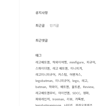
공지사항
기
최근글
인기글
최근댓글
기
태그
레고배트맨
하와이여행
minifigure
피규어
스파이더맨
레고 배트맨
미니피겨
레고미니피규어
커스텀
어벤져스
legobatman
미니피규어
lego
레고
batman
하와이
배트맨
울트론
Review
레고배트맨무비
아이언맨
SDCC
영화
파워레인저
Ironman
리뷰
카톡빵
legobatmanmovie
나이키
카카오프렌즈