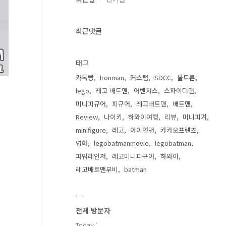
최근댓글
태그
카톡빵
Ironman
커스텀
SDCC
울트론
lego
레고 배트맨
어벤져스
스파이더맨
미니피규어
피규어
레고배트맨
배트맨
Review
나이키
하와이여행
리뷰
미니피겨
minifigure
레고
아이언맨
카카오프렌즈
영화
legobatmanmovie
legobatman
파워레인저
레고미니피규어
하와이
레고배트맨무비
batman
전체 방문자
Today :