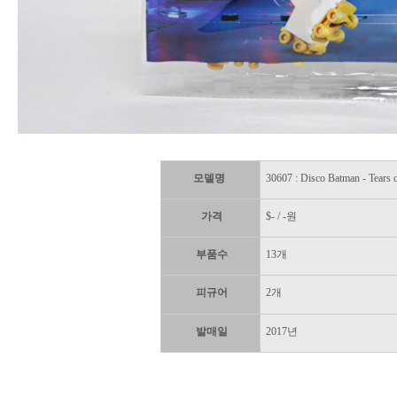
모델명
30607 : Disco Batman - T
가격
$- / -원
부품수
13개
피규어
2개
발매일
2017년