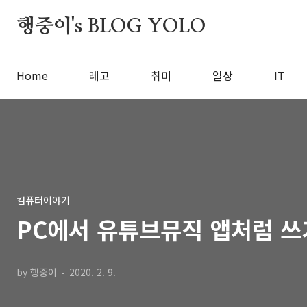
본문 바로가기
행중이's BLOG YOLO
Home
레고
취미
일상
IT
컴퓨터이야기
PC에서 유튜브뮤직 앱처럼 쓰
by 행중이
2020. 2. 9.