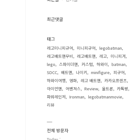
최근댓글
태그
레고미니피규어
미니피규어
legobatman
레고배트맨무비
레고배트맨
레고
미니피겨
lego
스파이더맨
커스텀
하와이
batman
SDCC
배트맨
나이키
minifigure
피규어
하와이여행
영화
레고 배트맨
카카오프렌즈
아이언맨
어벤져스
Review
울트론
카톡빵
파워레인저
Ironman
legobatmanmovie
리뷰
전체 방문자
Today :