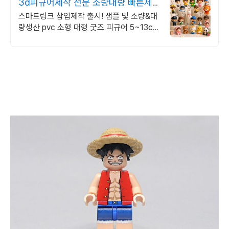
3d피규어제작 전문 소량대량 빠른제
작 및 빠른상담 판촉
스마트링크 삽입제작 출시! 샘플 및 소량&대
량생산 pvc 소형 대형 굿즈 피규어 5~13cm
키링 캐릭터 피규어 제작 전문 업체 친절하고
빠른 제작 빠른상담