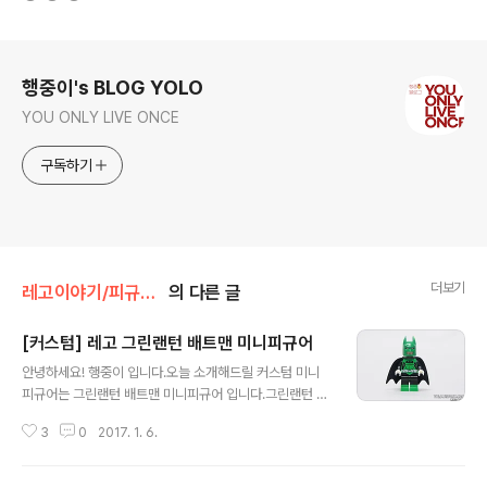
로그 정보
행중이's BLOG YOLO
YOU ONLY LIVE ONCE
구독하기
더보기
레고이야기/피규어이야기
의 다른 글
[커스텀] 레고 그린랜턴 배트맨 미니피규어
글 내용
안녕하세요! 행중이 입니다.오늘 소개해드릴 커스텀 미니
피규어는 그린랜턴 배트맨 미니피규어 입니다.그린랜턴 군
단의 일원이 된 배트맨의 모습을 형상화 한 피규어죠!몸과
3
0
2017. 1. 6.
다리는 UV 방식으로 프린팅이 되어있고, 배트맨의 검은 카
울이 초록색으로 도색되어 있습니다.이 모습은 코믹스에서
도 등장하지만, 게임 '레고 배트맨3 : 비욘드 고담'에서도