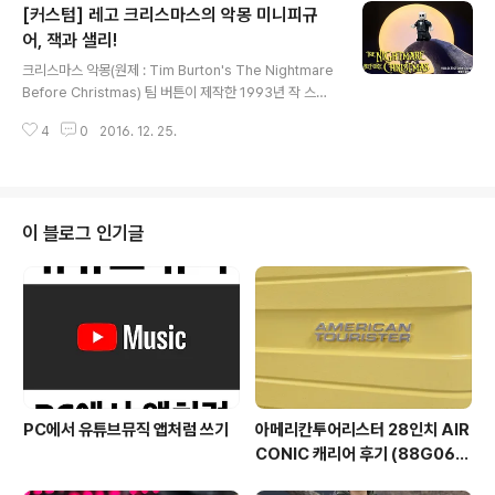
[커스텀] 레고 크리스마스의 악몽 미니피규
등장합니다. 디자인의 차이가 약간 존재하지만 흡사한 모
습이죠^^ 이건 유명한 남아공 장인의 그린랜턴 배트맨 미
어, 잭과 샐리!
글 내용
니피규어 입니다.게임의 모습과 더 흡사한걸 볼 수 있는데
크리스마스 악몽(원제 : Tim Burton's The Nightmare
요. 가격이 $70로 사악합니다^^; 그린랜턴 배트맨레고 그
Before Christmas) 팀 버튼이 제작한 1993년 작 스톱
린랜턴 배트맨 미니피규어 입니다.평행세계인 지구-32의
모션 애니메이션 입니다. 감독은 헨리 셀릭.극 전체가 뮤지
브루스 웨인이 아빈수르의 선택을 받아 그린랜턴이 되었습
4
0
2016. 12. 25.
컬 형식으로 진행되며 독특한 소재와 상상력, 생기넘치는
니다.(자세한 스토리라인은 잘 모르겠네요.)..
캐릭터들로 호평을 받은 작품. 오늘 소개해 드릴 미니피규
어는 크리스마스 악몽에 등장하는 캐릭터들의 커스텀 미니
피규어 입니다.잭과 샐리가 그 주인공이죠! 영화는 보진 않
았지만 캐릭터 자체가 워낙 유명하죠^^ 잭 스켈링턴레고
이 블로그 인기글
잭 미니피규어 입니다. 할로윈 마을의 유명 인사.크리스마
스 마을에 우연히 갔다가 할로윈 마을과 대조대는 크리스
마스 마을에서 크리스마스의 매력에 푹 빠져버린 주인공.
호박의 왕, 공포의 제왕이라는 별명이 있습니다. "안녕? 난
잭이라고 해..
PC에서 유튜브뮤직 앱처럼 쓰기
아메리칸투어리스터 28인치 AIR
CONIC 캐리어 후기 (88G060
03)