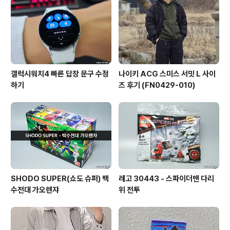
갤럭시워치4 빠른 답장 문구 수정
나이키 ACG 스미스 서밋 L 사이
하기
즈 후기 (FN0429-010)
SHODO SUPER(쇼도 슈퍼) 백
레고 30443 - 스파이더맨 다리
수전대 가오렌쟈
위 전투