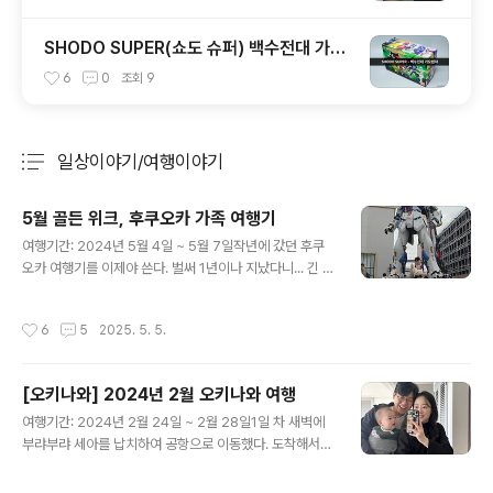
SHODO SUPER(쇼도 슈퍼) 백수전대 가오
렌쟈
6
0
조회
9
일상이야기/여행이야기
분류 전체보기
주요 글 목록
5월 골든 위크, 후쿠오카 가족 여행기
글 내용
여행기간: 2024년 5월 4일 ~ 5월 7일작년에 갔던 후쿠
오카 여행기를 이제야 쓴다. 벌써 1년이나 지났다니... 긴 5
월 연휴에 뭘 할까 고민하다가, 연휴 2주 전에 부랴부랴 예
약해서 다녀온 후쿠오카 여행! 급하게 준비했지만 꽤 만족
작성시간
6
5
2025. 5. 5.
스러운 일정이었다.출발: 새벽 공항, 그리고 드디어 후쿠오
카 도착새벽 5시, 인천공항 도착.! 후쿠오카 갈 때 만족스러
웠던 주차 대행 서비스를 이용했다. 미리 구매한 면세품을
[오키나와] 2024년 2월 오키나와 여행
수령하고, 유아 휴게실에서 잠시 대기하다가 7시 40분 비
글 내용
행기를 탑승했다. 후쿠오카는 비행시간이 약 1시간 20분
여행기간: 2024년 2월 24일 ~ 2월 28일1일 차 새벽에
정도라 정말 편했다.현지 시간 기준 9시 도착. 미리 숙지해
부랴부랴 세아를 납치하여 공항으로 이동했다. 도착해서
둔 대로 공항을 나와 택시를 호출하여 숙소로 향했다. 친절
아침을 간단히 먹고, 공항 내에 있는 아기 놀이터에서 놀다
한 택시 기사님께서 지금 후쿠오카 축제 기간라고 알려주
가 9시 40분 비행기 탑승! 이륙할 때 걱정했는데 잠을 자