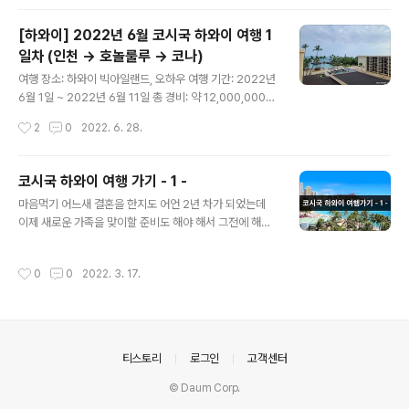
첫 일정, 캡틴쿡 스노클링을 하는 날이었다. 스노클링은 코
나 스타일이라는 업체에서 진행하는 액티비티로 우리가 머
[하와이] 2022년 6월 코시국 하와이 여행 1
물던 킹캠에서 걸어서 3분 거리에 위치하고 있다. 한국에
일차 (인천 -> 호놀룰루 -> 코나)
서 미리 예약을 하였고 인당 $158로 두명하여 한화로 38
글 내용
3,589원을 결제했다. 오전 7시 40분에 도착해 간단한 설
여행 장소: 하와이 빅아일랜드, 오하우 여행 기간: 2022년
명과 태블릿으로 문서에 서명하는 것으로 체크인을 하고 8
6월 1일 ~ 2022년 6월 11일 총 경비: 약 12,000,000만
시 10분에 참여인원들이 바로 앞 항구로 이동했다. 캡틴쿡
원 올해 2월에 항공권을 예매하고 오지 않았을 것만 같았
작성시간
2
0
2022. 6. 28.
지역은 해양 생물 보호지..
던 하와이를 다녀왔다! 글을 쓰는 시점은 이미 다녀온 지 2
주가 지난 시점이지만 추억을 기록하는 겸해서 조금씩 쓰
려고 노력 중..! 출발 어젯밤에 해외 결제가 가능한 실물 카
코시국 하와이 여행 가기 - 1 -
드를 못 찾아서 밤 11시에 회사에 다녀왔는데 집에 있었다
글 내용
마음먹기 어느새 결혼을 한지도 어언 2년 차가 되었는데
ㅜ 아무튼 9시부터 짐을 싸기 시작해서 11시쯤 완료하고
이제 새로운 가족을 맞이할 준비도 해야 해서 그전에 해외
컵밥으로 간단하게 밥을 먹었다. 공항 리무진은 버스타고
여행을 꼭 가고 싶었다. 결혼을 준비하면서 코로나가 터져
앱으로 오후 3시 30분 차로 예매! 예매를 안 해서 타지 못
서 제대로 된 신혼여행을 가지 못했기에, 이번에 가지 못하
하는 사람들도 많았다. 인천 공항 약 1시간 정도 소요되어
작성시간
0
0
2022. 3. 17.
면 앞으로 오랫동안 더 못 갈 것 같은 느낌이 들었다. 원래
공항엔 오후 4시 30분쯤 도착했다. 생각보다 너무 일찍
신혼여행은 스페인을 생각하고 있었는데 시국이 시국인지
도..
라 자가격리가 면제되는 곳을 찾다 보니 사이판, 괌, 하와이
등으로 선택지가 좁혀졌고 결국 하와이로 가기로 결정! 자
가 격리 2022년 3월 21일부터 해외 입국 백신 접종 완료
의안내
티스토리
로그인
고객센터
자는 자가격리가 면제되지만, 여행을 준비하던 시점인 2월
엔 일주일간 자가격리를 해야만 했다. 아내의 회사는 작년
© Daum Corp.
부터 전면 재택근무로 전환되었기에 문제가 없었고, 나 같