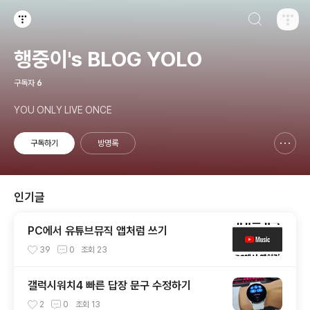
검색하기
티스토리
행중이's BLOG YOLO
구독자
6
YOU ONLY LIVE ONCE
구독하기
방명록
신고하기 레이어
열기
인기글
PC에서 유튜브뮤직 앱처럼 쓰기
39
0
조회
23
갤럭시워치4 빠른 답장 문구 수정하기
2
0
조회
13