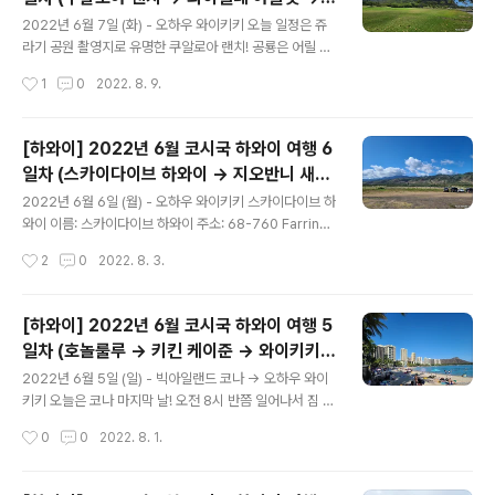
쯤에 화장실을 찾아 헤맸는데 우연히 공원을 발견해서 다
글 내용
파타고니아 호놀룰루 -> 마루카메 우동
행이었다. 돌핀앤유 이름: 돌핀앤유 주소: 85-491 Farrin
2022년 6월 7일 (화) - 오하우 와이키키 오늘 일정은 쥬
gton Hwy, Waianae, HI 96792 미국 구글맵: https://
라기 공원 촬영지로 유명한 쿠알로아 랜치! 공룡은 어릴 때
goo.gl/maps/Vi2t9ae6u9m3eXjJ6 도착하고 보니
나 지금이나 동심을 불러일으키는 동물인 것 같다. 쥬라기
작성시간
1
0
2022. 8. 9.
관광객 외국인들만 있고 사무실은..
공원 시리즈는 개봉할 때마다 극장에서 보고 있는데, 우리
가 하와이로 출발한 날이 개봉 날이라 은 보지 못하고 갔다.
가는 길부터가 쥬라기 공원 느낌이 풀풀~ 쿠알로아 랜치
[하와이] 2022년 6월 코시국 하와이 여행 6
이름: 쿠알로아 랜치 주소: 49-560 Kamehameha Hw
일차 (스카이다이브 하와이 -> 지오반니 새우
y, Kaneohe, HI 96744 미국 구글맵: https://g.page/
글 내용
트럭 -> 돌 플랜테이션 -> 와이켈레 아울렛 -
KualoaHi?share 쿠알로아 목장은 오하우 섬 북동쪽에
2022년 6월 6일 (월) - 오하우 와이키키 스카이다이브 하
> 야드 하우스)
위치하고 있다. 왕족들의 역사와 밀접한 관계가 있는 장소
와이 이름: 스카이다이브 하와이 주소: 68-760 Farringt
라고 한다. 숙소에서 약 50분 정도 걸려 오전 9시 40분쯤
on Hwy, Waialua, HI 96791 미국 구글맵: https://go
작성시간
2
0
2022. 8. 3.
도착했다. 인포메이션 간판부터 쥬라기 공..
o.gl/maps/KpDbzDawQnBDoWdw7 오늘은 스카이
다이빙 하는 날! 예약한 곳은 스카이다이브 하와이다. 입구
가 너무 사유지 같아서 지나갔다가 다시 유턴해서 들어갔
[하와이] 2022년 6월 코시국 하와이 여행 5
다. 도착하니 오전 9시 정도. 넓디넓은 평야를 보니 나도 모
일차 (호놀룰루 -> 키킨 케이준 -> 와이키키
르게 긴장이 됐다. 예약할 땐 영상 촬영이 인당 약 $170이
글 내용
해변 -> 하우스 위드아웃 어 키)
라고 안내받았는데 실제로 가보니 $220였다. 뭔가 더 물
2022년 6월 5일 (일) - 빅아일랜드 코나 → 오하우 와이
어보고 싶었으나 포기 짧은 영어니 포기... 각자 영상 촬영
키키 오늘은 코나 마지막 날! 오전 8시 반쯤 일어나서 짐 정
을 하기로 한 뒤 예약 확인을 마쳤다. 휴대전화로 서약서를
리를 했다. 원래 조식을 먹으려고 했으나.. 피곤하니 패스...
작성시간
0
0
2022. 8. 1.
작성 후 오리엔테이션 영상을 시청했..
그러고 보니 4박 동안 조식은 두 번 밖에 먹지 않았다. 다음
여행부턴 조식은 포함시키지 않을 듯하다. 오전 10시쯤 체
크아웃을 하고 아사히 볼로 유명한 을 가려했는데 일요일