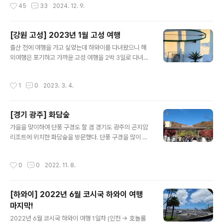
작성시간
45
33
2024. 12. 9.
셨다.스테이 하..
버리는 기특한 녀석. 미리 신청해 둔 배시넷을 설치받아 뉘
었는데 바로 깨버림. 약 2시간 반 동안 칭얼거리지 않고 나
하 공항에 오전 11시 55분에 잘 도착했다. 우미카지 테라
[강원 고성] 2023년 1월 고성 여행
스 미리 예약한 렌터카를 수령한 뒤 공항 근처에 위치한 우
글 내용
미카지 테라스로 이동했다. 입구 근처에는 주차 공간이 부
출산 전에 여행을 가고 싶었는데 하와이를 다녀왔으니 해
족했지만, 안쪽으로 조금 더 들어가자 여유롭게 주차할 수
외여행은 포기하고 가까운 고성 여행을 2박 3일로 다녀왔
있었다. 계단식 구조로 이루어진 건물이라 가게를 찾는 데
다. 1월 말에 다녀온 여행의 후기를 3월에 쓰는 나.. 대단해
약간 어려웠다. 공항과 가까운 관광지라 방문해 보았지만,
홍천 휴게소에서 찰칵 고성 소노펠리체에 위치한 카페 . 뷰
작성시간
1
0
2023. 3. 4.
흐린 날씨 탓인지..
가 유명하다고 해서 갔다. 눈 덮인 울산바위를 볼 수 있는
데, 그야말로 장관이었다. 리조트 내부에 위치한 카페라서
체크인 카운터 옆에 붙어있던 걸로 기억. 사람도 많아서 사
[경기 광주] 화담숲
진 찍기는 쉽지 않았다. 해가 점점 드니까 자동 블라인드가
글 내용
내려왔는데, 이때 사람들이 많이 빠져나갔다. 숙소가는 길
가을을 맞이하여 단풍 구경도 할 겸 경기도 광주의 곤지암
에 고성의 제주(?)라고 불린다는 아야진 해변에 잠깐 들렀
리조트에 위치한 화담숲을 방문했다. 단풍 구경을 많이 오
다. 큰 인상은 없었고, 아내는 조금 실망했었던 것 같다. 바
는 곳이라 미리 예매를 필히하고 가야한다. 11월 입장권을
위에 눈이 얼어있어서 나름 이뻤다. 숙소는 천진해변 앞에
9월에 예매했으니 너무 늦으면 취소표를 잡아야할 정도로
작성시간
0
0
2022. 11. 8.
위치한 였다. 해변이..
경쟁이 치열하다고 한다. 각 시간별로 입장 제한 인원이 정
해져 있으며, 입장료는 성인 기준 9,000원이다. 화담숲 예
매 사이트 11월 초라 단풍이 절정이진 않았지만 군데군데
[하와이] 2022년 6월 코시국 하와이 여행
물든 모습이 참 아름다웠다. 모노레일은 예약이 안되고 현
마지막!
장발권만 가능했다. 인기가 많아서 매진이 빠른 편이며 늦
글 내용
게 오면 못탈 듯 하다. 화담숲 자체가 생각보다 넓어서 자작
2022년 6월 코시국 하와이 여행 1일차 (인천 -> 호놀룰