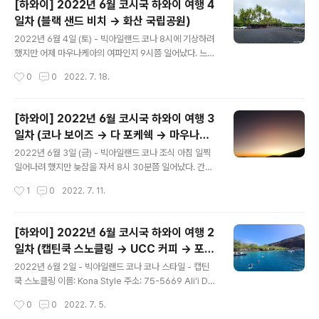
[하와이] 2022년 6월 코시국 하와이 여행 4
이라 휴무날이었다ㅜ 코나 웨이브 카페 이름: 코나 웨이브
일차 (블랙 샌드 비치 -> 화산 국립공원)
카페 주소: 75-5669 Ali‘i Dr #1109, Kailua-Kona, HI
글 내용
96740 미국 구글맵: https://goo.gl/maps/RWi1w8z
2022년 6월 4일 (토) - 빅아일랜드 코나 8시에 기상하려
AMgAPWzDbA 다행히 아사히 볼을 판매하는 가 숙소
했지만 어제 마우나케아의 여파인지 9시쯤 일어났다. 느긋
바로 앞에 위치해 있었다. 맛은 그냥 아사히베리 베이스에
하게 준비 후 10시쯤 조식을 먹었다. 블랙 샌드 비치를 갔
작성시간
0
0
2022. 7. 18.
과일과 오트밀을 섞은 ..
다 화산 국립공원을 방문하는 일정이었다. 블랙 샌드 비치
는 숙소에서 약 1시간 20분 정도로 생각보다 먼 곳에 위치
하고 있었다. 중간에 주유소에서 연료를 채우려고 했는데,
[하와이] 2022년 6월 코시국 하와이 여행 3
카드로 결제하려고 하니 직불카드만 된다고 하여 지레 겁
일차 (코나 보이즈 -> 다 포케쉑 -> 마우나케
먹었다. 정보를 좀 찾아본 다음에 주유하려고 그냥 출발...
글 내용
아 방문자 센터)
그래서 그런지 운전하면서 계속 연료 게이지를 신경 썼다.
2022년 6월 3일 (금) - 빅아일랜드 코나 조식 아침 일찍
가는 길엔 역시나 비가 계속 오다 말다 종잡을 수 없었다.
일어나려 했지만 늦잠을 자서 8시 30분쯤 일어났다. 간단
푸나루우 블랙 샌드 비치 이름: 푸나루우 블랙 샌드 비치 주
히 세수만 하고, 리조트 내에 있는 식당으로 가서 조식을 먹
작성시간
1
0
2022. 7. 11.
소: Ninole Loop Rd, Naalehu, HI 96772 미국 ..
었다. 내가 생각했던 만큼 음식의 종류가 많지는 않았다. 영
어 울렁증이 생긴 나와 다르게 아내는 오믈렛 주문도 척척
했다. 덕분에 맛있는 오믈렛을 먹을 수 있었다. 베이컨과 스
[하와이] 2022년 6월 코시국 하와이 여행 2
크램블 에그, 햄과 시리얼로 배를 채웠다. 후식이었던 과일
일차 (캡틴쿡 스노클링 -> UCC 커피 -> 포
들은 다 별로였는데 수박이 은근히 맛있었다. 적당히 배부
글 내용
스터스 키친)
르게 먹고 $3 정도 팁으로 두고 나왔다. 코나 보이즈 이름:
2022년 6월 2일 - 빅아일랜드 코나 코나 스타일 - 캡틴
Kona Boys Beach Shack 주소: 755664 Kaahuman
쿡 스노클링 이름: Kona Style 주소: 75-5669 Ali‘i Dr
u Pl, Kailua-Kona, HI 96740 미국 구글맵: https://g.p
#1107, Kailua-Kona, HI 96740 미국 구글맵: https://
작성시간
0
0
2022. 7. 5.
age/KBbeachsha..
g.page/KonaStyleHawaii?share 빅아일랜드 코나의