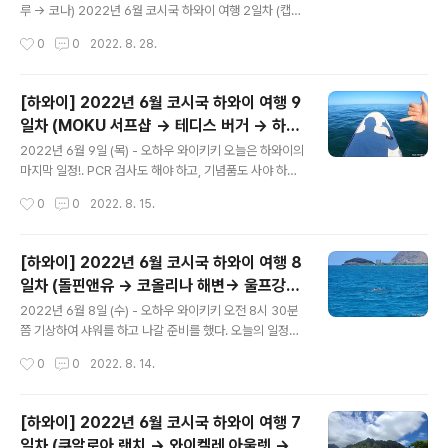
나무 숲까지 한시간 정도 걸린다. 전체 다 보려면 넉넉히 세
루 -> 코나) 2022년 6월 코시국 하와이 여행 2일차 (캡틴
시간은 필요해보였다. 붉게 물든 단풍들이 곳곳에서 보였
쿡 스노클링 -> UCC 커피 -> 포스터스 키친) 2022년 6
작성시간
0
0
2022. 8. 28.
다. 자작나무 숲에서 찰칵 ..
월 코시국 하와이 여행 3일차 (코나 보이즈 -> 다 포케쉑 -
> 마우나케아 방문자 센터) 2022년 6월 코시국 하와이
여행 4일차 (블랙 샌드 비치 -> 화산 국립공원) 2022년 6
[하와이] 2022년 6월 코시국 하와이 여행 9
월 코시국 하와이 여행 5일차 (호놀룰루 -> 키킨 케이준 -
일차 (MOKU 서프샵 -> 테디스 버거 -> 하나
> 와이키키 해변 -> 하우스 위드아웃 어 키) 2022년 6월
글 내용
우마 베이)
코시국 하와이 여행 6일차 (스카이다이브 하와이 -> 지오
2022년 6월 9일 (목) - 오하우 와이키키 오늘은 하와이의
반니 새우트럭 -> 돌 플랜테이션 -> 와이켈레 아울렛 ->
마지막 일정!. PCR 검사도 해야 하고, 기념품도 사야 하고,
야드 하우스) 2022년 6월 코시국 하와이 여행 7일차 (쿠
짐 정리도 해야 하고 여간 바쁜 날이 아니었다. 하와이의 와
작성시간
0
0
2022. 8. 15.
알로아 랜치 -> 와이켈레 아울렛..
이키키 해변에는 서핑하는 사람들을 많이 볼 수 있었는데,
일정 상 하지 못했다가 꼭 해야겠다는 마음을 먹고 새벽에
나서기로 했다. MOKU 서프 샵 이름: Moku Hawaii 주
[하와이] 2022년 6월 코시국 하와이 여행 8
소: 2446 Koa Ave, Honolulu, HI 96815 미국 구글맵:
일차 (돌핀앤유 -> 코올리나 해변-> 울프강
https://goo.gl/maps/hxC9scpJa1sPM9iV6 아침 6
글 내용
스테이크)
시 30분에 기상하여 대충 눈꼽만 떼고, 와이키키 해변에서
2022년 6월 8일 (수) - 오하우 와이키키 오전 8시 30분
약 3분 정도 거리에 있는 MOKU라는 서프 샵에서 보드를
쯤 기상하여 샤워를 하고 나갈 준비를 했다. 오늘의 일정은
빌렸다. 해변 내에도 보드를 대여해 주지만 가격대가 조금
돌핀앤유. 10시 45분까지 선착장으로 이동하는 일정이었
작성시간
0
0
2022. 8. 14.
있다. 반면 MO..
다. 여유롭게 9시 30분쯤 출발! 가는 길에 거대한 도로 공
사용 차도 보았다. 완전한 서쪽 길은 또 처음이라 새로운 풍
경을 보았다. 가는 길에 반대편 차선이 꽉 막혀서 걱정했는
[하와이] 2022년 6월 코시국 하와이 여행 7
데 올 때는 시원하게 뚫렸던 기억이 난다. 도착 20분 정도
일차 (쿠알로아 랜치 -> 와이켈레 아울렛 ->