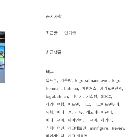
공지사항
최근글
인기글
최근댓글
재
태그
울트론
카톡빵
legobatmanmovie
lego
Ironman
batman
어벤져스
카카오프렌즈
legobatman
나이키
커스텀
SDCC
하와이여행
배트맨
레고
레고배트맨무비
영화
미니피겨
리뷰
레고미니피규어
미니피규어
아이언맨
피규어
하와이
스파이더맨
레고배트맨
minifigure
Review
파워레인저
레고 배트맨