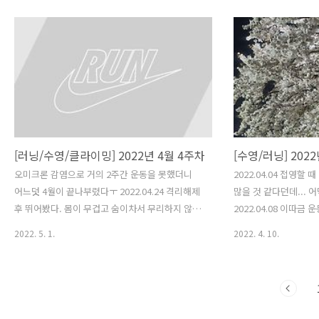
쉽... 수영 하와이를 다녀와서도 많이 가지 못하였
다. 최소 주 2회를 목표로 열심히 다녀야겠다. 요
새 헬스를 함께 병행하다보니 쉽게 지친다. 헬스
반면에 헬스는 열심히 다니는 중! 요새 자극도 잘
오고 쇠질이 재밌다. 하루라도 몸이 뻐근하지 않으
면 어색할 정도... 근육량도 확연히 잘 늘고 있는
것 같다. 단백질 쉐이크도 하루 세번 꼬박꼬박 먹
는 중...!
[러닝/수영/클라이밍] 2022년 4월 4주차
[수영/러닝] 202
오미크론 감염으로 거의 2주간 운동을 못했더니
2022.04.04 접영할
어느덧 4월이 끝나부렸다ㅜ 2022.04.24 격리해제
많을 것 같다던데... 
후 뛰어봤다. 몸이 무겁고 숨이차서 무리하지 않고
2022.04.08 이따금
적당히 뛰었다. 2022.04.25 2022.04.26
이 든다... 조금 더 해
2022. 5. 1.
2022. 4. 10.
2022.04.28 저항을 줄여야하는데 저항을 어떻게
다..! 2022.04.10
줄이지...? 목요일도 갔지만 워치를 깜빡해서 기록
날씨는 완전 여름이어서
은 못했다. 거의 1800m는 돌았던 거 같다.
는 어떻게 10km 뛰었
2022.04.27 오랜만에 닷클 방문. 7회 남았던데 7
성 선수가 볼카노프스
월달 까지 써야한다.. 주말마다 부지런히 가야할
하루였다..