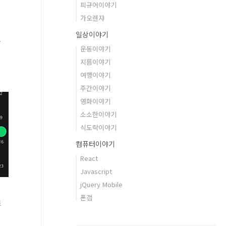
피규어이야기
가오렌쟈
일상이야기
완
운동이야기
지름이야기
월
여행이야기
주간이야기
영화이야기
소소한이야기
식도락이야기
실
컴퓨터이야기
React
Javascript
jQuery Mobile
폰갭
트