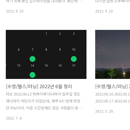
하기 위해 용인 딥스테이션을 다녀왔다. 용인에 생
다치면 말짱 도루묵이라
기기 전엔 가평 k26을 가서 시험을 치루어야했지
일주일 정도 쉬고 나서 
2022. 9. 10.
2022. 9. 10.
만 올해 22년에 딥 스테이션이 생기면서 그럴 필요
러닝 수영을 그만두고 
가 없어졌다. 생긴지 반년 정도 밖에 되지 않은 시
했는데, 생각보다 시간
설이라 깔끔하고 청결했다. 용인 딥스테이션은 총
가와 밤에는 약간 쌀쌀
3층으로 구성되어 있다. 1층은 다이빙 풀장이고, 2
데, 9월엔 좀 뛸 수 
층이 프론트 데스크이다. 3층은 샤워실과 화장실
마당에 한번도 뛰지 않은 
이 마련되어 있다. 딥스테이션의 이용 요금은 3시
간 기준 평일 44,000원 / 주말 66,000원이다. 비
용이 꽤 비싸지만 슈트, 오리발, 마스크, 스노클 등
등 기본 장비는 무료로 대여를 해준다. 프론트데스
크에서 체크인을 하고 3층으로 이동하면 된다. 평
일이라 그런지 ..
[수영/헬스/러닝] 2022년 6월 정리
[수영/헬스/러닝] 
러닝 2022.06.13 하와이에 다녀와서 일주일 정도
2022.05.16 2022.05.1
새나라의 어린이가 되었는데, 새벽 6시 반에 뛰었
2022.05.17 2022.05.
던 러닝이다. 이른 시간임에도 많은 사람들이 운동
2022. 5. 29.
을 하고 있어서 자극을 받았다. 반대편에서 달려가
2022. 7. 4.
던 아저씨와도 인사를 나눴는데 기분이 좋았다. 절
전모드로 인해 정확하지 않은 수치가 나와서 아