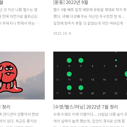
0월
[운동] 2022년 9월
단 것 치곤 나름 헬스는 열
헬스 9월 배포 일정 때문에 운동을 제대로 하지 못
이사 전에 자전거로 출퇴근도
했다. 넷째 다섯째 주는 야근만 주구장창 한 듯...
이 추워지니 밖에서 뛰는 건
일정에 맞추지 못할 것 같았는데 약간 여유있게 
그 추운 겨울에도 어떻게 뛰
료해서 나름 뿌듯했다. 요새 허리가 좀 아픈데 10
2022. 10. 4.
후에 피곤하다는 핑계로 운동
월엔 더 조심해야할 듯 하다. 러닝 2022.09.18 9
 남은 11월이라도 열심히 운
은 딱 하루 밖에 뛰지 않았다. 장마로 인해 탄천이
망가진 핑계를 대본다..;; 10월이 되니 날이 쌀쌀
해지는데 노력 좀 하자..!!! 프리다이빙
2022.09.13 드디어 프리다이빙 동호회 첫 참여를
했다. 자격증을 따고 한달 만에 재밌게했던 것 같
다. 이산화탄소 적응 훈련을 했는데데 마지막에 
패해서 좀 아쉬웠다. 종료 후에 교촌치킨에서 치
맥!
월 정리
[수영/헬스/러닝] 2022년 7월 정리
 목 컨디션이 안좋아서 한번
수영 수영은 이제 이별이다... 19일날 나름 숨이 
억이 있다. 득근도 좋지만
여서 실력이 늘까 했는데, 집안의 경사로 인해 중