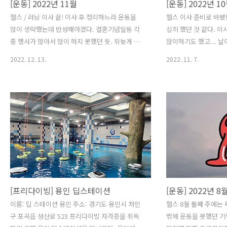
[운동] 2022년 11월
[운동] 2022년 1
헬스 / 러닝 이사 끝! 이사 후 정리하느라 운동을
헬스 이사 준비로 바빴
많이 생략했는데 반성해야겠다. 결혼기념일등 각
심히 했던 것 같다. 
종 행사가 많아서 많이 하지 못했던 듯. 뒤늦게 정
많이하기도 했고... 날
신차리고 열심히 하려고 했는데 갑자기 쉬다가 하
영 못하겠다. 예전엔 
2022. 12. 13.
2022. 11. 7.
니까 운동하기다 더 힘들었다. 러닝은 가볍게 뛰려
었는지 몰라... 이사 
고 했는데, 그러지 못한 몸 때문에 너무 힘들다. 한
을 많이 안하고 있는데
달에 한번이면 많이하는 듯...
동해야겠다.
[프리다이빙] 용인 딥스테이션
[운동] 2022년 8
이름: 딥 스테이션 용인 주소: 경기도 용인시 처인
헬스 8월 둘째 주에는
구 포곡읍 성산로 523 프리다이빙 자격증을 취득
밖에 운동을 못했던 기