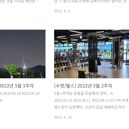
는 것을 이따금 깨닫는다.
단..!! 뭔가 코로나 땜에 심폐지구력이 떨어진 것
다시 열심히 했던 것 같다.
같기도 했다. 다른 사람들도 실력이 너무 월등하
2022. 8. 2.
나서 러닝을 열심히 하려고
고... 나름 수영에 자신있었는데 와장창 깨졌던 것
이 나질 않는다. 가을이 다
같다. 그래도 5개월간 즐거웠다...!!! 헬스 수영은
하여 참 뛰기 좋은 날씨인
이별이지만 헬스는 열심히 하고 있다. 6일 내내 운
있으려나? 이미 추석이 다가온
동하고 그 다음 2주는 띄엄띄엄 했는데... 무리하
건....
다가 목에 담이 와서 그랬다. 인바디는 저번달과
차이는 없는데 눈바디는 점점 좋아지는 것 같아 
밌다. 8월에도 열심히 해야겠다. 월, 수 아침에는
GX 필라테스 하는 중...! 수영을 이별했으니 러닝
이라도 열심히 해야겠다. 5km를 4분 대 페이스로
진입하는 것이 목표..!!
2022년 5월 3주차
[수영/헬스] 2022년 5월 2주차
9 2022.05.18 2022.05.16
5월 1주차는 운동을 조금해서 생략...ㅎ
18
2022.05.10 2022.05.11 2022.05.12 드디어 사내
헬스장이 오픈했다. 시간이 조금 애매하긴 하지만
그래도 사람이 별로 없어서 쾌적..!! 2022.05.09
2022. 5. 16.
2022.05.10 2022.05.13 자세를 조금 고치고 있는
데 고치려고 하다보니 몸에 자꾸 힘이 들어간다.