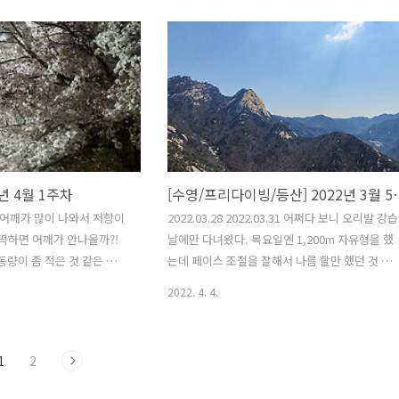
특히 승모랑 뒷목이 아프다ㅠ
2년 4월 1주차
[수영/프리다이빙/등
 때 어깨가 많이 나와서 저항이
2022.03.28 2022.03.31 어쩌다 보니 오리발 강습
어떡하면 어깨가 안나올까?!
날에만 다녀왔다. 목요일엔 1,200m 자유형을 했
 운동량이 좀 적은 것 같은 느낌
는데 페이스 조절을 잘해서 나름 할만 했던 것 같
도 될 것 같은데 조금 아쉽
다. 2022.04.02 두번째 프리다이빙 연습. 스노클
2022. 4. 4.
 오랜만에 러닝. 토요일부터 오후
장비도 구비하고 프렌젤을 열심히 연습한 뒤 처음
 해가 지고 뛰었다. 예전에
실전에서 테스트 하는 날 이었다. 처음에는 안되
는지 모르겠다.. 아무튼 정찬
당황했지만 이내 적응하여 헤드 퍼스트 프렌젤도
1
2
키에게 패배해서 아쉬웠던
무리없이 되어서 좋았다. 2022.04.03 오랜만에 
한산 등산. 원효봉을 다녀왔다. 아내 친구와 셋이