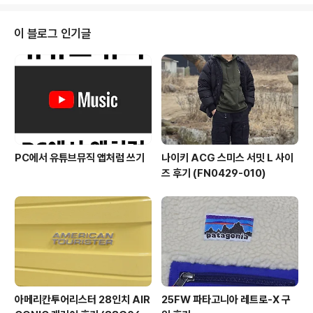
자들이 Webpack과 React를 접목시키는 방법을 모르기
에 간단한 튜토리얼을 준비 했습니다. 무엇을 배울 수 있나
요? Webpack을 설치하고 설정하는 법 Babel을 설치하
이 블로그 인기글
고 설정하는 법 React를 설치하는 법 컨테이너 컴포넌트
와 프리젠테이션 컴포넌트를 작성하는 법 번들된 파일을 H
TML 페이지에 포함하는 법 Webpack Dev Server를
설치하고..
PC에서 유튜브뮤직 앱처럼 쓰기
나이키 ACG 스미스 서밋 L 사이
즈 후기 (FN0429-010)
아메리칸투어리스터 28인치 AIR
25FW 파타고니아 레트로-X 구