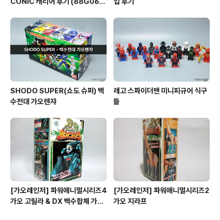
CONIC 캐리어 후기 (88G060
입 후기
03)
SHODO SUPER(쇼도 슈퍼) 백
레고 스파이더맨 미니피규어 식구
수전대 가오렌쟈
들
[가오레인저] 파워애니멀시리즈4
[가오레인저] 파워애니멀시리즈2
가오 고릴라 & DX 백수합체 가오
가오 지라프
머슬