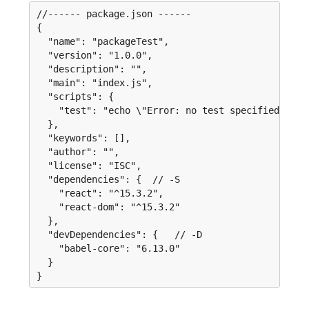
//------ package.json ------

{

  "name": "packageTest",

  "version": "1.0.0",

  "description": "",

  "main": "index.js",

  "scripts": {

    "test": "echo \"Error: no test specified\" && 
  },

  "keywords": [],

  "author": "",

  "license": "ISC",

  "dependencies": {  // -S

    "react": "^15.3.2",

    "react-dom": "^15.3.2"

  },

  "devDependencies": {   // -D

    "babel-core": "6.13.0"

  }
