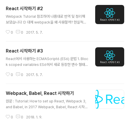
React 시작하기 #2
글 내용
Webpack Tutorial 참조하여 나름대로 번역 및 정리해
보았습니다 :D 대체 webpack을 왜 사용할까? 현실적으
로 webpack을 사용하는 이유는 아래와 같다. .js 파일들
0
0
2017. 5. 7.
을 하나로 bundle할 수 있다. Frontend 코드에 npm 패
키지를 사용할 수 있다. babel을 사용하여 ES6/ES7 자바
스크립트 코드를 작성할 수 있다. 코드를 Minify하고 Opti
React 시작하기 #3
mize 할 수 있다. LESS나 SCSS를 CSS 형태로 변환할
글 내용
수 있다. Hot Moudle Replacement(HMR)를 사용할
React에서 사용하는 ECMAScript6 (ES6) 문법 1. Bloc
수 있다. 자바스크립트에 모든 유형의 파일을 포함할 수 있
k scoped variables ES6에서 새로 등장한 변수 형태는
다. 엄청나게 많은 고급 기능들이 있다. 왜 이러한 기능이
let과 const이다. let은 기존의 var를 대체하는 block v
필요할까? js 파일 번들 : 자바스크립트들 모듈 형태로 작
0
0
2017. 5. 7.
aribale 이고, const는 상수로써 한번 선언이 되면 값을
성이 가능하다. 때..
변경 할 수 없다. 이들 두 변수는 block scope 내부에서
만 존재하며, 임시사각지대인 TDZ가 존재한다. TDZ (Te
Webpack, Babel, React 시작하기
mporal Dead Zone) 임시사각지대, block scope 내
글 내용
에서는 지역변수/상수에 대한 hoisting이 이뤄지기는 하
원문 : Tutorial: How to set up React, Webpack 3,
나, 선언된 위치 이전까지는 해당 변수/상수를 인식하지 못
and Babel, in 2017 Webpack, Babel, React 시작하
한다. 즉, hoisting은 하지만 var 처럼 undefined로 값
기 리액트는 대부분 SPA(Single Page Application)를
을 초기화 시키지는 않는다. { let a = 1..
0
0
2018. 1. 9.
만들기 위해 사용됩니다. 그러나 Webpack과 Babel를
이용하여 웹사이트에 적용할 수 있습니다. 대부분의 초보