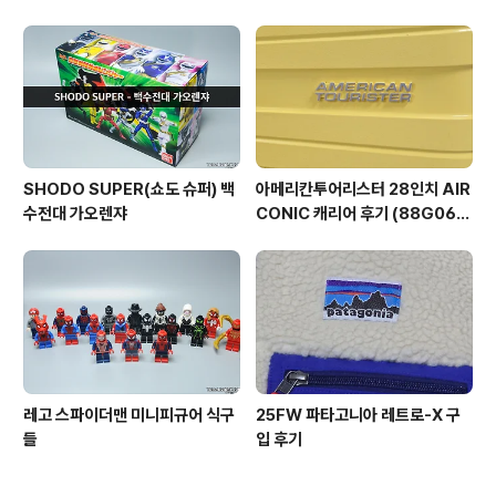
SHODO SUPER(쇼도 슈퍼) 백
아메리칸투어리스터 28인치 AIR
수전대 가오렌쟈
CONIC 캐리어 후기 (88G060
03)
레고 스파이더맨 미니피규어 식구
25FW 파타고니아 레트로-X 구
들
입 후기