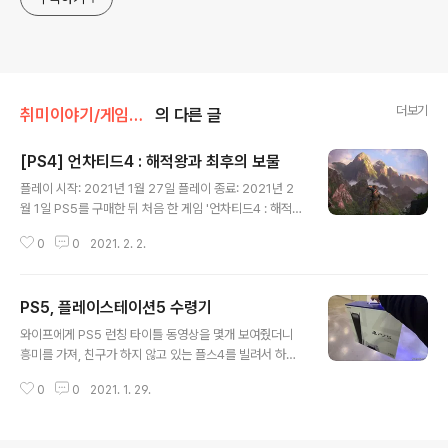
더보기
취미이야기/게임이야기
의 다른 글
[PS4] 언차티드4 : 해적왕과 최후의 보물
글 내용
플레이 시작: 2021년 1월 27일 플레이 종료: 2021년 2
월 1일 PS5를 구매한 뒤 처음 한 게임 '언차티드4 : 해적왕
과 최후의 보물'. PS5를 구매한 사람이 PS+를 가입하면
0
0
2021. 2. 2.
무료로 플레이 할 수 있다. 플스 입문은 처음이라 못해본 게
임이 많았는데 그 중 첫 게임이었다. 스토리를 요약하자면
주인공 '네이선 드레이크'가 보물을 찾는 내용이다. 1, 2, 3
PS5, 플레이스테이션5 수령기
편을 플레이 하지 않았기에 유투브에서 간략하게 스토리
글 내용
요약 영상을 시청하고 시작했다. 이전 스토리를 몰라도 충
와이프에게 PS5 런칭 타이틀 동영상을 몇개 보여줬더니
분히 즐길 수 있는 게임이지만, 곳곳에 이스터 에그들이 숨
흥미를 가져, 친구가 하지 않고 있는 플스4를 빌려서 하게
겨져 있어 아는 사람은 재미가 배가 되는 것 같다. 게임을
되었다. "디트로이드 비컴 휴먼"을 시작으로 "어쌔신 크리
하면서 느낀 점은 "힝 속았지"라는 느낌이 강하다는 것이
0
0
2021. 1. 29.
드 : 에지오 콜렉션"을 하고 있는 와이프를 보니 플스5를
다. 보물의 위치가 있는 곳으로 가면 다음 장소, 다음 장소,..
사야겠다는 마음을 먹었다. 물론 나도 "더 라스트 오브 어
스 : 리마스터드"도 즐겁게 하기도 했고, 마침 새해를 맞이