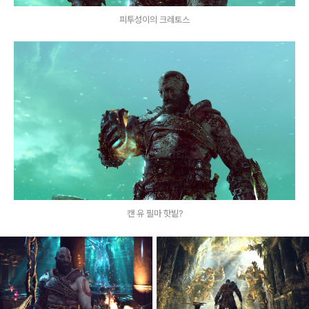
피투성이의 크레토스
캔 유 필마 핫빝?