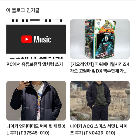
하여 플스5이 추가 예약판매를 진행하게 되어 나랑 와이프
랑 같이 동시에 도전했다. 결과는 탈-락! 화면까지는 보았
이 블로그 인기글
으나 타임아웃이 걸렸고, 서버가 죽어버렸다. 뭐 카톡 메시
지도 안와서 빌린 플스나 계속 하자고 생각했다. 그런데 며
칠 후... 문자가 도착했다. 예약에 성공하였으나 아직 결제
가 되지 않았으니 빨리 결제하라는 문자였다. 이게 무슨
일?! 부랴부랴 예약 사..
PC에서 유튜브뮤직 앱처럼 쓰기
[가오레인저] 파워애니멀시리즈4
가오 고릴라 & DX 백수합체 가오
머슬
나이키 언리미티드 써마 핏 재킷 X
나이키 ACG 스미스 서밋 L 사이
L 후기 (FB7545-010)
즈 후기 (FN0429-010)