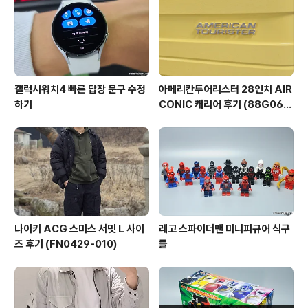
갤럭시워치4 빠른 답장 문구 수정
아메리칸투어리스터 28인치 AIR
하기
CONIC 캐리어 후기 (88G060
03)
나이키 ACG 스미스 서밋 L 사이
레고 스파이더맨 미니피규어 식구
즈 후기 (FN0429-010)
들