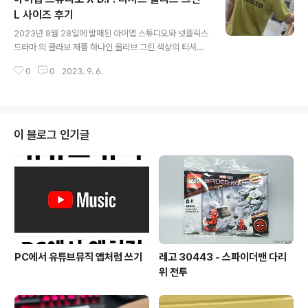
있다. 나이키 솔로 스우시 트랙자켓은 전면 지퍼를 열거나
L 사이즈 후기
글 내용
닫음으로써 다른 느낌을 줄 수 있다. 초가을부터 가볍게 입
2023년 8월 28일에 발매된 아이앱 스튜디오와 넷플릭스
기 시작해서 이너를 조금 두껍게 입는다면 초겨울까지 다
드라마 의 콜라보 제품 하나인 올리브 그린 색상의 티셔츠
양한 계절에 활용할 수 있을 것 같다. 편안한 착용과 스타일
L 사이즈를 구매했다. 처음에는 아미 그린 색상을 구매하려
의 다양성을 추구하는 분들에게 추천!
0
0
2023. 9. 6.
고 했으나, 실수로 올리브 그린 색상을 선택했다. 환불할까
말까 고민했지만 실물이 예뻐서 그냥 입기로 결정! 정가는
52,000원이다. 티셔츠 앞면에는 D.P. 로고가 그려져 있고
뒷면엔 철조망 스타일의 아이앱 스튜디오 로고가 디자인되
어있다. 공식 사진의 색상은 겨자색으로 보였지만, 실제 제
이 블로그 인기글
품 색상은 올리브 그린에 맞는 더 초록빛을 띠고 있었다. 가
슴 부근에 D.P. 로고가 눈에 띄긴하지만, 티셔츠 재질이나
색감도 나쁘지 않아 만족스럽다. 크림에서도 거의 정가 수
준으로 구매가 가능하니, 아이앱의 독특한 색감을 느끼고
싶은 사람들에게 ..
PC에서 유튜브뮤직 앱처럼 쓰기
레고 30443 - 스파이더맨 다리
위 전투