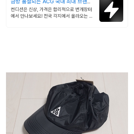
금방 품절되는 ACG 국내 최대 브랜드
중고거래
컨디션은 신상, 가격은 합리적으로 번개장터
에서 만나보세요! 전국 각지에서 올라오는 전
국구 최다 상품 매일 10만 개 이상의 신규 상
품 업로드