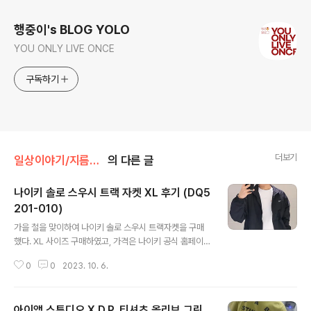
행중이's BLOG YOLO
YOU ONLY LIVE ONCE
구독하기
더보기
일상이야기/지름이야기
의 다른 글
나이키 솔로 스우시 트랙 자켓 XL 후기 (DQ5
201-010)
글 내용
가을 철을 맞이하여 나이키 솔로 스우시 트랙자켓을 구매
했다. XL 사이즈 구매하였고, 가격은 나이키 공식 홈페이지
기준으로 179,000원이다. 다양한 색상 중에서 가장 깔끔
0
0
2023. 10. 6.
한 블랙으로 선택! 나이크 솔로 스우시 트랙자켓은 크링클
우븐 소재로 제작되어 편안한 착용감을 제공한다. 넉넉한
오버사이즈 핏으로 디자인되었으며, 나이키 로고만이 돋보
아이앱 스튜디오 X D.P. 티셔츠 올리브 그린
이는 심플한 디자인을 가지고 있어 깔끔한 룩을 연출할 수