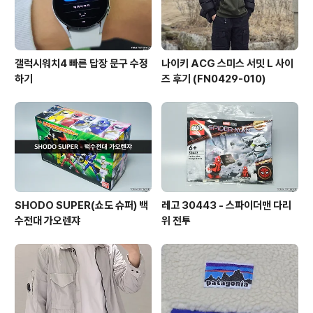
갤럭시워치4 빠른 답장 문구 수정
나이키 ACG 스미스 서밋 L 사이
하기
즈 후기 (FN0429-010)
SHODO SUPER(쇼도 슈퍼) 백
레고 30443 - 스파이더맨 다리
수전대 가오렌쟈
위 전투