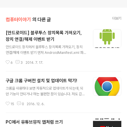
더보기
컴퓨터이야기
의 다른 글
[안드로이드] 블루투스 장치목록 가져오기,
장치 연결/해제 이벤트 받기
글 내용
안드로이드 장치에서 블루투스 장치목록 가져오기, 장치
연결/해제 이벤트 받기 먼저 AndroidManifest.xml 파
일에 use-permission에 "android.permission.BLU
6
3
2014. 7. 17.
ETOOTH" 와 "android.permission.BLUETOOTH_
ADMIN" 두개를 추가합니다. 블루투스 기기의 리스트는 B
luetoothAdapter의 getBondedDevices() 메소드로
구글 크롬 구버전 설치 및 업데이트 막기!
가져올 수 있습니다. 아래의 주석을 참고 하시면 코딩에 도
글 내용
움이 되실 겁니다. //블루투스 Adapter를 가져온다 Bluet
크롬을 사용하다 보면 자동적으로 업데이트가 되는데, 되
oothAdapter mBlueToothAdapter = BluetoothA
던 기능이 안되거나 하는 불편한 점이 있습니다. 저도 갑자
dapter.getDefaultAdapter(); if(mBlueToothAdap
기 되던 기능이 되지않아서 업데이트를 막는 방법을 찾다
ter == null){ // 만약..
15
0
2016. 12. 6.
가 랜섬웨어도 걸릴뻔 하고 아주 큰 곤욕을 치뤘네요^^; 포
스팅을 작성하는 날 기준(2016/12/06) 크롬 최신 버전은
55로 알고있는데요. 첨부파일에 구버전 46버전 업로드 해
PC에서 유튜브뮤직 앱처럼 쓰기
놓았습니다. 일단 크롬을 삭제하시기 전에 북마크등을 백
글 내용