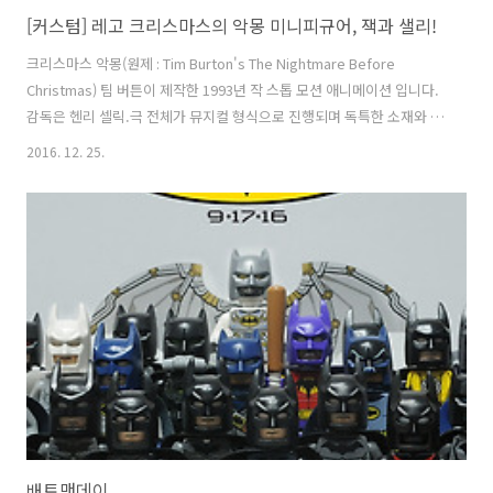
[커스텀] 레고 크리스마스의 악몽 미니피규어, 잭과 샐리!
크리스마스 악몽(원제 : Tim Burton's The Nightmare Before
Christmas) 팀 버튼이 제작한 1993년 작 스톱 모션 애니메이션 입니다.
감독은 헨리 셀릭.극 전체가 뮤지컬 형식으로 진행되며 독특한 소재와 상
상력, 생기넘치는 캐릭터들로 호평을 받은 작품. 오늘 소개해 드릴 미니
2016. 12. 25.
피규어는 크리스마스 악몽에 등장하는 캐릭터들의 커스텀 미니피규어
입니다.잭과 샐리가 그 주인공이죠! 영화는 보진 않았지만 캐릭터 자체가
워낙 유명하죠^^ 잭 스켈링턴레고 잭 미니피규어 입니다. 할로윈 마을의
유명 인사.크리스마스 마을에 우연히 갔다가 할로윈 마을과 대조대는 크
리스마스 마을에서 크리스마스의 매력에 푹 빠져버린 주인공.호박의 왕,
공포의 제왕이라는 별명이 있습니다. "안녕? 난 잭이라고 해..
배트맨데이