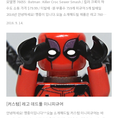
모델명 76055 : Batman : Killer Croc Sewer Smash / 킬러 크록의 하
수도 소동 가격 $79.99 / 미발매 -원 부품수 759개 피규어 5개 발매일
2016년 안녕하세요! 행중이 입니다.오늘 소개해드릴 제품은 레고 76055
: 킬러 크록의 하수도 소동 입니다! 이 제품은 국내 미발매 제품이라 국내
2016. 9. 14.
명칭이 존재 하지않지만 제 나름대로 달아 주었습니다^^;이렇게 한국에
서 발매가 안되는 제품이 있다는 게 신기할 따름 입니다. 그 것도 슈퍼히
어로 제품 군에서요!많은 분들이 국내 미발매 원인이 해당 제품에 들어있
는 '카타나'라는 일장기가 그려져있는 캐릭터 때문이라고 추측하시던데
자세한건 며느리도 모릅니다~미국 발매 가격은 79.99달러 부품 수 759
개 그리고 미니피규어 5개가 들..
[커스텀] 레고 데드풀 미니피규어
안녕하세요! 행중이입니다^^오늘 소개해드릴 커스텀 미니피규어는 바