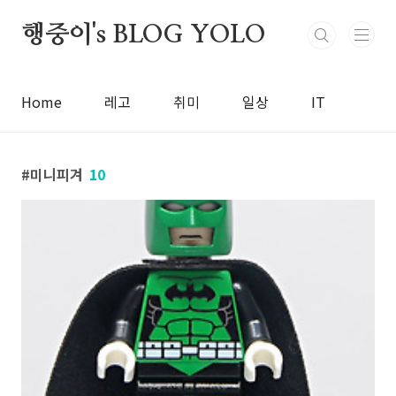
본문 바로가기
행중이's BLOG YOLO
Home
레고
취미
일상
IT
미니피겨
10