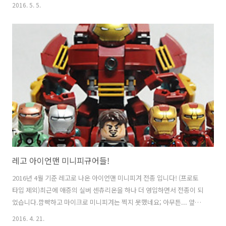
그러우면서도 멋지게 등장하죠!오늘 소개해드릴 레고 미니피규어는 그
2016. 5. 5.
터미네이터의 레고 버전입니다! 일전에도 소개시켜 드린 적이 있는 '하비
브릭'이라는 국내 최초의 커스텀 미니피규어 사이트에서 구매했습니다!
해외 커스텀 제품이 아닌 'MADE IN KOREA'!정품 레고 미니피규어에 고
급스러운 메탈릭 실버 색으로 도색 후 프린팅이 들어간 제품입니다.무시
무시한 터미네이터의 모습이 귀여운 레고 미니피규어 속으로 쏙 들어왔
네요. 발가락과 팔 옆면까지 디테일이 섬세하게 들어가 있습니다! 뒷면
디테일! 도색이 된 미..
레고 아이언맨 미니피규어들!
2016년 4월 기준 레고로 나온 아이언맨 미니피겨 전종 입니다! (프로토
타입 제외)최근에 애증의 실버 센츄리온을 하나 더 영입하면서 전종이 되
었습니다.깜빡하고 마이크로 미니피겨는 찍지 못했네요; 아무튼... 앞으
로 더 얼마나 나올지 걱정도 되고 기대도 되네요^^
2016. 4. 21.