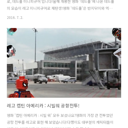
로, 데드풀 미니피규어 입니다!올해 개봉한 영화 '데드풀'에 나온 데드풀
의 모습이 레고 미니피규어로 재탄생!영화 '데드풀'은 반지닦이와 엑스
맨 탄생 울버린의 데드풀역으로로 홍역을 치뤘던 라이놀 레이놀즈가 다
2016. 7. 2.
시 한번 데드풀 캐릭터로 등장하여 그야말로 대박을 친 영화입니다, 레고
커스텀 데드풀 미니피규어 입니다. 데드풀본명은 '웨이드 윌슨'이며 캐
나다 출신인 용병입니다.뇌에 생긴 종양 때문에 웨폰X 실험에 참여하여
울버린의 힐링 팩터를 얻게 되었지만,실험이 실패하여 암이 온몸을 뒤덮
고 얼굴도 흉측하게 변하게 되었습니다.코믹스 캐릭터 중 유일하게 자신
이 가상의 인물인 것을 깨닫고 독자들에게 말을 걸거나 작가를 욕하기도
합니다.물론 영화에서도 이 ..
레고 캡틴 아메리카 : 시빌워 공항전투!
영화 '캡틴 아메리카 : 시빌 워' 모두 보셨나요?영화의 가장 큰 전투였던
공항 전투를 레고로 표현 해 보았습니다!다행이도 대부분의 캐릭터들이