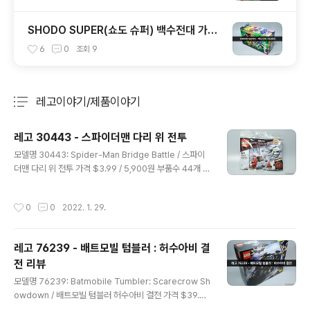
SHODO SUPER(쇼도 슈퍼) 백수전대 가오
렌쟈
6
0
조회
9
레고이야기/제품이야기
분류 전체보기
주요 글 목록
레고 30443 - 스파이더맨 다리 위 전투
글 내용
모델명 30443: Spider-Man Bridge Battle / 스파이
더맨 다리 위 전투 가격 $3.99 / 5,900원 부품수 44개 피
규어 1개 발매일 2022년 오늘 리뷰할 제품은 레고 3044
3 - 스파이더맨 다리 위 전투 폴리백입니다. 영화 에 등장
작성시간
0
0
2022. 1. 29.
했던 타워브리지 전투를 형상화 한 폴리백입니다. 드론이
깔끔하게 잘 나왔고 무엇보다 극 중에 등장하는 업그레이
드 슈트를 입은 스파이더맨을 얻을 수 있는 제품! 현재 마트
레고 76239 - 배트모빌 텀블러 : 허수아비 결
에서 5,900원에 판매 중이며 아웃렛 레고 샵에선 4,900
전 리뷰
원에 판매하고 있다고 하네요. 판매처마다 가격이 다른 것
글 내용
같습니다. 기존 스파이더맨 제품과 동일하게 제품 군은 노
모델명 76239: Batmobile Tumbler: Scarecrow Sh
웨이홈이지만, 파 프롬 홈에 영감을 받은 제품이라고 적혀
owdown / 배트모빌 텀블러 허수아비 결전 가격 $39.99
있네요. 내용물은 피규어 1개 스티커 1장이 들어있습니..
/ 54,900원 부품수 422개 피규어 2개 발매일 2021년