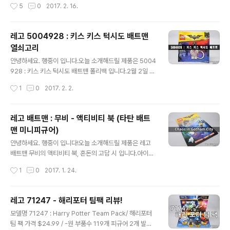
작성시간
5
0
2017. 2. 16.
스터 1장이 들어있습니다. 포스터는 양면으로 되어 있으
중이입니다.오늘 소개해드릴 제품은 영화 '레고 배트맨 무
며..
비'의 라이센스 제품인 레고 70906 : 조커의 악명 높은 로
우라이더 입니다.보라색의 멋진 로우라이더 자동차와 배트
레고 5004928 : 키스 키스 턱시도 배트맨
걸, 할리퀸, 조커 미니피규어까지 총 3개의 미니피규어가
열쇠고리
들어있습니다.부품 수는 433개, 미국 발매가 기준 49.99
글 내용
달러이며 국내 발매가는 74,900원으로 책정 되었습니다.
안녕하세요. 행중이 입니다.오늘 소개해드릴 제품은 5004
뒷면에는 70906 제품의 각종 기믹들이 그려져 있습니다.
928 : 키스 키스 턱시도 배트맨 폴리백 입니다.2월 2일 부
트렁크에서 나오는 미사일이 인상적이네요! 조립 없이 바
터 집더하기에서 한정으로 레고 배트맨 무비 제품을 3만원
작성시간
1
0
2017. 2. 2.
로 사진 나갑니다! 배트걸레고 배트걸 미니피규어 입..
이상 구매 시 배트맨 키링을 증정하고 있는데 증정 받은 제
품이 바로 이 녀석입니다. 흰 턱시도에 키스 마크가 잔뜩 그
려져 있는 이쁜 열쇠고리 입니다. 뒷면 입니다.틈 사이로 열
레고 배트맨 : 무비 - 액티비티 북 (타탄 배트
쇠고리가 보이네요. 개봉!정말 딱 배트맨 열쇠고리만 들어
맨 미니피규어)
있습니다. 하지만.. 이 귀여운 녀석을 그냥 열쇠고리로 사용
글 내용
할 순 없죠.펜치를 사용하여 열쇠고리와 분리시켜 줍니다.
안녕하세요. 행중이 입니다!오늘 소개해드릴 제품은 레고
빨간 동그라미로 표시된 부분을 잡고 당겨야 합니다. 인두
배트맨 무비의 액티비티 북, 혼돈의 고담 시 입니다.아이들
기로 달궈서 하는 방법도 있지만 제 경우 피규어가 약간 변
을 위한 액티비티 북이지만 '타탄 배트맨' 미니피규어를 얻
작성시간
1
0
2017. 1. 24.
형되는 사태가 있었습니다.그래서 펜치를 이용하는데요.
기 위해 구하게 되었네요^^미국 아마존에서는 아직 프리오
보시는 바와 같이 깔끔..
더 중 이지만, 국내 서점(알x딘)에서 주문하여 오늘 받았네
요! 가격은 10,200원 정도. 책을 열면 플라스틱 케이스의
레고 71247 - 해리포터 팀팩 리뷰!
타탄 배트맨 미니피규어가 들어있습니다.좌측을 잘라서 꺼
글 내용
모델명 71247 : Harry Potter Team Pack/ 해리포터
냅니다. 잘라난 자리의 뒷편엔 배트맨의 자기자랑이 적혀
팀 팩 가격 $24.99 / -원 부품수 119개 피규어 2개 발매
있습니다.우측에는 조립 방법이 그려져 있네요. 책의 내용