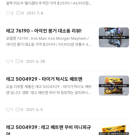
습니다. 레고 블랙팬서 미니피규어. 이전에도 블랙팬서 미
블랙 위도우 헬리콥터 추격전 가격 $29.99 / 44,900원
니피규어가 나왔었지만, 극 중의 보라색 에너지파의 모습
부품수 271개 피규어 3개 발매일 2020년 오늘 소개할 제
작성시간
2
0
2021. 7. 8.
은 없었는데 해당 제품에 비로소 모습을 드러냈습니다. ..
품은 레고 76162 - 블랙 위도우 헬리콥터 추격전 입니다.
영화 '블랙 위도우'의 라이센스 제품으로 2020년에 발매
되었는데요. 허나 영화의 개봉이 코로나로 인해 연기되어
레고 76190 - 아이언 몽거 대소동 리뷰!
영화 버프를 받지 못한 비운의 제품입니다. 영화는 국내 기
글 내용
모델명 76190 : Iron Man: Iron Monger Mayhem /
준 2021년 7월 7일에 개봉하였고, 개봉 당일에 보고 왔습
아이언 몽거 대소동 가격 $39.99 / 59,900원 부품수 47
니다! 영화를 보고나니 만다린 급 사기 제품이란 것을 느꼈
9개 피규어 3개 발매일 2021년 오늘 리뷰할 제품은 레고
네요.... 따라서 조립은 안하고 후딱 피규어만 꺼내 리뷰해
76190 - 아이언 몽거 대소동 입니다. 인피니티 사가는 인
보도록 하겠습니다! 레고 태스크 마스터 미니피규어 입니
작성시간
1
0
2021. 6. 28.
피니티 스톤으로 얽힌 마블의 이야기를 일컫는데, 비록 이
다. 한번 본 모든 것을 기억하여 흉내낼 수..
야기는 끝이 났지만 관련 제품은 레고 뿐만아니라 다른 브
랜드에서도 계속해서 나오고 있습니다! 이 제품은 영화 '아
레고 5004929 - 타이거 턱시도 배트맨
이언맨 (2008)'을 주제로 나온 제품입니다. 레고 마블 시
글 내용
리즈가 2013년에 처음 등장했으니까, 과거 이야기의 제품
오늘 리뷰할 제품은 레고 5004929 - 타이거 턱시도 배트
이 나온 건 이번이 처음인데요. 영화 '아이언맨 2(2010)'
맨 입니다. 영화 '레고 배트맨 무비'에 등장하는 호피무늬
관련 제품도 나오지 않을까 기대해 봅니다. 아이언 몽거와
턱시도를 입은 배트맨이 들어 있습니다. 몇 년전 부터 나오
아이언맨의 대결을 그린 제품 입니다. 마..
는 배틀팟 제품 중 하나로 피규어와 함께 무기들을 넣어서
작성시간
1
0
2021. 6. 9.
보관할 수 있는 케이스가 제공됩니다. 구성품은 설명허 한
장과 배틀팟 하나 입니다. 배틀팟을 열면 안에 봉다리 하나
가 나오고, 미니피규어와 부품이 들어 있습니다. 호피무늬
레고 5004939 : 레고 배트맨 무비 미니피규
가 멋진 녀석 입니다. 영화 개봉 시에는 가격이 조금 나가서
어
구매하지 못했는데, 뒤늦게 구하고 보니 더욱 애정이 가는