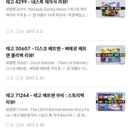
레고 4299 - 네스퀵 레이서 리뷰!
알고 있으며 현재 미국에선 시즌 8이 방영 중에 있습니다.
글 내용
[출처 : 나무위키] 안녕하세요. 행중이 입니다.오늘 소개해
모델명 4299 : Nesquik Quicky Racer / 네스퀵 퀵키
드릴 제품은 디멘션즈의 Wave 6로 발매된 레고 71245
레이서 가격 $- / -원 부품수 18개 피규어 -개 발매일 20
- 어드벤처 타임 레벨 팩 입니다.동명의 애니메이션인 '어
02년 안녕하세요. 행중이 입니다!오늘 소개해드릴 제품은
드벤처 타임'의 라이센스 제품이며 부품수 102개,..
레고 4299 : 네스퀵 퀵키 레이서 입니다.2002년에 발매
작성시간
3
0
2017. 3. 2.
되었던 드롬 레이서즈의 제품군의 폴리백 제품이며 이번에
구하게 되었습니다.자동차를 뒤로 당기면 앞으로 나가는
풀백 모터가 장착되어 있는 재미있는 제품! 제품 명에서 알
레고 30607 - 디스코 배트맨 - 삐에로 배트
수 있듯이 네스퀵의 토끼인 '퀵키'가 타고 있는 자동차입니
맨 폴리백 리뷰!
다.학창시절 네스퀵 하나면 우유 급식 때 부러운게 없었죠!
글 내용
저 토끼를 안좋아했던 학생이 있었을까요?토끼 이름이 퀵
모델명 30607 : Disco Batman - Tears of Batman /
키인 건 이번에 알게 되었네요^^; 2002년 제품에도 폴리
디스코 배트맨 - 삐에로 배트맨 가격 $- / -원 부품수 13개
백 뒷면에는 한글이 적혀있군요!틈 사이로 부품이 보입니
피규어 2개 발매일 2017년 안녕하세요. 행중이 입니다!오
작성시간
2
0
2017. 2. 27.
다. 내..
늘 소개해 드릴 제품은 며칠 전 공홈을 들썩이게 만들었던
레고 30607 : 디스코 배트맨, 삐에로 배트맨 폴리백 입니
다.보통 피규어가 1개 들어있는 프로모션과 달리 2개가 들
레고 71264 - 레고 배트맨 무비 : 스토리팩
어있으며 7만원 이상 구매 시 증정했었습니다.영화 '레고
리뷰!
배트맨 무비'의 라이센스 제품이고 익살스러운 배트맨 미
글 내용
니피규어를 2개나 얻을 수 있기 때문에 망설임 없이 결제
모델명 71264 : The LEGO Batman Movie Story Pa
를 해버렸네요! 뒷면에는 정식 수입이 되었다는 스티커가
ck / 레고 배트맨 무비 스토리 팩 가격 $44.99 / -원 부품
떡 하니 붙어있습니다. 개봉!망토가 두개 들어있는데 각자
수 156개 피규어 2개 발매일 2017년 안녕하세요! 행중이
작성시간
3
0
2017. 2. 25.
따로 포장이 되어 있습니다. 삐에로 배트맨과 디스코 ..
입니다.오늘 소개해드릴 제품은 레고 디멘션즈 71264 :