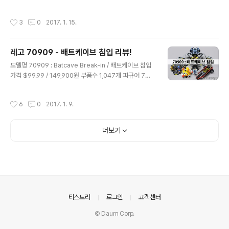
일 2016년 안녕하세요. 행중이입니다.오늘 소개해드릴 제
은 주로 만화와 퍼즐로 이루어져 있습니다.내용은 중요치
품은 레고 디멘션즈 71247 : 해리포터 팀팩 입니다.2011
않죠^^ 타탄 배트맨의 내용물 입니다.소품으로 칼 한자루
작성시간
3
0
2017. 1. 15.
년 이후 자취를 감추어던 '해리 포터' 시리즈가 디멘션즈 제
가 들어있습니다. 타탄 배트맨레고 타탄 배트맨 미니피규
품 군으로 부활 했네요.주인공 '해리 포터'와 악당 '볼드 모
어 입니다. 스코트랜드의 상징적인 타탄..
트' 미니피규어를 얻을 수 있습니다.부품 수는 119개이며
레고 70909 - 배트케이브 침입 리뷰!
가격은 $24.99 입니다. 팀 팩이라 게임 스토리는 들어 있
글 내용
지 않습니다. 해당 제품은 극 중에서 등장하였던 마법에 걸
모델명 70909 : Batcave Break-in / 배트케이브 침입
린 자동차와 호그와트 급행열차를 만들 수 있습니다.다른
가격 $99.99 / 149,900원 부품수 1,047개 피규어 7개
제품들과 마찬가지로 3 in 1 조립이 가능합니다. 개봉!레고
발매일 2017년 안녕하세요! 행중이입니다.오늘 소개해 드
제품 두 봉지가 들어있습니다. 해리 포..
릴 제품은 2017년 1월 신제품인 레고 70909 : 배트케이
작성시간
6
0
2017. 1. 9.
브 침입 입니다.다가올 2월 개봉 예정인 '레고 배트맨 : 무
비'의 라이센스 제품인데 해당 영화 관련 레고가 어마어마
하게 발매되었죠^^;(덕분에 다른 DC 슈퍼히어로 캐릭터
더보기
제품은 나오지 않았습니다.)그 중 가장 탐이났던 배트케이
브를 먼저 구하게 되었습니다!부품수는 1,047개이며 미니
피규어 7개로 대형 제품에 속합니다. 미국 발매가는 $99.
99이며 국내에는 149,900원으로 책정 되었습니다. 뒷면
에는 해당 제품의 기믹이 그려져 있습니다.펭귄..
의안내
티스토리
로그인
고객센터
© Daum Corp.