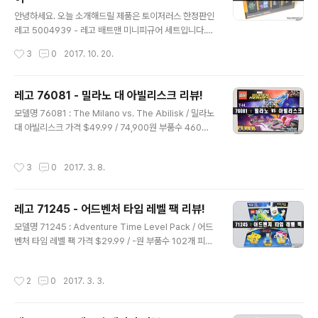
글 내용
미니피규어 입니다. 극 중에선 고든 청장 은퇴 파티에 가기
안녕하세요. 오늘 소개해드릴 제품은 토이저러스 한정판인
위해 여러 벌의 옷을 입는데 그 중 하나로 나옵니다. 이런
레고 5004939 - 레고 배트맨 미니피규어 세트입니다.토
식으로 배틀 팟을 조립하게 됩니다. 특이한 점은 보통 레고
이저러스는 2014년 부터 10월마다 레고 한정판을 증정하
작성시간
3
0
2017. 10. 20.
조립을 하면 여..
는 브릭토버(Brick + October) 행사를 진행하고 있습니
다.몇 해전부터 국내 토이저러스에서도 해당 행사를 진행
하고 있고 올해는 일정 기간마다 피규어 세트를 증정합니
레고 76081 - 밀라노 대 아빌리스크 리뷰!
다.총 4세트가 있으며 제가 소개해드릴 레고 배트맨 미니
글 내용
모델명 76081 : The Milano vs. The Abilisk / 밀라노
피규어 세트는 두번째 세트입니다. 2017년 10월 19일부
대 아빌리스크 가격 $49.99 / 74,900원 부품수 460개
터 증정했던 해당 세트는 오프라인 행사가 시작하자마자
피규어 5개 발매일 2017년 안녕하세요! 행중이 입니다.오
동이 났습니다.그만큼 배트맨의 인기가 어마어마 하다는
늘 소개해 드릴 제품은 영화 '가디언즈 오브 더 갤럭시 VO
점!온라인에서도 특정 레고를 구매하면 증정했는데, 소진
작성시간
3
0
2017. 3. 8.
L.2'의 라이센스 제품인 레고 76081 : 밀라노 대 아빌리스
시 미증정이라는게 많은 구매자들에게 불안 요소 였습니
크 입니다.마블 스튜디오의 가디언즈 오브 더 갤럭시 VOL.
다.토이저러스의 상술이라고 해야할까요? ..
2는 올 5월 개봉 예정인데, 레고는 3월 신제품으로 먼저
레고 71245 - 어드벤처 타임 레벨 팩 리뷰!
만나볼 수 있었습니다.영화에서 등장하는 스타로드의 우주
글 내용
선인 밀라노와 우주괴물 아빌리스크의 대결을 표현한 제품
모델명 71245 : Adventure Time Level Pack / 어드
입니다.미니피규어는 총 5개가 들어있으며 부품 수는 460
벤처 타임 레벨 팩 가격 $29.99 / -원 부품수 102개 피규
개, 미국 발매가 49.99달러 국내 발매가는 74,500원 입
어 1개 발매일 2016년 핀과 제이크의 어드벤처 타임카툰
니다.경기가 안좋아서 그런지 신제품인..
네트워크에서 방영 중인 초현실 유머 판타지 애니메이션.
작성시간
2
0
2017. 3. 3.
공주, 악당, 마법 등이 공존하는 판타지 세계 우 랜드에서
영웅이 되는 것이 꿈인 소년 핀과 마법을 쓰는 개 제이크가
펼치는 모험 이야기입니다.국내에서도 팬층이 두터운 걸로