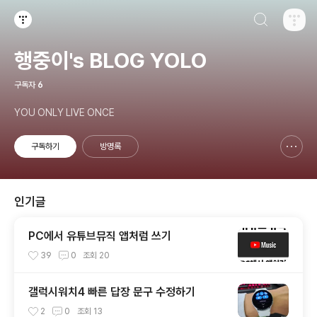
검색하기
티스토리
행중이's BLOG YOLO
구독자
6
YOU ONLY LIVE ONCE
구독하기
방명록
신고하기 레이어
열기
인기글
PC에서 유튜브뮤직 앱처럼 쓰기
39
0
조회
20
갤럭시워치4 빠른 답장 문구 수정하기
2
0
조회
13