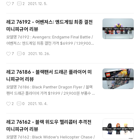
작성시간
7
2
2021. 12. 5.
오늘 리뷰할 제품은 레고 76239 - 배트모빌 텀블러 : 허
수아비 결전입니다. 영화 에서 첫 등장했던 배트모빌인 텀
블러가 미니피규어 사이즈로 출시되었습니다. 부품수는 4
레고 76192 - 어벤져스: 엔드게임 최종 결전
22개 미니피규어는 2개가 들어있고 국내 발매가 54,900
미니피규어 리뷰
원으로 책정되었습니다. 2021년 10월 신제품이지만 인기
글 내용
가 많아 지금 공식 홈페이지에서 주문을 하면 백오더로 내
모델명 76192 : Avengers: Endgame Final Battle /
년 1월에나 받아 볼 수 있는 제품입니다. 음침한 고담시를
어벤져스: 엔드게임 최종 결전 가격 $69.99 / 139,900원
표현한 느낌의 박스아트 입니다. 구성품. 설명서와 스티커
부품수 527개 피규어 8개 발매일 2021년 오늘 소개할 제
작성시간
7
0
2021. 10. 26.
한 장 그리고 레고 부품 네봉지가 들어 있습니다. ..
품은 레고 76192 - 어벤져스: 엔드게임 최종 결전입니다.
인피니티 사가 시리즈로 영화
레고 76186 - 블랙팬서 드래곤 플라이어 미
니피규어 리뷰
글 내용
모델명 76186 : Black Panther Dragon Flyer / 블랙
팬서 드래곤 플라이어 가격 $19.99 / 29,900원 부품수 2
02개 피규어 3개 발매일 2020년 오늘 소개할 제품은 레
작성시간
2
0
2021. 10. 4.
고 76186 - 블랙팬서 드래곤 플라이어입니다. 인피니티
사가 제품으로 영화 의 최후의 결전에서 포털을 타고 등장
하는 모습을 제품화했습니다. 블랙팬서, 슈리, 치타우리 총
레고 76162 - 블랙 위도우 헬리콥터 추격전
3개의 미니피규어가 들어 있고 국내 발매가 29,900원, 부
미니피규어 리뷰
품 수 202개입니다. 극 중의 기체 모습을 잘 표현한 제품
글 내용
인데 조립은 하지 않고 미니피규어만 리뷰해 보도록 하겠
모델명 76162 : Black Widow's Helicopter Chase /