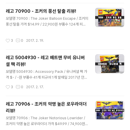
레고 배트맨 무비 스토리 팩 입니다.영화 '레고 배트맨 무
비'의 이야기를 디멘션즈를 통해 게임으로 즐길 수 있는 제
레고 70900 - 조커의 풍선 탈출 리뷰!
품이죠!로빈과 배트걸 미니피규어와 배트윙과 배트컴퓨터
글 내용
모델명 70900 : The Joker Balloon Escape / 조커의
가 들어있습니다. DLC 개념의 제품이라 가격은 $44.99
풍선 탈출 가격 $14.99 / 22,900원 부품수 124개 피규
꽤 비싼 편입니다.하지만 프리오더 기간에 미국 토x저러x
어 2개 발매일 2017년 안녕하세요! 행중이 입니다.오늘
행사를 통해 신비한 동물사전 팩과 구매하여 반값에 구할
소개해드릴 제품은 영화 '레고 배트맨 무비'의 라이센스 제
수 있었습니다^^영화는 개인 적으로 별로였는데 게임은 재
작성시간
3
0
2017. 2. 19.
품인 70900 : 조커의 풍선 탈출 입니다.영화 초반에 배트
미가 있을지 참 궁금하네요! 뒷면에는 스토리 팩의 간..
맨과 조커의 대결을 표현한 제품이죠. 배트맨과 조커 미니
피규어가 들어있고 부품 수는 124개인 소박스 입니다.국
레고 5004930 - 레고 배트맨 무비 유니버
내 발매가는 22,900원으로 책정이 되었고 미국 발매가는
셜 팩 리뷰!
14.99달러 입니다. 뒷면에는 해당 제품의 기믹이 들어있습
글 내용
니다.배트맨은 폭탄을 해체하려하고 조커는 도망을 가는군
모델명 5004930 : Accessory Pack / 유니버셜 팩 가
요. 레고 70900 제품에는 폴리백이 보너스로 들어있습니
격 $- / -원 부품수 41개 피규어 1개 발매일 2017년 안녕
다.씰 번호는 47C6입니다. 앵무새를 기대했는데 헬..
하세요. 행중이 입니다.오늘 소개해드릴 제품은 영화 '레고
작성시간
3
0
2017. 2. 17.
배트맨 무비'의 프로모션 폴리백인 5004930 : 유니버셜
팩 입니다.얼마전 둘마트에서 레고 배트맨 무비 제품을 3
만원 이상 구매 시 증정했던 제품이라 그 때 구하게 되었습
레고 70906 - 조커의 악명 높은 로우라이더
니다.그 전에는 레고 샵에서 7만원 이상 구매 시 증정했었
리뷰!
고, 최근에는 영화 관람 시 증정하기도 했습니다.국내에서
글 내용
구하기 어려울 줄 알았는데 다행히 많은 양이 풀려서 쉽게
모델명 70906 : The Joker Notorious Lowrider /
구할 수 있는 제품 입니다. 뒷면정식 발매를 알리는 스티커
조커의 악명 높은 로우라이더 가격 $49.99 / 74,900원
가 붙여 있습니다. 개봉!레고 1봉지와 스티커, 설명서와 포
부품수 433개 피규어 3개 발매일 2017년 안녕하세요! 행