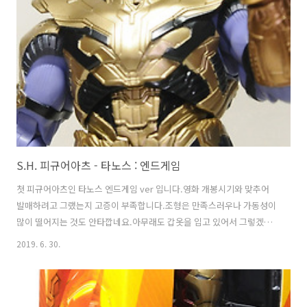
지을 생각에 흐-뭇 핑거 스냅손은 오른속에 있습니다.아쉬운 점. 뒤늦게
인피니티워 타노스를 구한 이유는 바로....!! 머리 호환을 하기 위해서였
습니다.엔드 게임에서의 타노스의 위엄이란...!! 바로 이..
S.H. 피규어아츠 - 타노스 : 엔드게임
첫 피규어아츠인 타노스 엔드게임 ver 입니다.영화 개봉시기와 맞추어
발매하려고 그랬는지 고증이 부족합니다.조형은 만족스러우나 가동성이
많이 떨어지는 것도 안타깝네요.아무래도 갑옷을 입고 있어서 그렇겠지
요.
2019. 6. 30.