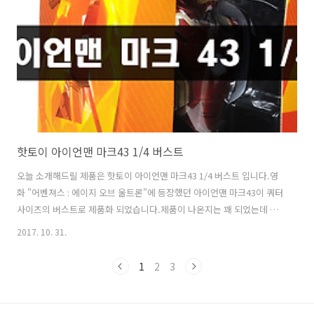
핫토이 아이언맨 마크43 1/4 버스트
오늘 소개해드릴 제품은 핫토이 아이언맨 마크43 1/4 버스트 입니다.영
화 "어벤져스 : 에이지 오브 울트론"에 등장했던 아이언맨 마크43이 쿼터
사이즈의 버스트로 제품화 되었습니다.제품이 나온지는 꽤 되었는데 이
번 기회에 구매하게 되었습니다.핫토이 제품은 코스베이비 이후로 두번
2017. 10. 31.
째이군요. 박스아트 거두절미하고 개봉해보았습니다.생각보다 너무나
가벼워서 놀랐네요. 묵직함이라곤 1도 없습니다.정면 사진빨이 참 안받
1
2
3
네요. 버스트 받침에는 어벤져스 영화 로고와 마크 43이 적혀있습니다.
핫토이 답게 디테일이 아주 좋습니다.개인적으로 웨더링이 조금 과해보
이네요. [클릭하면 커집니다] 받침은 깔끔합니다. AAA 사이즈 건전지 3