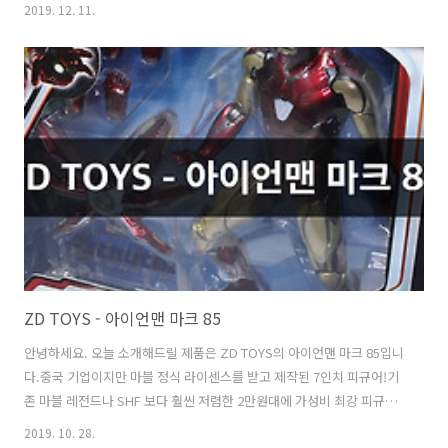
얼마인지 모르겠네요. 국내 샵들에선 엔드게임 버전 타노스는 위와 같이
2019. 12. 11.
3개만 판매하는 것 같더라구요.제가 구매한건 가운데 메탈릭 버전의 원
본(?)으로 추정됩니다. 박스 옆면엔 타노스 그림이 새겨져 있습니다. 엔
드게임 버전의 타노스 입니다.갑옷은 고증에 맞는거 같은데, 칼은 왜 면
도칼인지..퀄리티는 뭐 적당하네요. 건틀렛에 박혀있는 인피니티 스톤들
이 각이 져 있어서 이쁩니다. 면도 칼로 면도하자 등짝 받침대에는 어벤
져스 로고가 새겨져있습니다. 버블헤드 제품이라 머리가 흔들 흔들 거립
니다. 레고 미니피..
ZD TOYS - 아이언맨 마크 85
안녕하세요. 오늘 소개해드릴 제품은 ZD TOYS의 아이언맨 마크 85입니
다.중국 기업이지만 마블 정식 라이센스를 받고 제작된 7인치 피규어!기
존 마블 레전드나 SHF 보다 훨씬 저렴한 2만원대에 가성비 최강 피규어
입니다.알x익스프레스에서 구매해서 약 2주 만에 받았네요. 마블레전드
2019. 10. 28.