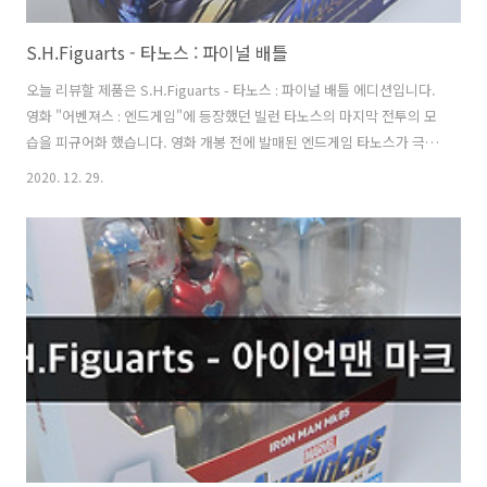
S.H.Figuarts - 타노스 : 파이널 배틀
오늘 리뷰할 제품은 S.H.Figuarts - 타노스 : 파이널 배틀 에디션입니다.
영화 "어벤져스 : 엔드게임"에 등장했던 빌런 타노스의 마지막 전투의 모
습을 피규어화 했습니다. 영화 개봉 전에 발매된 엔드게임 타노스가 극
중 모습과 많이 달라서 욕을 먹었는데 뒤늦게 리뉴얼 하여 발매되었네요.
2020. 12. 29.
써드파티 제조사 들이 타노스 대검과 왼팔을 제작한거 생각하면 참 늦은
발매가 아닌가 생각했습니다. 혼웹 한정으로 발매되어서 혼웹 박스에 담
겨저 배송! 영화 개봉 후 약 1년 뒤에 발매된 녀석이라 품절도 안나더라구
요. 기존 밋밋했던 박스아트 대신 보라색과 일러스트가 그려져 있습니다.
구성품은 위와 같습니다. 그런데 완전판이라 하긴 뭐한 헤드 구성입니다.
헬멧용 헤드는 무표정 한개만 들어있어서 화난 얼굴이나 미소 짓..