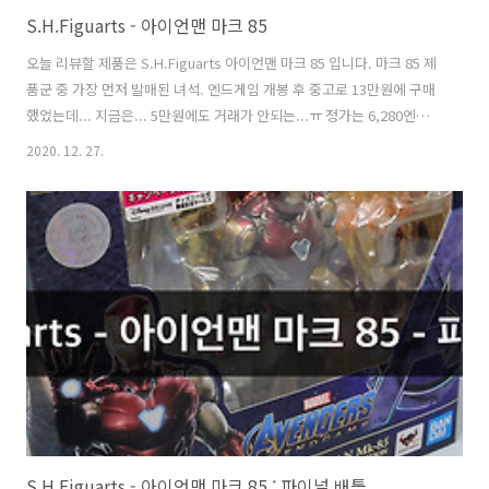
S.H.Figuarts - 아이언맨 마크 85
오늘 리뷰할 제품은 S.H.Figuarts 아이언맨 마크 85 입니다. 마크 85 제
품군 중 가장 먼저 발매된 녀석. 엔드게임 개봉 후 중고로 13만원에 구매
했었는데... 지금은... 5만원에도 거래가 안되는...ㅠ 정가는 6,280엔으
로 알고 있습니다. 가장 먼저 발매된 제품인지 몰라도 구성이 아주 그냥
2020. 12. 27.
양아치 입니다. 스포일러를 피하기 위해서 이렇게 발매되었다고 해도 너
무한 구성... 프로포션은 나쁘지 않은데, 허리만 좀 두꺼웠으면 어땠을까
하는 생각이 듭니다. 이 조형으로 앞으로 두번이나 우려먹는 조형이라 아
쉽네요. 메탈릭 도색이 고급스러운데, 색감이 전체적으로 극 중 보다 밝
은 느낌입니다. 이 부분들은 추후에 나왔던 파이널 배틀이나, 아이엠아이
언맨 에디션에선 개선되어 나옵니다. 색감이 쨍해서 사진..
S.H.Figuarts - 아이언맨 마크 85 : 파이널 배틀