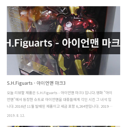
와 SHF도 없는 불가사리 파츠가 들어있습니다.그야말로 가성비 최강!!
라이센스 제품답게 마블 홀로그램이 붙어있습니다. 뒷면에는 어벤져스
일러스트가 그려져 있습니다. 구성품교체용 손 2쌍, 불가사리 파츠, 거치
대, 아이언맨으로 구성. 거치대 바닥에는 어벤져스 : 엔드게임 로고가 박
혀있습니다. 발바닥에도 마블 로고가 새겨져있습니다. 정녕 이게 2만원
짜리 퀄리티 입니까?!거짓말 조금 보태서 핫토이 저리갈정도의 퀄리티입
니다.광빨도 ..
S.H.Figuarts - 아이언맨 마크3
오늘 리뷰할 제품은 S.H.Figuarts - 아이언맨 마크3 입니다.영화 "아이
언맨"에서 등장한 슈트로 아이언맨을 대중들에게 각인 시킨 그 녀석 입
니다.2016년 11월 발매된 제품이고 세금 포함 6,264엔입니다. 2019년
4월 재발매 되었으나 뒤늦게 구매. 구성품 반다이 제품 특성상 육중함은
2019. 8. 12.
없고, 호리호리한 모습의 아이언맨 입니다.안에 사람이 있는게 맞는지 의
심이 가는 프로포션;영화 상의 모습도 과장된 모습이긴 하지만 이건 더