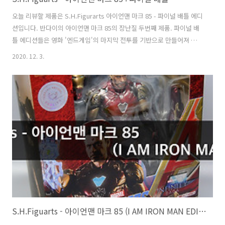
오늘 리뷰할 제품은 S.H.Figurarts 아이언맨 마크 85 - 파이널 배틀 에디
션입니다. 반다이의 아이언맨 마크 85의 장난질 두번째 제품. 파이널 배
틀 에디션들은 영화 '엔드게임'의 마지막 전투를 기반으로 만들어져 있어
서 웨더링이 들어가 있는게 특징. 박스아트도 기존 단조로웠던 마크 85
2020. 12. 3.
와 달리 나름 신경써서 꾸민 모습입니다. 진작에 그러지 그랬니? 파이널
배틀 에디션을 모으면 좌측에 그림이 합쳐진다네요. 구성품은 아주 풍부
합니다. 즉, 할 수 있으면서도 안했던 것; 사실 영화 개봉 전이라 누락 되
어있었다고 봐도 무방한데, 콜렉터 입장에선 아쉽네요. 에너지 쉴드 / 블
레이드 / 불가사리 / 언마스크 헤드 / 각종 손 / 이펙트 파츠 등으로 구성
되어 있습니다. 파이널배틀 에디션 답게 곳곳에 웨더링이..
S.H.Figuarts - 아이언맨 마크 85 (I AM IRON MAN EDITION)