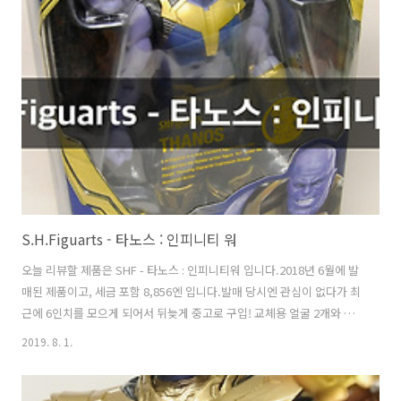
과장된 모습을 보여줍니다.색감도 극 중 모습보다 조금 더 진해 보이네
요. 가동률은 좋습니다. 전매 특허 땅치기 다리에 꽂는 부스터는 정말 잘
떨어집니다. 그래도 멋지다!
S.H.Figuarts - 타노스 : 인피니티 워
오늘 리뷰할 제품은 SHF - 타노스 : 인피니티워 입니다.2018년 6월에 발
매된 제품이고, 세금 포함 8,856엔 입니다.발매 당시엔 관심이 없다가 최
근에 6인치를 모으게 되어서 뒤늦게 중고로 구입! 교체용 얼굴 2개와 왼
손 두개, 오른손 세개가 들어 있습니다. 매드타이탄 타노스!제품 사진이
2019. 8. 1.
나 다른 분들의 리뷰에선 되게 호리호리하게 느껴졌었는데,실제 제품을
접해보니 그런 느낌은 전혀 들지 않더군요. 헤드 퀄리티 정말 대박입니
다.. 등짝.. 등짝을 보자.. 나 화났다! 달 날리기 과업을 달성하고 농사를