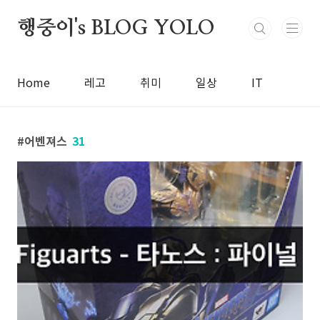
본문 바로가기
행중이's BLOG YOLO
Home
레고
취미
일상
IT
어벤져스
31