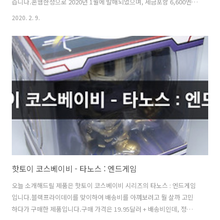
습니다.혼웹한정으로 2020년 1월에 발매되었으며, 세금포함 6,600엔
입니다.저는 작년 8월에 예약해서 받아 볼 수 있었네요. 처음 받아보는
2020. 2. 9.
혼웹한정 카톤 박스 박스 자체는 아이언맨이나 캡틴 아메리카보다 작고
아담합니다. 구성품토르. 교체용 손 4쌍과 묠니르 그리고 스톰브레이커
가 들어있습니다. 타노스에게 패배한 충격으로 망가져버린 토르의 모습
을 잘 표현했죠?맥주를 얼마나 먹었는지.. 거대한 술배를 보았을 때 충격
이란..!국내에선 뚱르, 뚱토르와 같은 애칭이 있죠. 뒷머리는 이런식으로
분리되어 있습니다. 얼굴 조형은 정말 잘 나왔습니다.디지털 프린팅 특..
핫토이 코스베이비 - 타노스 : 엔드게임
오늘 소개해드릴 제품은 핫토이 코스베이비 시리즈의 타노스 : 엔드게임
입니다.블랙프라이데이를 맞이하여 배송비를 아껴보려고 뭘 살까 고민
하다가 구매한 제품입니다.구매 가격은 19.95달러 + 배송비인데, 정가는