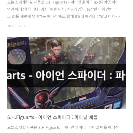
오늘 소개해드릴 제품은 S.H.Figuarts - 아이언맨 마크 85 (아이엠 아이
언맨 에디션) 입니다. 영화 '어벤져스 : 엔드게임'의 등장한 아이언맨 마
크 85를 세번째 우려먹는 에디션이죠. 올해 8월에 예약을 받았고 이제 막
도착한 따끈따끈한 신제품 입니다. 혼웹 한정이라 누런 박스에 감싸져서
2020. 12. 2.
왔습니다. 박스 아트 이전 제품들과 다른 점은 박스에 인피티니 사가라는
로고가 추가 되었네요. 내년에 나올 타노스에도 동일하게 들어가지 않을
까 추측해봅니다. 클로 블래스터 x 2 / 아이언맨 헤드 / 언마스크 헤드 /
주먹쥔 왼손 / 핑거 스냅손 / 번개파츠 손 / 디오라마 베이스 손... 손 루즈
가 거의 없네요. 퀄리티는 나쁘지 않은 것 같습니다. 얼굴에 상처 표현이
되어 있습니다. 상체와 어깨 쪽에 데미지..
S.H.Figuarts - 아이언 스파이더 : 파이널 배틀
오늘 소개할 제품은 S.H.Figuarts - 아이언 파이더 : 파이널 배틀 에디션