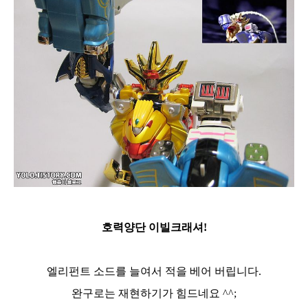
호력양단 이빌크래셔!
엘리펀트 소드를 늘여서 적을 베어 버립니다.
완구로는 재현하기가 힘드네요 ^^;