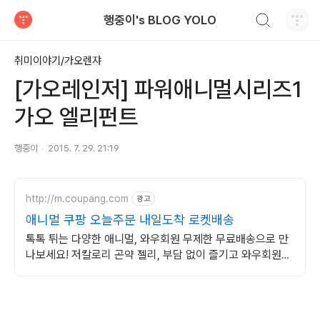
검색하기
행중이's BLOG YOLO
티스토리
취미이야기/가오렌쟈
[가오레인저] 파워애니멀시리즈1
가오 엘리펀트
행중이
2015. 7. 29. 21:19
http://m.coupang.com
광고
애니멀 쿠팡 오늘주문 내일도착 로켓배송
톡톡 튀는 다양한 애니멀, 와우회원 무제한 무료배송으로 만
나보세요! 저칼로리 곤약 젤리, 부담 없이 즐기고 와우회원
5% 캐시적립 혜택을 누리세요.