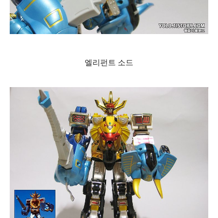
엘리펀트 소드