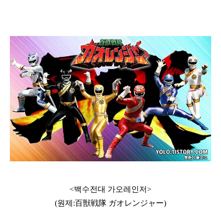
<백수전대 가오레인저>
(원제:
百獣戦隊 ガオレンジャー)