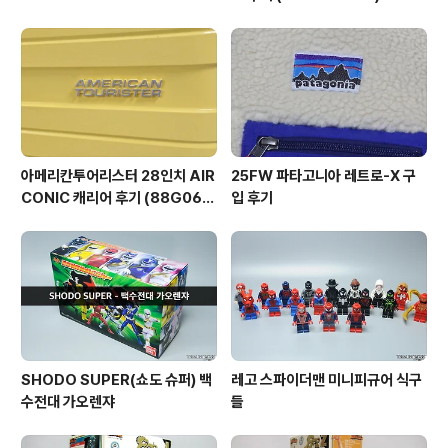
아메리칸투어리스터 28인치 AIR
25FW 파타고니아 레트로-X 구
CONIC 캐리어 후기 (88G060
입 후기
03)
SHODO SUPER(쇼도 슈퍼) 백
레고 스파이더맨 미니피규어 식구
수전대 가오렌쟈
들