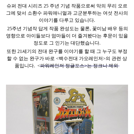
슈퍼 전대 시리즈 25 주년 기념 작품으로써
악의 무리 오르
그에 맞서 소환수 파워애니멀과 고군분투하는 여섯 전사의
이야기를 다루고 있습니다.
25주년 기념작 답게 작품 완성도는 물론, 꽃미남 배우 등의
영향으로
아이들보다 엄마들이 더 즐겨봤다는 후문이 있을
정도로 그 인기는 대단했습니다.
또한 21세기의 전대 완구
를
이야기를 할 때 그 누구도 부정
할 수 없는 완구가 바로
<
백수
전대 가오레인저
>
의 관련 상
품입니다.
<
파워레인저 정글포스>는 정크니 제외