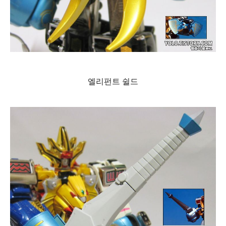
엘리펀트 쉴드