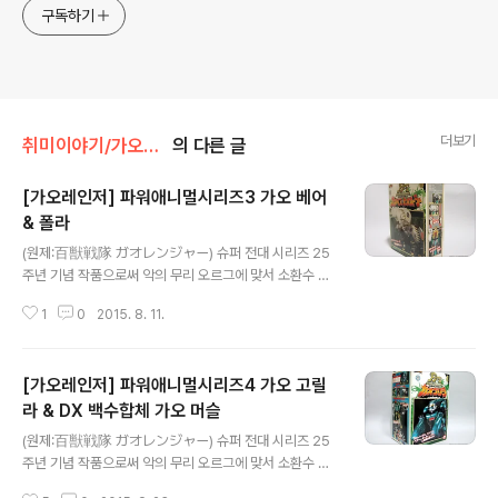
구독하기
더보기
취미이야기/가오렌쟈
의 다른 글
[가오레인저] 파워애니멀시리즈3 가오 베어
& 폴라
글 내용
(원제:百獣戦隊 ガオレンジャー) 슈퍼 전대 시리즈 25
주년 기념 작품으로써 악의 무리 오르그에 맞서 소환수 파
워애니멀과 고군분투하는 여섯 전사의 이야기를 다루고 있
1
0
2015. 8. 11.
습니다. 25주년 기념작 답게 작품 완성도는 물론, 꽃미남
배우 등의 영향으로 아이들보다 엄마들이 더 즐겨봤다는
후문이 있을 정도로 그 인기는 대단했습니다.또한 21세기
[가오레인저] 파워애니멀시리즈4 가오 고릴
의 전대 완구를 이야기를 할 때 그 누구도 부정할 수 없는
완구가 바로 의 관련 상품입니다. 는 정크니 제외 파워애니
라 & DX 백수합체 가오 머슬
글 내용
멀시리즈3 가오 베어 & 폴라2마리가 들어있는 세트이며
(원제:百獣戦隊 ガオレンジャー) 슈퍼 전대 시리즈 25
단순 색놀이에 불과하지만 꽤나 알찬 구성입니다.옆면에는
주년 기념 작품으로써 악의 무리 오르그에 맞서 소환수 파
'가오킹 더블 너클 탄생!!' 이란 문구가 눈에 들어옵니다. 뒷
워애니멀과 고군분투하는 여섯 전사의 이야기를 다루고 있
면에는 기믹 소개와 파워애니멀들이 소개되어 있습니다.