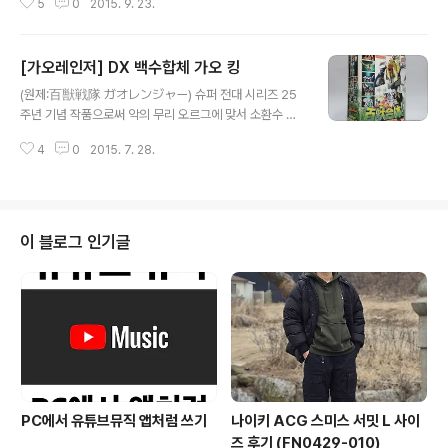
5
0
2015. 9. 23.
습니다. 25주년 기념작 답게 작품 완성도는 물론, 꽃미남
특이하게도 가오 고릴라는 박스 제작 ..
배우 등의 영향으로 아이들보다 엄마들이 더 즐겨봤다는
후문이 있을 정도로 그 인기는 대단했습니다.또한 21세기
[가오레인저] DX 백수합체 가오 킹
의 전대 완구를 이야기를 할 때 그 누구도 부정할 수 없는
글 내용
완구가 바로 의 관련 상품입니다. 는 정크니 제외 파워애니
(원제:百獣戦隊 ガオレンジャー) 슈퍼 전대 시리즈 25
멀시리즈4 가오 고릴라 묵직한 합금과 맥기, 펄도장이 일
주년 기념 작품으로써 악의 무리 오르그에 맞서 소환수 파
품인 가오 고릴라입니다.전면에는 가오 이글, 바이슨, 폴라
워애니멀과 고군분투하는 여섯 전사의 이야기를 다루고 있
와 백수합체 하라!! 라는 문구가 눈에 띄는군요.옆모습엔 가
4
0
2015. 7. 28.
습니다. 25주년 기념작 답게 작품 완성도는 물론, 꽃미남
오 머슬의 모습이 보입니다. 뒷면에는 기믹과 파워애니멀
배우 등의 영향으로 아이들보다 엄마들이 더 즐겨봤다는
시리즈 홍보가 이어져 있습니다. 가오..
후문이 있을 정도로 그 인기는 대단했습니다.또한 21세기
의 전대 완구를 이야기를 할 때 그 누구도 부정할 수 없는
완구가 바로 의 관련 상품입니다. 는 정크니 제외 특이하게
이 블로그 인기글
도 가오레인저는 국내에서 미국판과 일본판을 방영한 케이
스입니다.왜색에 대한 거부감이 많았던 2002년 무렵, SB
S에서 란 이름으로 미국판이 방영되었고,완구는 영실업이
제작 및 수입. 그 후 2010년 일본에서 방영된 사무라이 전
대 신켄쟈가 왜색이 너무 심하자 수..
PC에서 유튜브뮤직 앱처럼 쓰기
나이키 ACG 스미스 서밋 L 사이
즈 후기 (FN0429-010)