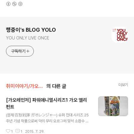
(새창열림)
로그 정보
행중이's BLOG YOLO
YOU ONLY LIVE ONCE
구독하기
더보기
취미이야기/가오렌쟈
의 다른 글
[가오레인저] 파워애니멀시리즈1 가오 엘리
펀트
글 내용
(원제:百獣戦隊 ガオレンジャー) 슈퍼 전대 시리즈 25
주년 기념 작품으로써 악의 무리 오르그에 맞서 소환수 파
워애니멀과 고군분투하는 여섯 전사의 이야기를 다루고 있
1
1
2015. 7. 29.
습니다. 25주년 기념작 답게 작품 완성도는 물론, 꽃미남