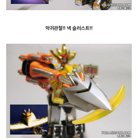
악귀관철!! 넥 슬러스트!!