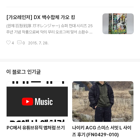
배우 등의 영향으로 아이들보다 엄마들이 더 즐겨봤다는
후문이 있을 정도로 그 인기는 대단했습니다.또한 21세기
[가오레인저] DX 백수합체 가오 킹
의 전대 완구를 이야기를 할 때 그 누구도 부정할 수 없는
글 내용
완구가 바로 의 관련 상품입니다. 는 정크니 제외 파워 애니
(원제:百獣戦隊 ガオレンジャー) 슈퍼 전대 시리즈 25
멀 시리즈1 가오 엘리펀트 측면에는 구성품과 가오킹과 합
주년 기념 작품으로써 악의 무리 오르그에 맞서 소환수 파
체한 모습이, 뒷면에는 기믹이 설명되어 있습니다. 합체전
워애니멀과 고군분투하는 여섯 전사의 이야기를 다루고 있
일반 상태에서는 코가 자유롭게 움직일 수 있고. 양쪽 귀를
4
0
2015. 7. 28.
습니다. 25주년 기념작 답게 작품 완성도는 물론, 꽃미남
앞뒤로 움직일 수 있습니다. 가오 엘리펀트 전장 : 39.0m
배우 등의 영향으로 아이들보다 엄마들이 더 즐겨봤다는
전고 : 25.0m 중량 :..
후문이 있을 정도로 그 인기는 대단했습니다.또한 21세기
의 전대 완구를 이야기를 할 때 그 누구도 부정할 수 없는
완구가 바로 의 관련 상품입니다. 는 정크니 제외 특이하게
이 블로그 인기글
도 가오레인저는 국내에서 미국판과 일본판을 방영한 케이
스입니다.왜색에 대한 거부감이 많았던 2002년 무렵, SB
S에서 란 이름으로 미국판이 방영되었고,완구는 영실업이
제작 및 수입. 그 후 2010년 일본에서 방영된 사무라이 전
대 신켄쟈가 왜색이 너무 심하자 수..
PC에서 유튜브뮤직 앱처럼 쓰기
나이키 ACG 스미스 서밋 L 사이
즈 후기 (FN0429-010)