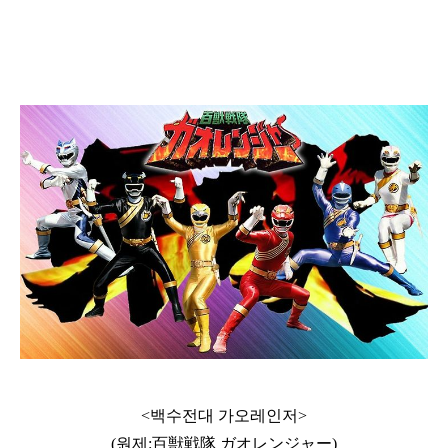
<백수전대 가오레인저>
(원제:
百獣戦隊 ガオレンジャー)