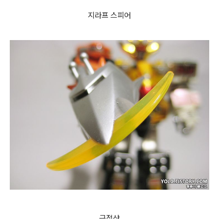
지라프 스피어
근접샷