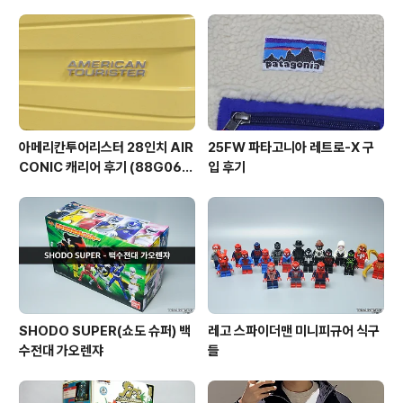
아메리칸투어리스터 28인치 AIR
25FW 파타고니아 레트로-X 구
CONIC 캐리어 후기 (88G060
입 후기
03)
SHODO SUPER(쇼도 슈퍼) 백
레고 스파이더맨 미니피규어 식구
수전대 가오렌쟈
들