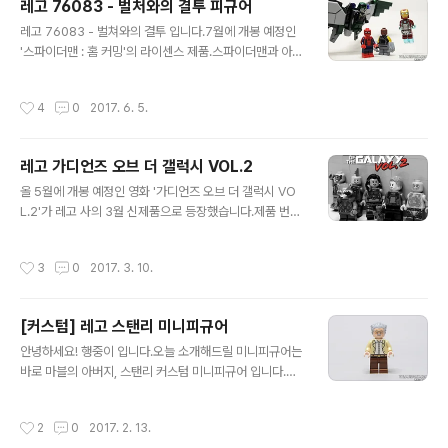
레고 76083 - 벌처와의 결투 피규어
페이스를 모티브로 디자인 듯해 보입니다. 70914 뮤턴트
글 내용
리더프랭크 밀러의 '다크 나이트 : 리턴즈'에 나오는 뮤턴트
레고 76083 - 벌쳐와의 결투 입니다.7월에 개봉 예정인
리더가 미니피규어로 나왔네요.노년의 배트맨을 괴롭혔던
'스파이더맨 : 홈 커밍'의 라이센스 제품.스파이더맨과 아이
녀석. 70913 스케어크로우피자 배달 제품에도 들어있는
언맨 마크47, 쇼커와 벌쳐 미니피규어가 들어 있습니다. 악
데 멀쩡한 모습으로 다시 발매 되었습니다.덕분에 피자 배
당 쇼커 미니피규어 악당 벌처 미니피규어배트맨과 버드맨
작성시간
4
0
2017. 6. 5.
달부는 패쓰. 아래는 덩달아 포스팅..
을 연기했던 마이클 키튼이 벌처 역을 맡았습니다. 마크46
색놀이인 아이언맨 마크47 주인공인 스파이더맨 미니피규
어가슴 문양 말고도 여러가지가 바뀌어서 신기했습니다. FI
레고 가디언즈 오브 더 갤럭시 VOL.2
N.
글 내용
올 5월에 개봉 예정인 영화 '가디언즈 오브 더 갤럭시 VO
L.2'가 레고 사의 3월 신제품으로 등장했습니다.제품 번호
는 76079, 76080, 76081으로 총 3가지의 제품이 나왔
는데요. 이번에 모두 구매하게 되었습니다!3월 10일 기준
작성시간
3
0
2017. 3. 10.
으로 토이저러스에서 해당 제품들을 20%할인 하고 있으
니 구매 예정이신 분들은 참고하세요! 가디언즈 오브 더 갤
럭시 VOL.2 포스터 원본 포스터 로켓과 그루트 예고편에
[커스텀] 레고 스탠리 미니피규어
서 등장했던 로켓과 그루트 욘두해요~ 욘두해요~휘파람을
글 내용
부는 멋진 캐릭터 욘두도 레고로 나왔습니다! "I am GRO
안녕하세요! 행중이 입니다.오늘 소개해드릴 미니피규어는
OT"귀요미 베이브 그루트 입니다.좌측은 7680 제품에
바로 마블의 아버지, 스탠리 커스텀 미니피규어 입니다.게
우측은 76081 제품에 들어있습니다.표정도 다르고 옷의
임 '레고 마블 슈퍼히어로즈'에 등장했던 스탠리의 모습이
착용 여부가 다릅니다. 신제품에 들어있는 주요 캐릭터들
그대로 미니피규어에 프린팅 되었습니다.프린팅은 패드 프
작성시간
2
0
2017. 2. 13.
모아 보았습니다!..
린팅 방식으로 레고와 동일합니다. 게임에서 등장하는 스