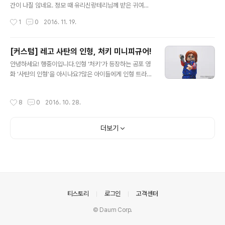
간이 나질 않네요. 정모 때 유리신랑테리님께 받은 귀여운
기차도 만들어야하는데 말이죠! 조만간 개봉한 로그원에서
작성시간
1
0
2016. 11. 19.
도 베이더 옹이 나온다고 하니 기대가 됩니다. 주말 잘 보내
세요^^
[커스텀] 레고 사탄의 인형, 처키 미니피규어!
글 내용
안녕하세요! 행중이입니다.인형 '처키'가 등장하는 공포 영
화 '사탄의 인형'을 아시나요?많은 아이들에게 인형 트라우
마를 남겨준 그 영화!1편이 등장 후 7편 까지 제작이 되었
는데 옛 명성을 이어가진 못한것으로 보입니다. 오늘 소개
작성시간
8
0
2016. 10. 28.
해드릴 제품은 사탄의 인형, 처키 입니다!레고 처키 미니피
규어! 곧 다가올 할로윈을 빛내줄 처키입니다.동봉된 종이
를 잘라 인형 박스를 만들 수 있습니다. 'I CAN TALK' 인
더보기
형 박스에 가만히 있는 처키! 드디어 박스에서 나오는 처키
미니피규어! 똑단발에 초롱초롱한 눈, 그리고 귀여운 앞니
두개가 특징!파란 멜빵과 알록달록 오색옷을 입고 있습니
다. 정측면 후측면 다리 안쪽 부분까지 인쇄되어 있습니다.
"안녕! 나는 사랑스런 인형, 처키라고 해!" "나는 인형 친구
들과 친하게 ..
의안내
티스토리
로그인
고객센터
© Daum Corp.