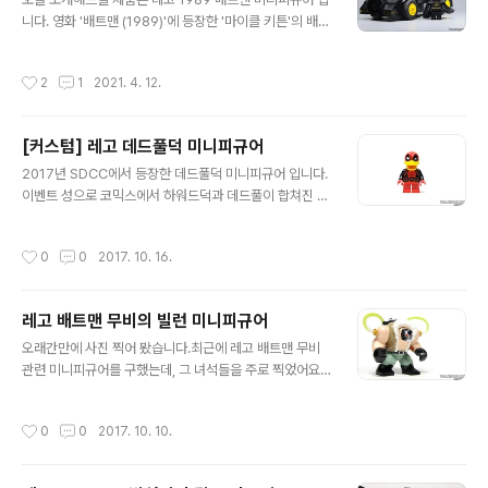
더 추가된 녀석이죠. 악세사리 팩으로 발매된 녀석이었는
니다. 영화 '배트맨 (1989)'에 등장한 '마이클 키튼'의 배트
데 역시나 뒤늦게 구매하게 되었네요. 일반 적인 배트맨 색
맨을 형상화한 미니피규어 입니다. 76139 배트모빌, 761
감이 아니라 이쁜 녀석! 스나이더 버스의 배트맨 미니피규
61 배트윙 제품에 들어 있습니다. 브릭링크 제품 번호는 s
작성시간
2
1
2021. 4. 12.
어들 저스티스 리그! 슈퍼..
h607 '크리스찬 베일'의 배트맨이나 '벤 에플렉', '로버트
패티슨'까지 21세기의 배트맨은 최근까지도 미디어에 많
이 노출되지만, 1989 배트맨은 생소하신 분들도 계실텐데
[커스텀] 레고 데드풀덕 미니피규어
요. 고무 느낌에다 목이 일체형인 슈트입니다. 고무느낌의
글 내용
연질 부품을 이용해서 슈트 느낌을 잘 살렸고, 망토까지 일
2017년 SDCC에서 등장한 데드풀덕 미니피규어 입니다.
체형인 특이한 배트맨 미니피규어 입니다. 멋지면서도 뭔
이벤트 성으로 코믹스에서 하워드덕과 데드풀이 합쳐진 데
가 불편해요. 망토가 땅에 닿아서 밑판이 없으면 약간 뜨는
드풀덕을 레고 미니피규어화 한 제품이죠.역시나 코믹콘
느낌입니다. 배트맨 카울에 감춰진 프린팅. 매번 사용되는
한정판 답게 가격이 상당히 비쌉니다. 오늘 소개해드릴 커
작성시간
0
0
2017. 10. 16.
배트맨 얼..
스텀 미니피규어는 이 한정판 미니피규어의 커스텀인 데드
풀덕 미니피규어 입니다.레고사와 마찬가지로 토르소는 패
드프린팅 되어 있습니다.다만 판매자가 데드풀덕의 얼굴을
레고 배트맨 무비의 빌런 미니피규어
커스텀하기 귀찮았는지 중국제 미피에 들어가는 머리를 사
글 내용
용했습니다.퀄리티는 좋지만 아쉬움이 남는 커스텀 피규어
오래간만에 사진 찍어 봤습니다.최근에 레고 배트맨 무비
네요. 난 데드풀덕이라고! 프린팅 된 몸통은 정품에 비해 손
관련 미니피규어를 구했는데, 그 녀석들을 주로 찍었어요.
색이 없는 퀄리티를 보여줍니다. 악동 데드풀과 함께! FIN.
제품이 하도 많이 나와서 콜렉팅할 욕구가 많이 줄어들었
습니다. 70914 베인드디어 나온 대형 미니피규어 형태의
작성시간
0
0
2017. 10. 10.
베인입니다.등에는 약물 통이 조립되어 달리게 됩니다. 70
915 투페이스2011년 이후 발매되지 않았던 투페이스 피
규어입니다.영화 '배트맨 포에버' 나왔던 토미 리존스의 투