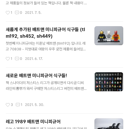
그런지라 당근이 소품으로 들어가 있습니다. 3번 와일 E.
고 제품들의 정보가 들어 있는 책입니다. 물론 책 내용이 궁
코요테 미니피규어 로드 러너를 잡기 위해 별 짓을 다하지
금해서 산건 아니고 동봉된 미니피규어 때문에 구매했습니
작성시간
1
0
2021. 7. 5.
만 번번히 실패하는 코요테..
다. 2018년 8월에 발매된 제품이지만 아직 까지도 구매가
가능하고 가격은 2만원 초반 입니다. 책을 산 목적인 레고
옐로우 랜턴 배트맨 미니피규어 책에 내용은 대략 위와 같
새롭게 추가된 배트맨 미니피규어 식구들 (tl
습니다. 캐릭터의 대한 설명들과 레고 제품들의 각종 기믹
m192, sh452, sh449)
들에 대해 소개하고 있습니다. 레고 옐로우 랜턴 배트맨 미
글 내용
니피규어. 공포를 힘의 원천으로 하는 시네스트로 군단의
첫번째 미니피규어는 미혼남 배트맨 (tlm192) 입니다. 레
파워 링을 착용한 배트맨! 어찌보면 범죄자에게 공포를 심
고 70838 - 지멋대로 여왕의 우주 궁전 제품에 들어있는
어주는 배트맨과 딱 맞는 파워링이네요. 배트맨은 '포에버
미니피규어. 영화 '레고 무비2'에 등장한 녀석인데, 극 중과
작성시간
1
0
2021. 6. 17.
이블' 이벤트에서 '크라임 신디케이트'의 '파워 링'과 싸우
다르게 망토는 들어있지 않네요. 카울에 박힌 별들과 반짝
려고 시네스트로 군단의 파워..
이는 슈트가 인상 적 입니다. 두번째 미니피규어는 스페이
스 슈트 배트맨 (sh452) 입니다. 레고 70923 - 배트 스
새로운 배트맨 미니피규어 식구들!
페이스 셔틀 제품에 들어있는 미니피규어. 영화 '레고 배트
글 내용
잭 스나이더의 저스티스 리그가 공개되면서 다시금 디씨
맨' 시리즈 제품인데, 극 중에서 해당 슈트를 본 기억이 없
라인에 뽐뿌가 와서 구매한 저스티스리그 버전의 배트맨
네요; 우주복을 벗기면 디테일한 프린팅이 보입니다. 개인
미니피규어(sh437) 입니다. 국내에선 구할 수가 없어서
적으로 우주복 부품을 씌운 것 보단 이게 더 괜찮은 것 같네
링크를 통해 구했는데 파는 셀러가 별로 없는 걸 보니 인기
요! 원래 는 그냥 흰 얼굴이 들어있습니다. 또 다른 스페이
작성시간
3
1
2021. 5. 30.
가 많은 것 같습니다. 이전에 발매되었던 돈 오브 저스티스
스 슈트인 스페이스 배트맨 (sh146)과 함께, 해당 미니..
버전의 배트맨 미니피규어(sh218)와 비교입니다. 나머지
부분은 다 똑같고, 다리 프린팅 유무의 차이 입니다. 결국
레고 1989 배트맨 미니피규어
할 수 있는데 안하는 레고... 다음은 악몽 배트맨 미니피규
글 내용
어(sh532) 입니다. 스나이더 컷에 재등장해서 분량이 좀
오늘 소개해드릴 제품은 레고 1989 배트맨 미니피규어 입