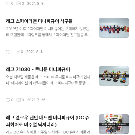
작성시간
0
0
2021. 8. 8.
야겠다!
스트리트 입니다. 동명의 미국 TV 프로그램 를 주제로한
제품이고 레고 아이디어즈를 통해 제품화 되었습니다. 요
즘에는 다이소나 여러 제품에서 세서미 스트리트 친구들을
레고 스파이더맨 미니피규어 식구들
만나볼 수 있죠. 저도 프로그램 자체는 본 기억이 없지만,
글 내용
2019년 이후 스파이더맨 미니피규어는 구매하지 않았는
이곳 저곳에서 많이 본 기억이 있습니다. 더 이상 레고를 놓
데 오랜만에 브릭링크를 통해서 스파이더맨 친구들을 추가
을 곳이 없어서 미니피규어만 구입! 레고 엘모 미니피규어
로 구매하였습니다. 한참동안 구매를 안해서 그런지 새로
(idea074) 빨간털과 주황코를 가진 엘모 입니다. 항상 이
운 친구들이 많았네요. 레고 스파이더맨 느와르 (sh614)
야기 할때 3인칭 화법으로 말한다고 하네요. 세서미 스트
작성시간
1
0
2021. 8. 1.
레고 스파이더맨 나이트 몽키 (sh578) 레고 피터 파커 (s
리트하면 생각나는 메인 캐릭터. 레고 쿠키 몬스터 ..
h582) 레고 스파이더 걸 (sh615) 레고 고스트 스파이더,
스파이더 그웬 (sh682) 레고 스파이더맨 스텔스 빅타임
레고 71030 - 루니툰 미니피규어
슈트 (sh691) 레고 스파이더맨 2099 (sh539) 레고 스
글 내용
파이더 햄 (sh638) 레고 스파이더맨 (sh546) 새로운 식
오늘 리뷰할 제품은 레고 71030 루니툰 미니피규어 입니
구들이 추가되어서 기존에 있던 스파이더맨 식구들을 모두
다. 애니메이션 의 캐릭터들이 레고 미니피규어로 등장! 비
꺼내보았습니다. 영화 버전의 스파이더맨 미니피규어들 입
디오나 따조 세대들이면 친숙한 캐릭터이죠. 올 해 개봉에
니다. 가운데는 커스텀 미니피규어. MCU 버전의 스파이더
맞추어 발매한 느낌이 드는 제품입니다. 해당 시리즈는 총
작성시간
0
0
2021. 7. 25.
맨 미..
12개의 캐릭터들이 들어 있습니다. 1번 롤라 버니 미니피
규어 벅스 버니의 여자친구. 영화 에서 처음 등장한 것으로
기억하는데, 레고에선 농구를 잘해서 그런지 농구 복을 입
레고 옐로우 랜턴 배트맨 미니피규어 (DC 슈
고 등장했네요. 2번 벅스 버니 미니피규어 루니툰의 메인
퍼히어로 비주얼 딕셔너리)
캐릭터라고 볼 수 있는 천방지축 토끼. 게슴츠레 눈을 뜨고
글 내용
당근을 아그작 아그작 씹던 모습이 기억나는 녀석입니다.
레고 DC 슈퍼히어로 비주얼 딕셔너리! DC 슈퍼히어로 레