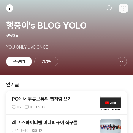
검색하기
티스토리
행중이's BLOG YOLO
구독자
6
YOU ONLY LIVE ONCE
구독하기
방명록
신고하기 레이어
열기
인기글
PC에서 유튜브뮤직 앱처럼 쓰기
39
0
조회
17
레고 스파이더맨 미니피규어 식구들
1
0
조회
12