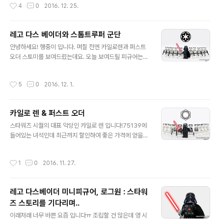
작성시간
4
0
2016. 12. 25.
니다.(자세한 스토리라인은 잘 모르겠네요.)..
컬 형식으로 진행되며 독특한 소재와 상상력, 생기넘치는
캐릭터들로 호평을 받은 작품. 오늘 소개해 드릴 미니피규
어는 크리스마스 악몽에 등장하는 캐릭터들의 커스텀 미니
레고 다스 베이더와 스톰트루퍼 군단
피규어 입니다.잭과 샐리가 그 주인공이죠! 영화는 보진 않
글 내용
안녕하세요! 행중이 입니다. 며칠 전엔 카일로렌과 퍼스트
았지만 캐릭터 자체가 워낙 유명하죠^^ 잭 스켈링턴레고
오더 스토미를 보여드렸는데요. 오늘 보여드릴 피규어는
잭 미니피규어 입니다. 할로윈 마을의 유명 인사.크리스마
제국군, 다스베이더와 스톰트루퍼 군단입니다! 2014년 부
스 마을에 우연히 갔다가 할로윈 마을과 대조대는 크리스
터 등장한 신형 스토미로 구비하였습니다!역시 떼샷이 진
마스 마을에서 크리스마스의 매력에 푹 빠져버린 주인공.
작성시간
5
0
2016. 12. 1.
리죠?^^ 스토미 비교 입니다. 좌측은 2014년 부터 등장한
호박의 왕, 공포의 제왕이라는 별명이 있습니다. "안녕? 난
스토미이고, 우측은 2007년 부터 2010년까지 발매된 스
잭이라고 해..
토미 입니다.세월이 변함에 따라 프린팅은 더 세세해졌지
카일로 렌 & 퍼스트 오더
만 옛날의 스토미가 더 귀여운 건 기분 탓일까요?^^ FIN.
글 내용
스타워즈 시퀄의 대표 악당인 카일로 렌 입니다!75139에
들어있는 녀석인데 최근까지 할인하여 좋은 가격에 얻을
수 있었습니다! 귀여운 스토미들과 한 컷! 제국의 이념을 계
승하여 탄생된 퍼스트 오더!앞으로 나올 영화에서 어떤 더
작성시간
1
0
2016. 11. 27.
악한 행동을 할지 기대 됩니다. FIN.
레고 다스베이더 미니피규어, 로그원 : 스타워
즈 스토리를 기다리며..
글 내용
이래저래 너무 바쁜 요즘 입니다ㅠ 조립할 건 많은데 영 시