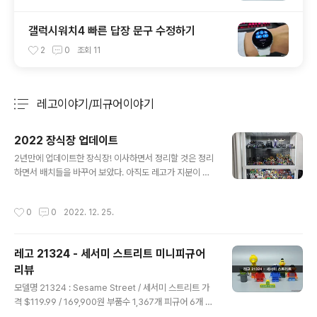
갤럭시워치4 빠른 답장 문구 수정하기
2
0
조회
11
레고이야기/피규어이야기
분류 전체보기
주요 글 목록
2022 장식장 업데이트
글 내용
2년만에 업데이트한 장식장! 이사하면서 정리할 것은 정리
하면서 배치들을 바꾸어 보았다. 아직도 레고가 지분이 많
긴하지만 다른 녀석도 추가되었다는 점. 1층은 주로 피규어
위주로 SHF 마블 시리즈와 SMP 전대물 등을 진열했다. 2
작성시간
0
0
2022. 12. 25.
층은 DC 코믹스 캐릭터 위주로 정리했다. 마펙스 다크나이
트 트릴로지 제품들이 전시 품목에 추가. 하단에는 레고 미
니피규어를 전시했다. 주인공들보다 악당들이 더 많은 DC
레고 21324 - 세서미 스트리트 미니피규어
코믹스... 우측엔 미니피규어 시리즈 심슨과 디즈니 친구들
리뷰
을 전시했다. 마지막 칸은 마블 코믹스와 이것 저것 잡다하
글 내용
게 섞어서 진열했다. 정리하면서 느낀 점은 여기서 추가로
모델명 21324 : Sesame Street / 세서미 스트리트 가
진열할 것은 사지 말아겠다는 생각 뿐이었다... 진열장에 진
격 $119.99 / 169,900원 부품수 1,367개 피규어 6개 발
열되지 못한 녀석들도 한가득이라ㅜ 정리를 좀 하던지 해
매일 2020년 오늘 소개할 제품은 레고 21324 - 세서미