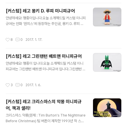
탠 리게임과 다른 점은 머리 양 옆에 흰머리 표현이 되어있
지 않습니다. 스탠 리레고 스탠리 미니피규어 입니다. 마블
[커스텀] 레고 몽키 D. 루피 미니피규어
의 아버지이자 슈퍼히어로 계의 살아있는 전설.스파이더
글 내용
맨, 판타스틱포, 엑스맨, 헐크, 토르, 아이언맨, 데이데블 등
안녕하세요! 행중이입니다.오늘 소개해드릴 커스텀 미니피
을 창조한 만화가입니다.마블 시네마틱 유니버스에서 항상
규어는 만화 '원피스'에 등장하는 주인공, 몽키 D. 루피 미
카메오로 등장하여 스탠 리를 찾는 재미까지 주시는 분! 얼
니피규어 입니다.원피스는 전 세계적으로 선풍적인 인기를
굴은 양면 프린팅으로 되어있습니다. "내가 바로 전설이라
끌고 있는 만화죠!저는 보다 말았지만 등장하는 주인공들
작성시간
8
0
2017. 1. 17.
네!" "DC 코믹스 이 놈들~!" 마블..
은 익히 알고 있기 때문에 구하게 되었습니다.^^ 몽키 D. 루
피레고 원피스 루피 미니피규어 입니다. 해적왕의 꿈을 안
고 바다로 나가 밀짚모자 해적단을 만들었습니다.고무고무
[커스텀] 레고 그린랜턴 배트맨 미니피규어
열매라는 악마의 열매를 먹고 몸이 고무처럼 늘어나는 능
글 내용
력을 가지게 되었습니다.악마의 열매를 먹은 자는 물에서
안녕하세요! 행중이 입니다.오늘 소개해드릴 커스텀 미니
헤엄을 못치지게 되는데 해적에겐 치명적인 약점이죠^^;가
피규어는 그린랜턴 배트맨 미니피규어 입니다.그린랜턴 군
끔 바보같은 성격을 보이기도 리더로써의 면모를 충분히
단의 일원이 된 배트맨의 모습을 형상화 한 피규어죠!몸과
가지고 있는 캐릭터입니다. "나는 해적왕이 될 거야!" 밀집
다리는 UV 방식으로 프린팅이 되어있고, 배트맨의 검은 카
작성시간
3
0
2017. 1. 6.
모자는 레진 부품으로 추정이 되는데 디..
울이 초록색으로 도색되어 있습니다.이 모습은 코믹스에서
도 등장하지만, 게임 '레고 배트맨3 : 비욘드 고담'에서도
등장합니다. 디자인의 차이가 약간 존재하지만 흡사한 모
[커스텀] 레고 크리스마스의 악몽 미니피규
습이죠^^ 이건 유명한 남아공 장인의 그린랜턴 배트맨 미
어, 잭과 샐리!
니피규어 입니다.게임의 모습과 더 흡사한걸 볼 수 있는데
글 내용
요. 가격이 $70로 사악합니다^^; 그린랜턴 배트맨레고 그
크리스마스 악몽(원제 : Tim Burton's The Nightmare
린랜턴 배트맨 미니피규어 입니다.평행세계인 지구-32의
Before Christmas) 팀 버튼이 제작한 1993년 작 스톱
브루스 웨인이 아빈수르의 선택을 받아 그린랜턴이 되었습
모션 애니메이션 입니다. 감독은 헨리 셀릭.극 전체가 뮤지