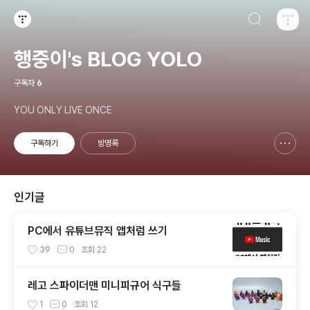
검색하기
티스토리
행중이's BLOG YOLO
구독자
6
YOU ONLY LIVE ONCE
구독하기
방명록
신고하기 레이어
열기
인기글
PC에서 유튜브뮤직 앱처럼 쓰기
39
0
조회
22
레고 스파이더맨 미니피규어 식구들
1
0
조회
12