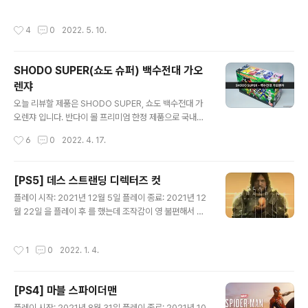
주역 메카입니다. 국내명은 천공 합체 정글킹. 발매는 21년
7월에 되었는데 귀차니즘으로 인해 조립을 하지 않다가 근
작성시간
4
0
2022. 5. 10.
1년 만에 조립을 완료했네요. 국내 발매가는 60,000원.
총 3박스로 나누어져 들어있고, 가오 라이온 & 가오 이글 /
가오 샤크 & 가오 타이거 / 가오 바이슨 순으로 들어 있습
SHODO SUPER(쇼도 슈퍼) 백수전대 가오
니다. 박스 아트. 슈퍼미니프라 시리즈와 동일하게 기존 D
렌쟈
X 박스 아트를 그대로 복원한 모습입니다. 깔끔하니 멋집
글 내용
니다. 다섯 마리의 파워 애니멀! 가오 라이온 / 정글 라이온
오늘 리뷰할 제품은 SHODO SUPER, 쇼도 백수전대 가
가오킹의 가슴을 담당하는 사자 형태의 메카입니다. 이빨
오렌쟈 입니다. 반다이 몰 프리미엄 한정 제품으로 국내에
과 은색 부분을 도색해 주었습니다. 가오 이글 / 정글 이글
선 126,000원에 발매되었습니다. 22년 2월에 출고되었
작성시간
6
0
2022. 4. 17.
가오..
어야 했던 제품이었지만, 4월에 받게 되었습니다. 반다이
몰이 점점 발매일을 못 맞추는 것 같습니다. 백수전대 가오
렌쟈는 슈퍼전대 25대 기념작입니다. 2001년에 방영하였
[PS5] 데스 스트랜딩 디렉터즈 컷
고, 우연히 접하게 되어 재미있게 봤던 기억이 납니다. 스트
글 내용
플레이 시작: 2021년 12월 5일 플레이 종료: 2021년 12
리밍 개념도 없던 시절이라 가지고 있는 동영상을 어떻게
월 22일 을 플레이 후 를 했는데 조작감이 영 불편해서 다
든 구해서 서로 교환해서 봤던 기억이 있네요. 국내에선 파
른 게임을 찾아보았다. 흔히 '쿠팡겜'이라 불리는 데스 스트
워포스레인저, 파워레인저 정글포스라는 이름으로 방영되
랜딩. 원래는 ps store 세일 기간에 디지털 버전으로 구매
었습니다. 박스아트. 가오렌쟈의 시그니처 포즈들과 구성
작성시간
1
0
2022. 1. 4.
하려고 했는데, 할인이 끝나서 당근마켓에서 ps4 cd를 구
품에 대한 사진들이 그려져 있습니다. 가오렌쟈 6인이 개
했다. 그리고 디렉터즈 컷으로 업그레이드! 연말이라 시간
별로 포장되어 있습니다. 무기의 압박..
이 조금 널널해서 계속해서 게임을 진행할 수 있었고 38시
[PS4] 마블 스파이더맨
간 정도 플레이하니 엔딩에 도달했다. 데스 스트랜딩이 다
글 내용
른 게임과 가장 차별적인 점은 실제 배우를 모델링으로 썼
플레이 시작: 2021년 8월 31일 플레이 종료: 2021년 10