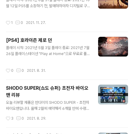
다는 것이다. 플레이하다보면 익숙한 얼굴들을 볼 수 있다.
월 12일 PS5를 소장하기 전, 발매하자마자 디지털로 구매
타임폴, BT, 보이드 아웃 등 게임 세계의 설정들이 마구 튀
했던 PS4 마블 스파이더맨을 다시 플레이했다. PS5용 마
어나와 초반에는 헷갈린다. 초반의 허들만 넘기고 취향만
일즈 모랄레스가 나오면서 리마스터판도 나왔지만, 변경된
작성시간
1
0
2021. 11. 27.
잘 맞으..
피터 얼굴도 적응도 안되고 굳이 다시 살 필요성을 느끼지
못했기에 그대로 플레이. DLC는 나오고 하다말다해서 기
억이 나지 않았기에 플레이하면서도 신선한 느낌이 있었
[PS4] 호라이즌 제로 던
다. 역시 갓겜.. 그래픽도 좋고 스파이더맨의 포징들이 너무
글 내용
멋지다 보니 사진을 엄청 찍었다. 후속작에는 베놈이 나온
플레이 시작: 2021년 5월 3일 플레이 종료: 2021년 7월
다던데, 얼른 발매해서 플레이하고 싶다! 별점: ★4.5
26일 플레이스테이션 "Play at Home"으로 무료로 풀린
무려, DLC 프로즌 와일드까지 플레이할 수 있었다. 8월 2
5일 기준으로 PS5 대응하여 60fps 패치도 된 갓겜 중에
작성시간
0
0
2021. 8. 31.
갓겜. 본편을 다 깬뒤 한동한 하지 않다가 뒤늦게 DLC까지
깨서 플레이 시간이 길었다. 먼 미래, 인간과 기계들이 공존
하는 세계. 그 속에 미스테리를 풀어나가는 게임이다. 주로
SHODO SUPER(쇼도 슈퍼) 초전자 바이오
몬스터를 잡기 때문에 몬스터 헌터 같은 느낌이 난다. 그래
맨 리뷰
도 얘넨 몬스터 체력바가 보여서 플레이하는데 무리는 없
글 내용
었다. 패치 전에 플레이했음에도 그래픽은 정말 훌륭했다.
오늘 리뷰할 제품은 반다이의 SHODO SUPER - 초전자
구세주가 된 주인공이 악당을 물리치는 이야기로 끝 DLC
바이오맨입니다. 올해 2월에 예약해서 6개월 만에 수령하
를 플레이하려고 보니 뭔가 이상했다. 본편의 마지막 퀘스..
게 되었네요. 반다이몰 프리미엄 한정 제품이며 세금 포함
작성시간
3
0
2021. 8. 29.
8,250엔에 발매되었습니다. 국내에선 반다이몰에서 예약
을 받았고 가격은 119,000원. 정식 발매 가격도 비싼데 다
른 일반 피규어 업체에 비하면 선녀였네요. 아무튼 한정 제