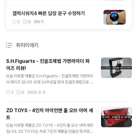
갤럭시워치4 빠른 답장 문구 수정하기
2
0
조회
11
취미이야기
분류 전체보기
주요 글 목록
S.H.Figuarts - 진골조제법 가면라이더 파
이즈 리뷰!
글 내용
오늘 리뷰할 제품은 S.H.Figuarts - 진골조제법 가면라이
더 파이즈 입니다. 방영 20주년을 맞아 진골조제법으로 다
시 등장한 가면라이더 파이즈! 최근 SODO 크로니클 제품
작성시간
2
0
2023. 9. 3.
과 방영 당시 SRHF, 장착변신 제품군 등 다양한 모형화 제
품들이 발매되었지만, 극 중 파이즈의 본 모습을 완벽하게
재현하지 못했습니다. 20년의 기다림 끝에 진골조제법으
ZD TOYS - 4인치 아이언맨 홀 오브 아머 세
로 발매되었습니다. 제품의 발매가는 세금포함 8,800엔.
트
국내 반다이몰에선 98,000원에 예약 가능했습니다. 저는
글 내용
예약 실패로 약간 더 많은 비용을 지출했네요. 구성품 교환
오늘 리뷰할 제품은 ZD TOYS - 4인치 홀 오브 아머 세트
용 손, 좌우 5쌍 파이즈 포인터 킥모드 파이즈 샷 너클모드
입니다. ZD TOYS는 주로 7인치 제품을 만들던 회사였는
파이즈 샷 홀더 미션 메모리 없는 파이즈 폰 폰 블라스터 변
데, 1/5 스케일 아이언맨을 발매하더니 조그마한 4인치 아