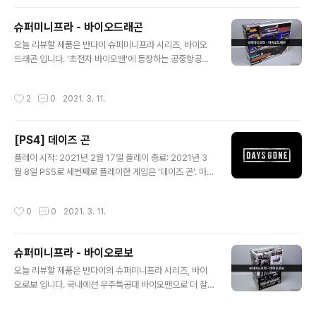
아 탔다. 오리진을 할까 오디세이를 할까 고민하다가, 이집
소리와 함께 첫 ..
트 문화가 더 매력적이라 오리진으로 골랐다. 어쌔신 크리
슈퍼미니프라 - 바이오드래곤
드의 시그니처라고 할 수 있는 동기화를 보다보면 풍경이
글 내용
참 멋지다. 개인적으로 해전은 극 불호였다. 노잼... 약 두달
오늘 리뷰할 제품은 반다이 슈퍼미니프라 시리즈, 바이오
동안 재미있게 플레이 하긴 했지만 취향이 타는 게임 같다.
드래곤 입니다. '초전자 바이오맨'에 등장하는 공중항공모
무의미한 반복적인 퀘스트가 많았고, 무엇보다 스토리가
함! 어디가 드래곤인지 모르겠지만, 바이오제트를 수납할
별로 흥미롭지 않았다. 사실 바예크의 아들을 죽인건 바예
수 있습니다. 혼웹한정으로 발매되었고, 세금 포함 11,000
작성시간
2
0
2021. 3. 11.
크인 ..
엔 이지만 국내에선 168,000원에 예약. 혼웹 한정답게 노
란 박스에 담겨져 배송되었습니다. 바이오로보와 마찬가지
로 예전 박스아트를 오마쥬하여 동일하게 제작 되었습니
[PS4] 데이즈 곤
다. 박스 뒷면에는 제원과 각종 기믹들의 설명이 쓰여져 있
글 내용
습니다. 빅 스케일 제품 답게 러너들이 대부분 큼직큼직 합
플레이 시작: 2021년 2월 17일 플레이 종료: 2021년 3
니다. 설명서 2장과 스티커 1장이 동봉되어 있습니다. 바로
월 8일 PS5로 세번째로 플레이한 게임은 '데이즈 곤'. 마찬
후딱 조립! 파란색과 흰색의 조화가 시원한 느낌을 주는 바
가지로 ps plus 무료 게임이다. 포스트 아포칼립스 세계관
이오드래곤 입니다. 들어가는 색이 별로 없어서 색분할도
으로, 좀비 아닌 좀비 같은 프리커라는 생명체가 창궐한 미
작성시간
0
0
2021. 3. 11.
깔끔하게 되어있더군요. 조립 난이..
래 배경의 게임이다. 주인공 '디컨'이 험난한 세계에서 살아
남는 이야기. 일단 처음 플레이 했을 때 이미지는 굉장히 좋
지 않았다. 왜냐하면 여태까지 했던 게임들은 컷신과 실제
슈퍼미니프라 - 바이오로보
플레이의 연동이 자연스럽게 이어졌던 반면, 이 게임은 컷
글 내용
신 전 로딩 -> 컷신 -> 암전 -> 로딩 -> 플레이가 반복되
오늘 리뷰할 제품은 반다이의 슈퍼미니프라 시리즈, 바이
었기 때문이다. 흐름이 뚝뚝 끊기고 젠장할 로딩은 왜 이렇
오로보 입니다. 국내에선 우주특공대 바이오맨으로 더 잘
게나 많은지.. 플스5에도 이런데 플스4는 대체?! 초반 이미
알려진 초전자 바이오맨에 등장하는 로봇인 바이오로보를
지는 별로였으나 이야기가 흡입력이 있어서 집중할 수 ..
제품화 했습니다. DX 제품군은 프리미엄이 붙어서 100만