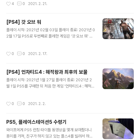
작성시간
4
0
2021. 2. 21.
원을 호가하는데 슈퍼미니프라로 발매되어 많은 분들이 추
억에 잠길만한 제품입니다. 슈퍼미니프라의 특유의 흑백
겉 박스입니다. 원래는 가운데를 뜯어야하지만 조심스럽게
[PS4] 갓 오브 워
윗부분의 테이프를 뜯어서 개봉! 박스안에는 바이오제트 1
글 내용
호와 2호가 따로따로 포장되어 있습니다. 박스아트는 DX
플레이 시작: 2021년 02월 03일 플레이 종료: 2021년 0
바이오로보의 디자인을 차용하여 매우 비슷하게 제작되었
2월 17일 PS5로 두번째로 플레한 게임은 '갓 오브 워' 였
네요. 뒷면은 박스가 열릴거 같은 모습을 하고 있습니다. 바
다. 예전부터 갓 오브 워 시리즈의 잔혹함과 명성은 익히 들
이오제트 1호의 런너입니다. 스티커 1장과 설명서 2장이
어서 한번쯤은 플레이 해보고 싶다는 생각을 했었다. 전작
작성시간
0
0
2021. 2. 17.
들어있습니다. 콕핏에는 레드원과 핑크파이브가 탑승..
들이 그리스 로마 신들의 이야기 였다면, 이번 작은 북유럽
신화의 이야기 이다. 마찬가지로 PS5와 PS+ 구독자라면
무료로 플레이 할 수 있었는데, 때마침 4k 60fps 패치도
[PS4] 언차티드4 : 해적왕과 최후의 보물
되어서 좀 더 멋진 그래픽으로 플레이가 가능했다. 풍경들
글 내용
이 멋있고 화려한데, 특유의 분위기와 포커스 때문에 선명
플레이 시작: 2021년 1월 27일 플레이 종료: 2021년 2
하지 못한 점은 아쉽다. 전작의 내용들이 간간히 나와서 스
월 1일 PS5를 구매한 뒤 처음 한 게임 '언차티드4 : 해적왕
토리를 알고 플레이하면 재미가 배가 된다. 유튜브에서 전
과 최후의 보물'. PS5를 구매한 사람이 PS+를 가입하면
작들을 복습하고 플레이 했던 것이 다행이었다. 간단한 엔
무료로 플레이 할 수 있다. 플스 입문은 처음이라 못해본 게
작성시간
0
0
2021. 2. 2.
딩 크레딧..
임이 많았는데 그 중 첫 게임이었다. 스토리를 요약하자면
주인공 '네이선 드레이크'가 보물을 찾는 내용이다. 1, 2, 3
편을 플레이 하지 않았기에 유투브에서 간략하게 스토리
PS5, 플레이스테이션5 수령기
요약 영상을 시청하고 시작했다. 이전 스토리를 몰라도 충
글 내용
분히 즐길 수 있는 게임이지만, 곳곳에 이스터 에그들이 숨
와이프에게 PS5 런칭 타이틀 동영상을 몇개 보여줬더니
겨져 있어 아는 사람은 재미가 배가 되는 것 같다. 게임을
흥미를 가져, 친구가 하지 않고 있는 플스4를 빌려서 하게