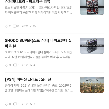
슈퍼미니프라 - 바르지온 리뷰
품답게 카톤 박스에 담겨 왔습니다. 박스아트. 정면엔 바이
글 내용
오늘 리뷰할 제품은 슈퍼미니프라 바르지온 입니다! '초전
오맨의 시그니처 포즈가 그려져 있습니다. 그 외엔 공식 이
자 바이오맨'에 등장한 악당 메카이지만 특유의 멋진 디자
미지에 나왔던 사진들이네요. 반다이코리아 수입 제품이라
인으로 인기가 많은 녀석인데 상품화가 되지 않아 많은 팬
뒤에 스티커가 붙어 있습니다. 설명서는 1장이 들어있습니
들이 기다려온 제품이죠. 2017년에 소프비로도 발매되었
다. 번역 어플로 한글로 변환! 스티커의 압박... 스티커는 총
작성시간
2
0
2021. 7. 15.
는데 퀄리티는...ㅠ 발매가격은 세금포함 5,500엔 국내에
6장이 들어있습니다. 캐릭터 마다 벨트에 칠해진 색상이
선 59,000원 입니다. 프리미엄 반다이 상품으로 카톤박스
다르니 주의해야 합..
에 담겨 배송되었네요. 박스 좌측 상단엔 실바가 그려져 있
SHODO SUPER(쇼도 슈퍼) 바이오헌터 실
습니다. 바이오로보 처럼 옆면 손잡이 디자인 해놨네요. 박
바 리뷰
스는 건프라처럼 뚜껑이 열리는 형태로 되어 있습니다. 반
글 내용
바이오 동맹이 만든 전투병기 바르지온 입니다. 바이보 별
SHODO SUPER - 바이오헌터 실바가 드디어 도착했습
이 멸망하게 만든 장본인. 곡선의 디자인과 흑백의 조화가
니다. 작년 12월에 반다이몰을 통해서 예약 후 약 6개월만
아름다운 녀석입니다. 미니프라의 스티커대신 커스텀 스티
에 도착!혼웹 한정 상품으로 주인공인 바이오맨 보다 예약
작성시간
3
0
2021. 6. 4.
커를 구매해 붙여줬는데 퀄리티를 한..
이 먼저 시작되었었고, 바르지온과 함께 예약을 진행했습
니다. 혼웹 상점 제품 답게 카톤 박스에 담겨 왔습니다. 상
자가 커서 봤더니 과대포장... 박스아트 실바가 순간이동할
[PS4] 어쌔신 크리드 : 오리진
때 별 모양이 되어서 순간이동이 되는데, 그걸 표현한 느낌
글 내용
플레이 시작: 2021년 3월 16일 플레이 종료: 2021년 5
입니다. 정식 수입품이라, 뒤에 한글 스티커가 붙어있네요.
월 2일 네번째로 플레이한 게임은 '어쌔신 크리드 : 오리
구성품 일본어로 쓰여진 설명서는 IT기술의 발전으로 자동
진'이다. 세일 기간에 구매해서 13,000원 정도에 구매했
번역해 봤습니다. 루즈가 은근히 많습니다. 손이 5쌍으로
다. 사실 이 전에 play at home 게임으로 '라챗 앤 클랭
총 10개가 들어있고, 바늘 두 쌍, 총 한 자루와 총집 1개, 일
작성시간
0
0
2021. 5. 7.
크'를 했었는데, 내 취향과 맞지 않아서 깔끔히 포기하고 갈
체형 1개가 들어있습니다. 하-하-하-하-하- 호탕한 웃음