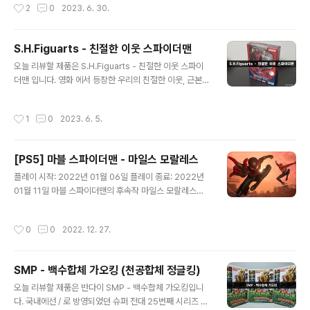
작성시간
2
0
2023. 6. 30.
형 및 미션 메모리를 꽂아야하는 되는 파이즈 기어라 구성
이언맨 홀 오브 아머 세트를 발매하였습니다. 정가는 딱히
품이 조금 ..
모르겠고, 알리에서 8만원 초반 정도에 구매하였네요. ZD
토이즈 특유의 아이언맨의 가슴이 좌우로 열리는 패키지로
S.H.Figuarts - 친절한 이웃 스파이더맨
되어 있습니다. 정식 라이선스 제품이기에 디즈니 홀로그
글 내용
오늘 리뷰할 제품은 S.H.Figuarts - 친절한 이웃 스파이
램 스티커도 부착! 홀 오브 아머가 곡선형이라 파손이 걱정
더맨 입니다. 영화 에서 등장한 우리의 친절한 이웃, 근본
되었는지 포장이 꼼꼼하게 잘 되어 있습니다. 마크 1. 퀄리
스파이더맨(aka 샘스파)이 제품화 되어 출시되었습니다.
티는 꽤나 만족스럽고, 팔은 360 가동이 가능하며 목과 다
혼웹 한정으로 출시되어 카톤 박스에 담겨져 있습니다. 해
리, 발목도 가동이 됩니다. 마크 2 마크 3 마크 4 마크 5 마
작성시간
1
0
2023. 6. 5.
외에선 일반판으로 발매되었다고 하네요. 미국 아마존에서
크 6 마크 7 7인치 ZD토이즈 아이언맨과 비교. 크기가 아
도 구매가 가능합니다. 교체용 헤드 2개와 교체용 손 5쌍,
담합..
벗겨진 마스크, 거미줄 5개가 들어있습니다. 피겨아츠 특
[PS5] 마블 스파이더맨 - 마일스 모랄레스
유의 얇은 느낌이 있지만, 비율이나 조형 자체는 꽤 잘나온
글 내용
제품입니다. 거미줄 조형이 양각으로 튀어나와 있기 때문
플레이 시작: 2022년 01월 06일 플레이 종료: 2022년
에 도색이 삐져나올 법도 한데 다행이 문제없는 양품이 뽑
01월 11일 마블 스파이더맨의 후속작 마일스 모랄레스를
힌 듯 하네요. "여러분의 친절한 이웃, 스파이더맨 입니다!"
플레이했다. 연초에 세일하길래 3만원 초반 대에 구입. 리
교체용 헤드로 들어있는 토비 맥과이어의 헤드는 극 중에
마스터 판이 포함된 얼티밋 버전을 살까하다가 그냥 본편
작성시간
0
0
2022. 12. 27.
등장한 모습과 정말 ..
만 구매했다. PS4 버전을 사서 PS5 버전으로 무료 업그레
이드 받아 플레이 했다. 마블 스파이더맨을 한지 얼마 지나
지 않아서 컨트롤 적응은 금방한 듯. PS5 런칭 타이틀이라
SMP - 백수합체 가오킹 (천공합체 정글킹)
플레이 타임은 무지 짧다. 내년에 발매할 마블 스파이더맨
글 내용
2 기대해본다! 별점: ★3.5
오늘 리뷰할 제품은 반다이 SMP - 백수합체 가오킹입니
다. 국내에선 / 로 방영되었던 슈퍼 전대 25번째 시리즈 의