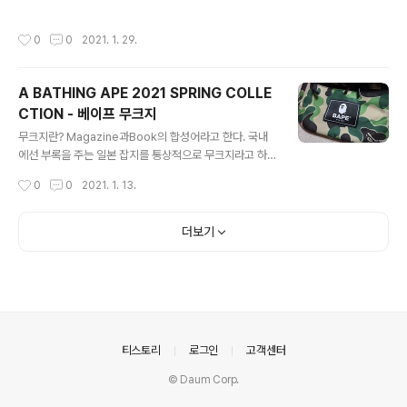
하면서 느낀 점은 "힝 속았지"라는 느낌이 강하다는 것이
되었다. "디트로이드 비컴 휴먼"을 시작으로 "어쌔신 크리
다. 보물의 위치가 있는 곳으로 가면 다음 장소, 다음 장소,..
드 : 에지오 콜렉션"을 하고 있는 와이프를 보니 플스5를
작성시간
0
0
2021. 1. 29.
사야겠다는 마음을 먹었다. 물론 나도 "더 라스트 오브 어
스 : 리마스터드"도 즐겁게 하기도 했고, 마침 새해를 맞이
하여 플스5이 추가 예약판매를 진행하게 되어 나랑 와이프
A BATHING APE 2021 SPRING COLLE
랑 같이 동시에 도전했다. 결과는 탈-락! 화면까지는 보았
CTION - 베이프 무크지
으나 타임아웃이 걸렸고, 서버가 죽어버렸다. 뭐 카톡 메시
글 내용
지도 안와서 빌린 플스나 계속 하자고 생각했다. 그런데 며
무크지란? Magazine과Book의 합성어라고 한다. 국내
칠 후... 문자가 도착했다. 예약에 성공하였으나 아직 결제
에선 부록을 주는 일본 잡지를 통상적으로 무크지라고 하
가 되지 않았으니 빨리 결제하라는 문자였다. 이게 무슨
는 것 같다. 거두절미하고 우연히 인터넷 서점을 둘러보다
작성시간
0
0
2021. 1. 13.
일?! 부랴부랴 예약 사..
본 일본 무크지들. 생각보다 탐나는 부록을 많이 주고 있었
다. 가끔 교보문고 외서 코너에서 보긴 했었는데 이렇게 많
을 줄은.... 화장품에서부터 가방까지 다양한 부록을 증정하
더보기
고 있었다. 그 중에서 눈에 띄었던 것 베이프 무크지였다.
학창시절 스트릿패션을 좋아했거나 빅뱅을 좋아했으면 알
았을 그 브랜드. A BATHING APE! 카모플라쥬 패턴이 가
미된 샤크 후드가 유행했었던 기억이 난다. 그래서 주문한
녀석! 2021년 봄 컬렉션을 볼 수 있는 베이프 무크지이다.
대용량바디백을 증정한다고 써있다. 웨이스트 백 모양인
의안내
티스토리
로그인
고객센터
저 녀석이 탐나서 주..
© Daum Corp.